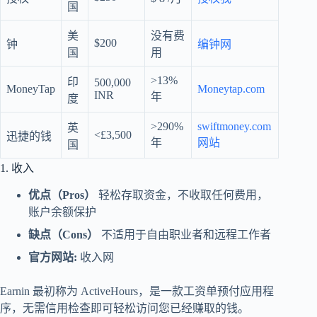
国
美
没有费
$200
钟
编钟网
国
用
>13%
印
500,000
MoneyTap
Moneytap.com
INR
年
度
>290%
swiftmoney.com
英
<£3,500
迅捷的钱
年
网站
国
1. 收入
优点（Pros）
轻松存取资金，不收取任何费用，
账户余额保护
缺点（Cons）
不适用于自由职业者和远程工作者
官方网站:
收入网
Earnin 最初称为 ActiveHours，是一款工资单预付应用程
序，无需信用检查即可轻松访问您已经赚取的钱。