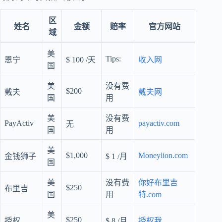
区
姓名
金额
赔率
官方网站
域
美
Tips:
恩宁
$ 100 /天
收入网
国
美
没有费
$200
戴夫
戴夫网
国
用
美
没有费
PayActiv
payactiv.com
无
国
用
美
$1,000
Moneylion.com
金钱狮子
$ 1 /月
国
美
没有费
你好布里吉
$250
布里吉
国
用
特.com
美
$250
授权
$ 8 /月
授权我