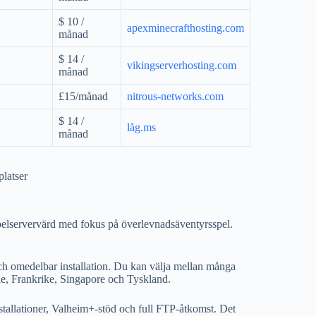
$ 10 /
apexminecrafthosting.com
månad
$ 14 /
vikingserverhosting.com
månad
£15/månad
nitrous-networks.com
$ 14 /
låg.ms
månad
platser
pelservervärd med fokus på överlevnadsäventyrsspel.
och omedelbar installation. Du kan välja mellan många
tle, Frankrike, Singapore och Tyskland.
tallationer, Valheim+-stöd och full FTP-åtkomst. Det