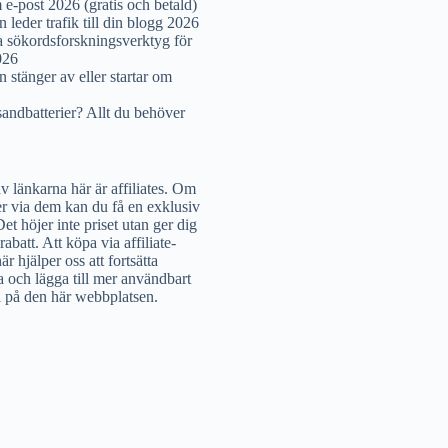
e-post 2026 (gratis och betald)
 leder trafik till din blogg 2026
a sökordsforskningsverktyg för
026
 stänger av eller startar om
sandbatterier? Allt du behöver
v länkarna här är affiliates. Om
r via dem kan du få en exklusiv
Det höjer inte priset utan ger dig
rabatt. Att köpa via affiliate-
är hjälper oss att fortsätta
a och lägga till mer användbart
l på den här webbplatsen.