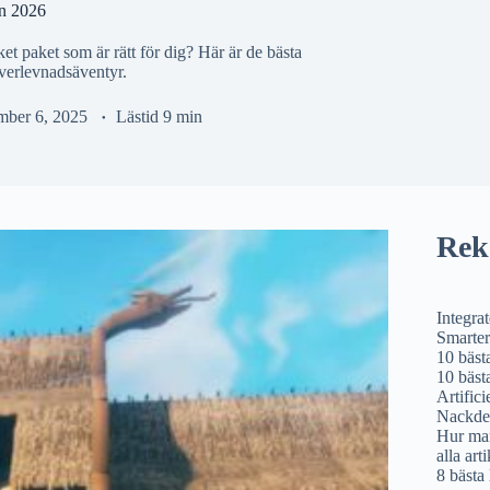
en 2026
ket paket som är rätt för dig? Här är de bästa
överlevnadsäventyr.
mber 6, 2025
Lästid
9 min
Rek
Integra
Smarter
10 bäst
10 bäst
Artifici
Nackde
Hur man
alla art
8 bästa 