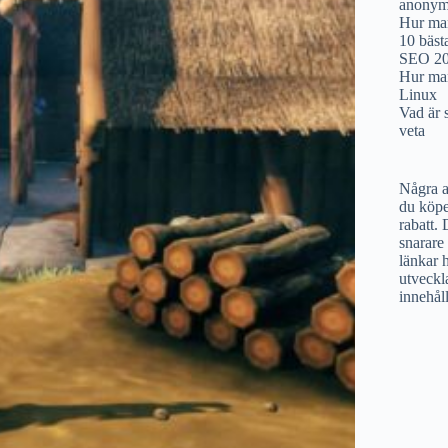
anonym 
Hur man
10 bäst
SEO 2
Hur man
Linux
Vad är 
veta
Några a
du köpe
rabatt. 
snarare 
länkar h
utveckl
innehål