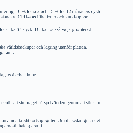
akturering, 10 % för sex och 15 % för 12 månaders cykler.
, standard CPU-specifikationer och kundsupport.
r cirka $7 styck. Du kan också välja prioriterad
 världsbackuper och lagring utanför platsen.
garanti.
dagars återbetalning
coli satt sin prägel på spelvärlden genom att sticka ut
va använda kreditkortsuppgifter. Om du sedan gillar det
garna-tillbaka-garanti.