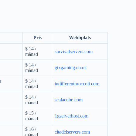
Pris
Webbplats
$ 14 /
survivalservers.com
månad
$ 14 /
gtxgaming.co.uk
månad
r
$ 14 /
indifferentbroccoli.com
månad
$ 14 /
scalacube.com
månad
$ 15 /
1gserverhost.com
månad
$ 16 /
citadelservers.com
månad