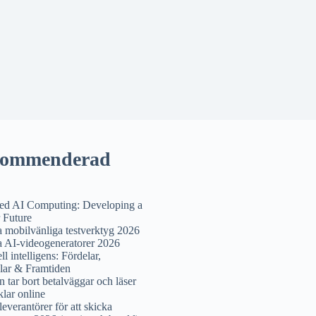
ommenderad
ted AI Computing: Developing a
 Future
a mobilvänliga testverktyg 2026
a AI-videogeneratorer 2026
ell intelligens: Fördelar,
lar & Framtiden
 tar bort betalväggar och läser
iklar online
leverantörer för att skicka