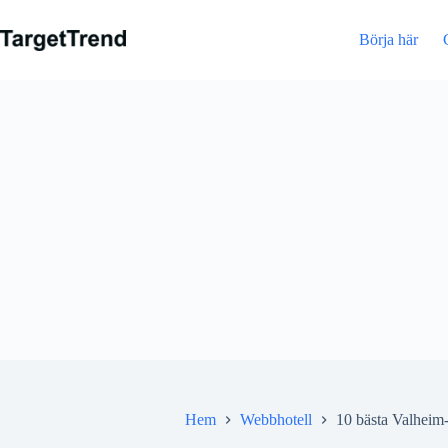
Hoppa
till
Börja här
innehåll
Hem
Webbhotell
10 bästa Valheim