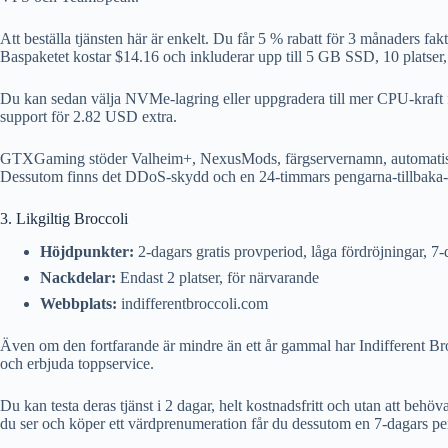
Att beställa tjänsten här är enkelt. Du får 5 % rabatt för 3 månaders f
Baspaketet kostar $14.16 och inkluderar upp till 5 GB SSD, 10 platser
Du kan sedan välja NVMe-lagring eller uppgradera till mer CPU-kraft fö
support för 2.82 USD extra.
GTXGaming stöder Valheim+, NexusMods, färgservernamn, automatiska
Dessutom finns det DDoS-skydd och en 24-timmars pengarna-tillbaka-
3. Likgiltig Broccoli
Höjdpunkter:
2-dagars gratis provperiod, låga fördröjningar, 7-
Nackdelar:
Endast 2 platser, för närvarande
Webbplats:
indifferentbroccoli.com
Även om den fortfarande är mindre än ett år gammal har Indifferent Broc
och erbjuda toppservice.
Du kan testa deras tjänst i 2 dagar, helt kostnadsfritt och utan att behö
du ser och köper ett värdprenumeration får du dessutom en 7-dagars pen