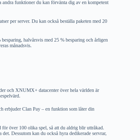
la andra funktioner du kan förvänta dig av en kompetent
platser per server. Du kan också beställa paketen med 20
% besparing, halvårsvis med 25 % besparing och årligen
reras månadsvis.
der och XNUMX+ datacenter över hela världen är
nespelvärd.
ch erbjuder Clan Pay – en funktion som låter din
ör över 100 olika spel, så att du aldrig blir uttråkad.
ha det. Dessutom kan du också hyra dedikerade servrar,