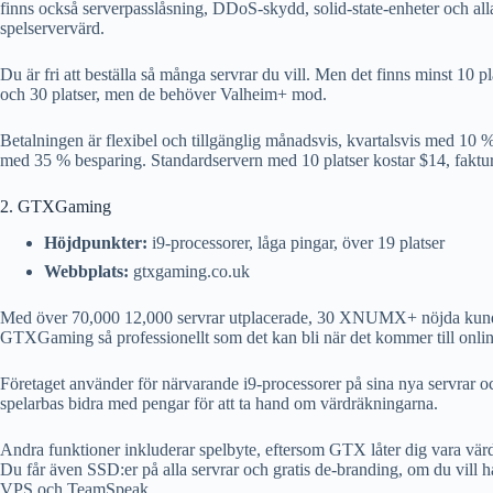
finns också serverpasslåsning, DDoS-skydd, solid-state-enheter och al
spelservervärd.
Du är fri att beställa så många servrar du vill. Men det finns minst 10 
och 30 platser, men de behöver Valheim+ mod.
Betalningen är flexibel och tillgänglig månadsvis, kvartalsvis med 10 
med 35 % besparing. Standardservern med 10 platser kostar $14, faktu
2. GTXGaming
Höjdpunkter:
i9-processorer, låga pingar, över 19 platser
Webbplats:
gtxgaming.co.uk
Med över 70,000 12,000 servrar utplacerade, 30 XNUMX+ nöjda kun
GTXGaming så professionellt som det kan bli när det kommer till onli
Företaget använder för närvarande i9-processorer på sina nya servrar o
spelarbas bidra med pengar för att ta hand om värdräkningarna.
Andra funktioner inkluderar spelbyte, eftersom GTX låter dig vara värd f
Du får även SSD:er på alla servrar och gratis de-branding, om du vill 
VPS och TeamSpeak.