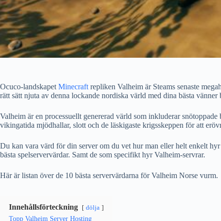
Ocuco-landskapet
Minecraft
repliken Valheim är Steams senaste megahi
rätt sätt njuta av denna lockande nordiska värld med dina bästa vänner
Valheim är en processuellt genererad värld som inkluderar snötoppade b
vikingatida mjödhallar, slott och de läskigaste krigsskeppen för att erövr
Du kan vara värd för din server om du vet hur man eller helt enkelt hyr 
bästa spelservervärdar. Samt de som specifikt hyr Valheim-servrar.
Här är listan över de 10 bästa servervärdarna för Valheim Norse vurm.
Innehållsförteckning
dölja
Topp Valheim Server Hosting