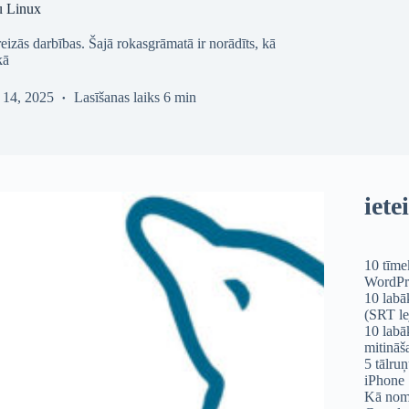
u Linux
izās darbības. Šajā rokasgrāmatā ir norādīts, kā
kā
 14, 2025
Lasīšanas laiks
6 min
iete
10 tīme
WordPre
10 labāk
(SRT le
10 labā
mitināš
5 tālruņ
iPhone
Kā nome