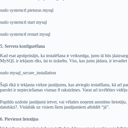
sudo systemctl pieturas mysql
sudo systemctl start mysql
sudo systemctl restart mysql
5. Servera konfigurēšana
Kad esat apstiprinājis, ka instalēšana ir veiksmīga, jums tā būs jāaizsa
MySQL ir iekļauts rīks, lai to izdarītu. Viss, kas jums jādara, ir ievad
sudo mysql_secure_installation
Šajā rīkā ir iekļauta virkne jautājumu, kas atvieglo iestatīšanu, kā arī 
parolei ir nepieciešamas vismaz 8 rakstzīmes. Varat arī izvēlēties vidēj
Papildu uzdotie jautājumi ietver, vai vēlaties noņemt anonīmo lietotāju, 
datubāzi?. Vislabāk uz visiem šiem jautājumiem atbildēt “jā”.
6. Pievienot lietotājus