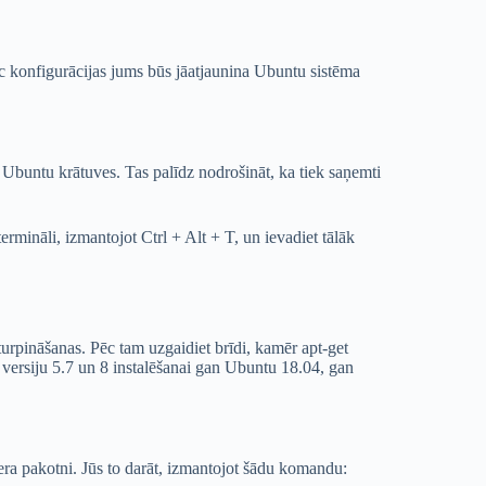
 Pēc konfigurācijas jums būs jāatjaunina Ubuntu sistēma
Ubuntu krātuves. Tas palīdz nodrošināt, ka tiek saņemti
termināli, izmantojot Ctrl + Alt + T, un ievadiet tālāk
turpināšanas. Pēc tam uzgaidiet brīdi, kamēr apt-get
bu versiju 5.7 un 8 instalēšanai gan Ubuntu 18.04, gan
vera pakotni. Jūs to darāt, izmantojot šādu komandu: