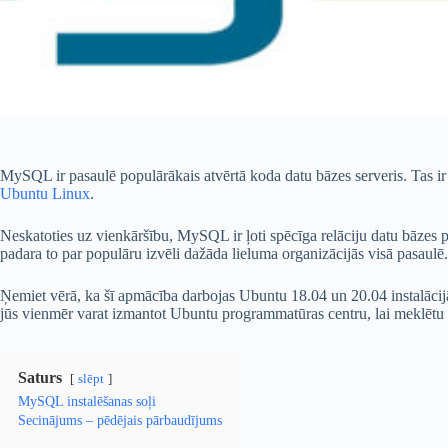
MySQL ir pasaulē populārākais atvērtā koda datu bāzes serveris. Tas ir vie
Ubuntu Linux
.
Neskatoties uz vienkāršību, MySQL ir ļoti spēcīga relāciju datu bāzes pā
padara to par populāru izvēli dažāda lieluma organizācijās visā pasaulē.
Ņemiet vērā, ka šī apmācība darbojas Ubuntu 18.04 un 20.04 instalācij
jūs vienmēr varat izmantot Ubuntu programmatūras centru, lai meklētu 
Saturs
slēpt
MySQL instalēšanas soļi
Secinājums – pēdējais pārbaudījums