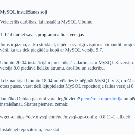
MySQL instalēšanas soļi
Veiciet šīs darbības, lai instalētu MySQL Ubuntu
1. Pārbaudiet savas programmatūras versijas
Jums ir jāzina, ar ko strādājat, tāpēc ir svarīgi vispirms pārbaudīt prog
vērā, ka tas tiek piegādāts kopā ar MySQL versiju 5.7.
Ubuntu 20.04 instalācijām jums būs jāsadarbojas ar MySQL 8. versiju. Aba
versija 8.0 piedāvā lielāku ātrumu, drošību un saderību.
Ja izmantojat Ubuntu 18.04 un vēlaties izmēģināt MySQL v. 8, drošākai
otras puses, varat tieši lejupielādēt MySQL repozitorija failus versijai 8 
Jaunāko Debian pakotni varat iegūt vietnē
piemērota repozitorija
un pēc
instalēšanai. Skatiet piemēru zemāk:
wget -c https://dev.mysql.com/get/mysql-apt-config_0.8.11-1_all.deb
Instalējiet repozitoriju, ierakstot