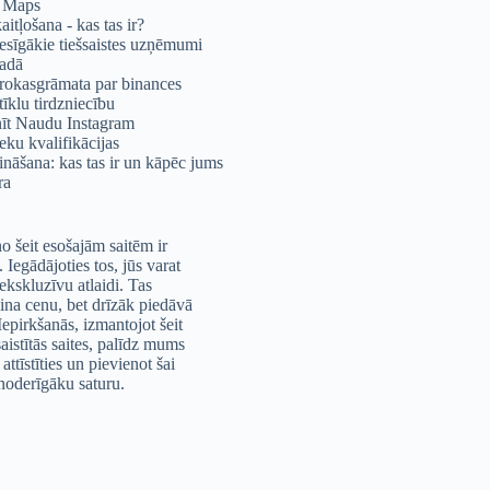
 Maps
itļošana - kas tas ir?
esīgākie tiešsaistes uzņēmumi
adā
 rokasgrāmata par binances
tīklu tirdzniecību
īt Naudu Instagram
eku kvalifikācijas
ināšana: kas tas ir un kāpēc jums
ra
o šeit esošajām saitēm ir
s. Iegādājoties tos, jūs varat
ekskluzīvu atlaidi. Tas
lina cenu, bet drīzāk piedāvā
 Iepirkšanās, izmantojot šeit
aistītās saites, palīdz mums
 attīstīties un pievienot šai
 noderīgāku saturu.