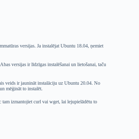
rammatūras versijas. Ja instalējat Ubuntu 18.04, ņemiet
s versijas ir līdzīgas instalēšanai un lietošanai, taču
s veids ir jaunināt instalāciju uz Ubuntu 20.04. No
un mēģināt to instalēt.
 tam izmantojiet curl vai wget, lai lejupielādētu to