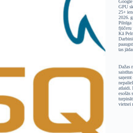
Google
GPU ska
25+ ien
2026. g
Pilnīga
fjūčeru 
Kā Peln
Darbini
paaugst
tas jāda
Dažas n
saistīta
saņemt 
nepalie
atlaidi.
esošās s
turpināt
vietnei