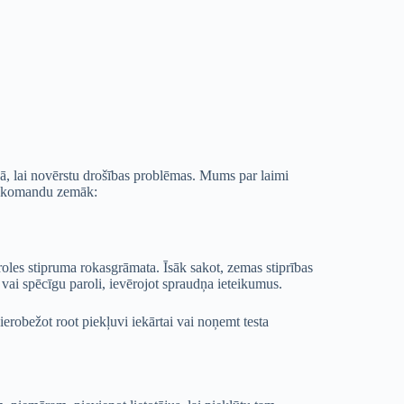
rgā, lai novērstu drošības problēmas. Mums par laimi
iet komandu zemāk:
paroles stipruma rokasgrāmata. Īsāk sakot, zemas stiprības
u vai spēcīgu paroli, ievērojot spraudņa ieteikumus.
ierobežot root piekļuvi iekārtai vai noņemt testa