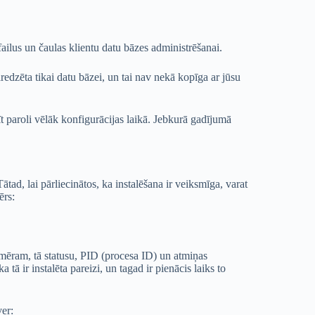
failus un čaulas klientu datu bāzes administrēšanai.
aredzēta tikai datu bāzei, un tai nav nekā kopīga ar jūsu
tīt paroli vēlāk konfigurācijas laikā. Jebkurā gadījumā
ātad, lai pārliecinātos, ka instalēšana ir veiksmīga, varat
ērs:
mēram, tā statusu, PID (procesa ID) un atmiņas
tā ir instalēta pareizi, un tagad ir pienācis laiks to
ver: