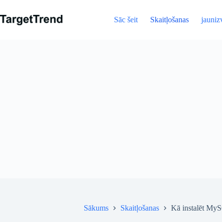
Pāriet
uz
Sāc šeit
Skaitļošanas
jauniz
saturu
Sākums
Skaitļošanas
Kā instalēt My