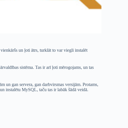
nkāršs un ļoti ātrs, turklāt to var viegli instalēt
rvaldības sistēma. Tas ir arī ļoti mērogojams, un tas
ām un gan servera, gan darbvirsmas versijām. Protams,
un instalētu MySQL, taču tas ir labāk šādā veidā.