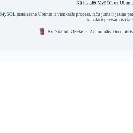
Kā instalēt MySQL uz Ubunt
MySQL instalēšana Ubuntu ir vienkāršs process, taču jums ir jāzina pare
to izdarīt pavisam īsā lai
By
Nnamdi Okeke
Atjaunināts
Decembris