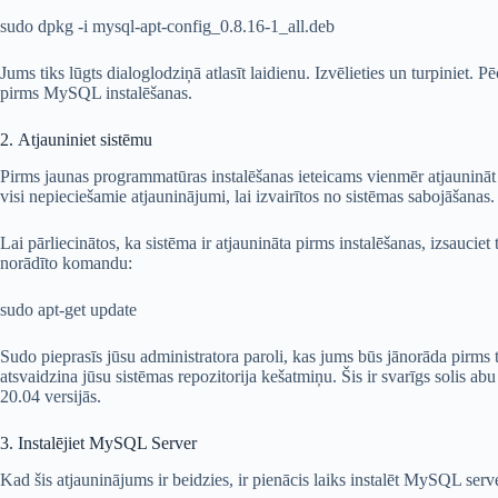
sudo dpkg -i mysql-apt-config_0.8.16-1_all.deb
Jums tiks lūgts dialoglodziņā atlasīt laidienu. Izvēlieties un turpiniet.
pirms MySQL instalēšanas.
2. Atjauniniet sistēmu
Pirms jaunas programmatūras instalēšanas ieteicams vienmēr atjaunināt 
visi nepieciešamie atjauninājumi, lai izvairītos no sistēmas sabojāšanas.
Lai pārliecinātos, ka sistēma ir atjaunināta pirms instalēšanas, izsauciet 
norādīto komandu:
sudo apt-get update
Sudo pieprasīs jūsu administratora paroli, kas jums būs jānorāda pirms 
atsvaidzina jūsu sistēmas repozitorija kešatmiņu. Šis ir svarīgs solis a
20.04 versijās.
3. Instalējiet MySQL Server
Kad šis atjauninājums ir beidzies, ir pienācis laiks instalēt MySQL ser