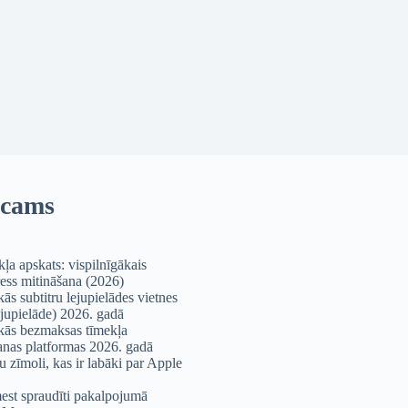
icams
kļa apskats: vispilnīgākais
ss mitināšana (2026)
ās subtitru lejupielādes vietnes
jupielāde) 2026. gadā
kās bezmaksas tīmekļa
anas platformas 2026. gadā
u zīmoli, kas ir labāki par Apple
st spraudīti pakalpojumā