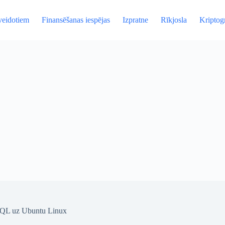
veidotiem
Finansēšanas iespējas
Izpratne
Rīkjosla
Kriptogr
SQL uz Ubuntu Linux