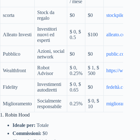
/ mese
Stock da
scorta
$0
$0
stockpile.com
regalo
Investitori
$ 0, $
Alleato Investi
nuovi ed
$100
alleato.com
0.5
esperti
Azioni, social
Pubblico
$0
$0
public.com
network
Robot
$ 0,
$ 1, $
Wealthfront
https://www.wea
Advisor
0.25%
500
Investimenti
$ 0, $
Fidelity
$0
fedeltà.com
autodiretti
0.65
Socialmente
$ 0, $
Miglioramento
0.25%
miglioramento.c
responsabile
10
1. Robin Hood
Ideale per:
Totale
Commissioni:
$0