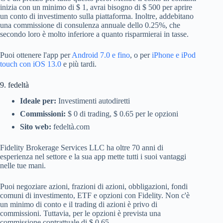
inizia con un minimo di $ 1, avrai bisogno di $ 500 per aprire
un conto di investimento sulla piattaforma. Inoltre, addebitano
una commissione di consulenza annuale dello 0.25%, che
secondo loro è molto inferiore a quanto risparmierai in tasse.
Puoi ottenere l'app per
Android 7.0 e fino
, o per
iPhone e iPod
touch con iOS 13.0
e più tardi.
9. fedeltà
Ideale per:
Investimenti autodiretti
Commissioni:
$ 0 di trading, $ 0.65 per le opzioni
Sito web:
fedeltà.com
Fidelity Brokerage Services LLC ha oltre 70 anni di
esperienza nel settore e la sua app mette tutti i suoi vantaggi
nelle tue mani.
Puoi negoziare azioni, frazioni di azioni, obbligazioni, fondi
comuni di investimento, ETF e opzioni con Fidelity. Non c'è
un minimo di conto e il trading di azioni è privo di
commissioni. Tuttavia, per le opzioni è prevista una
commissione contrattuale di $ 0.65.