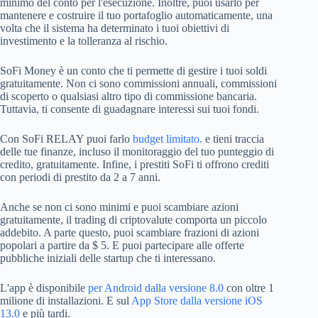
minimo del conto per l'esecuzione. Inoltre, puoi usarlo per
mantenere e costruire il tuo portafoglio automaticamente, una
volta che il sistema ha determinato i tuoi obiettivi di
investimento e la tolleranza al rischio.
SoFi Money è un conto che ti permette di gestire i tuoi soldi
gratuitamente. Non ci sono commissioni annuali, commissioni
di scoperto o qualsiasi altro tipo di commissione bancaria.
Tuttavia, ti consente di guadagnare interessi sui tuoi fondi.
Con SoFi RELAY puoi farlo
budget limitato.
e tieni traccia
delle tue finanze, incluso il monitoraggio del tuo punteggio di
credito, gratuitamente. Infine, i prestiti SoFi ti offrono crediti
con periodi di prestito da 2 a 7 anni.
Anche se non ci sono minimi e puoi scambiare azioni
gratuitamente, il trading di criptovalute comporta un piccolo
addebito. A parte questo, puoi scambiare frazioni di azioni
popolari a partire da $ 5. E puoi partecipare alle offerte
pubbliche iniziali delle startup che ti interessano.
L'app è disponibile
per Android dalla versione 8.0
con oltre 1
milione di installazioni. E sul
App Store dalla versione iOS
13.0
e più tardi.