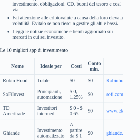
investimento, obbligazioni, CD, buoni del tesoro e così
via.
Fai attenzione alle criptovalute a causa della loro elevata
volatilità. Evitalo se non riesci a gestire gli alti e bassi.
Leggi le notizie economiche e tieniti aggiornato sui
mercati in cui sei investito.
Le 10 migliori app di investimento
Conto
Nome
Ideale per
Costi
Sito w
min.
Robin Hood
Totale
$0
$0
Robinhood.com
Principianti,
$ 0,
SoFiInvest
$0
sofi.com
automazione
1.25%
TD
Investitori
$ 0 - $
$0
www.tdameritra
Ameritrade
intermedi
0.65
A
Investimento
partire
Ghiande
$0
ghiande.com
automatizzato
da $ 1