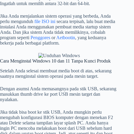
Ingatlah untuk memilih antara 32-bit dan 64-bit.
Jika Anda menjalankan sistem operasi yang berbeda, Anda
perlu mengunduh
file ISO ini
secara terpisah, lalu buat media
instalasi Anda menggunakan pembuat media startup sistem
Anda. Dan jika sistem Anda tidak memilikinya, cobalah
program seperti
Penggores
or
Aetbootin
, yang keduanya
bekerja pada berbagai platform.
Cara Menginstal Windows 10 dan 11 Tanpa Kunci Produk
Setelah Anda selesai membuat media boot di atas, sekarang
saatnya menginstal sistem operasi pada mesin target.
Dengan asumsi Anda memasangnya pada stik USB, sekarang
masukkan thumb drive ke port USB mesin target dan
nyalakan.
Jika tidak bisa boot ke stik USB, Anda mungkin perlu
mengubah konfigurasi BIOS komputer dengan menekan F2
atau Delete selama tampilan layar splash PC. Anda hanya
ingin PC mencoba melakukan boot dari USB sebelum hard
disk dalam urutan boot sistem. Jadi, atur seperti itu dan boot