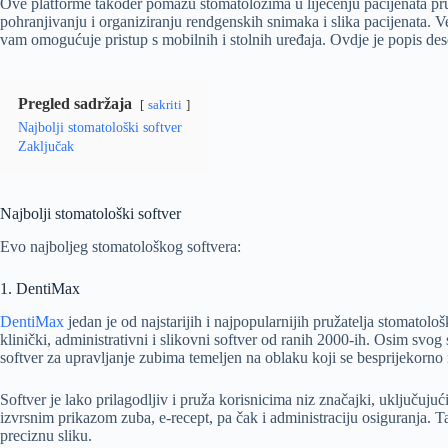
Ove platforme također pomažu stomatolozima u liječenju pacijenata pr
pohranjivanju i organiziranju rendgenskih snimaka i slika pacijenata. V
vam omogućuje pristup s mobilnih i stolnih uređaja. Ovdje je popis dese
Pregled sadržaja
sakriti
Najbolji stomatološki softver
Zaključak
Najbolji stomatološki softver
Evo najboljeg stomatološkog softvera:
1. DentiMax
DentiMax
jedan je od najstarijih i najpopularnijih pružatelja stomatol
klinički, administrativni i slikovni softver od ranih 2000-ih. Osim svo
softver za upravljanje zubima temeljen na oblaku koji se besprijekorno
Softver je lako prilagodljiv i pruža korisnicima niz značajki, uključujuć
izvrsnim prikazom zuba, e-recept, pa čak i administraciju osiguranja. Ta
preciznu sliku.