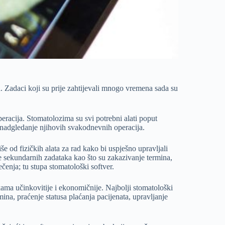
. Zadaci koji su prije zahtijevali mnogo vremena sada su
eracija. Stomatolozima su svi potrebni alati poput
 nadgledanje njihovih svakodnevnih operacija.
še od fizičkih alata za rad kako bi uspješno upravljali
e sekundarnih zadataka kao što su zakazivanje termina,
ječenja; tu stupa stomatološki softver.
ama učinkovitije i ekonomičnije. Najbolji stomatološki
ina, praćenje statusa plaćanja pacijenata, upravljanje