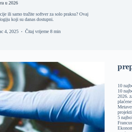
era u 2026
cije ili samo tražite softver za solo praksu? Ovaj
ogiju koji su danas dostupni.
ac 4, 2025
Čitaj vrijeme
8 min
pre
10 najb
10 najb
2026. z
plaćene
Metaver
projekti
5 najbo
Francu
Ekonomi