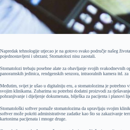
Napredak tehnologije utjecao je na gotovo svako područje našeg života
pojednostavljeni i ubrzani; Stomatolozi nisu zaostali.
Stomatolozi trebaju posebne alate za obavljanje svojih svakodnevnih op
panoramskih jedinica, rendgenskih senzora, intraoralnih kamera itd. za
Međutim, svijet je ušao u digitalniju eru, a stomatolozima je potrebno vi
svojim klinikama. Zubarima su potrebni dodatni proizvodi za rješavanj
pohranjivanje i dijeljenje dokumenata, bilješka za pacijenta i planovi li
Stomatološki softver pomaže stomatolozima da upravljaju svojim klinik
softver može pokriti administrativne zadatke kao što su zakazivanje term
kartonima pacijenata i mnoge druge.