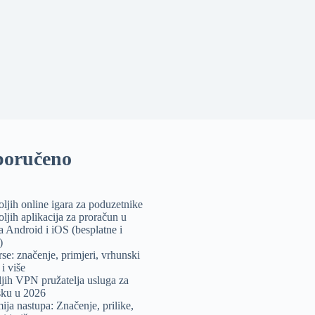
poručeno
oljih online igara za poduzetnike
oljih aplikacija za proračun u
a Android i iOS (besplatne i
)
se: značenje, primjeri, vrhunski
 i više
ljih VPN pružatelja usluga za
sku u 2026
ja nastupa: Značenje, prilike,