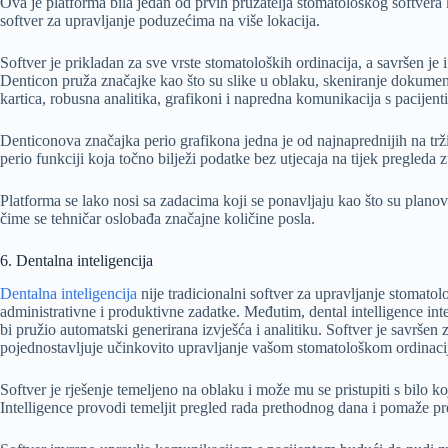
Ova je platforma bila jedan od prvih pružatelja stomatološkog softvera k
softver za upravljanje poduzećima na više lokacija.
Softver je prikladan za sve vrste stomatoloških ordinacija, a savršen je 
Denticon pruža značajke kao što su slike u oblaku, skeniranje dokumen
kartica, robusna analitika, grafikoni i napredna komunikacija s pacijent
Denticonova značajka perio grafikona jedna je od najnaprednijih na trži
perio funkciji koja točno bilježi podatke bez utjecaja na tijek pregleda 
Platforma se lako nosi sa zadacima koji se ponavljaju kao što su planovi
čime se tehničar oslobađa značajne količine posla.
6. Dentalna inteligencija
Dentalna inteligencija
nije tradicionalni softver za upravljanje stomat
administrativne i produktivne zadatke. Međutim, dental intelligence int
bi pružio automatski generirana izvješća i analitiku. Softver je savršen 
pojednostavljuje učinkovito upravljanje vašom stomatološkom ordinac
Softver je rješenje temeljeno na oblaku i može mu se pristupiti s bilo 
Intelligence provodi temeljit pregled rada prethodnog dana i pomaže pr