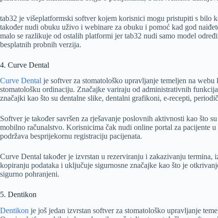
tab32 je višeplatformski softver kojem korisnici mogu pristupiti s bilo k
također nudi obuku uživo i webinare za obuku i pomoć kad god naiđet
malo se razlikuje od ostalih platformi jer tab32 nudi samo model određi
besplatnih probnih verzija.
4. Curve Dental
Curve Dental
je softver za stomatološko upravljanje temeljen na webu 
stomatološku ordinaciju. Značajke variraju od administrativnih funkcij
značajki kao što su dentalne slike, dentalni grafikoni, e-recepti, periodič
Softver je također savršen za rješavanje poslovnih aktivnosti kao što su
mobilno računalstvo. Korisnicima čak nudi online portal za pacijente 
podržava besprijekornu registraciju pacijenata.
Curve Dental također je izvrstan u rezerviranju i zakazivanju termina
kopiranju podataka i uključuje sigurnosne značajke kao što je otkrivanj
sigurno pohranjeni.
5. Dentikon
Dentikon
je još jedan izvrstan softver za stomatološko upravljanje temel