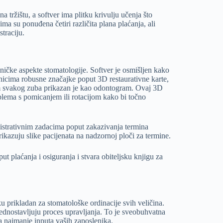
tržištu, a softver ima plitku krivulju učenja što
a su ponuđena četiri različita plana plaćanja, ali
traciju.
liničke aspekte stomatologije. Softver je osmišljen kako
nicima robusne značajke poput 3D restaurativne karte,
am svakog zuba prikazan je kao odontogram. Ovaj 3D
lema s pomicanjem ili rotacijom kako bi točno
istrativnim zadacima poput zakazivanja termina
rikazuju slike pacijenata na nadzornoj ploči za termine.
 plaćanja i osiguranja i stvara obiteljsku knjigu za
u prikladan za stomatološke ordinacije svih veličina.
ednostavljuju proces upravljanja. To je sveobuhvatna
a najmanje inputa vaših zaposlenika.