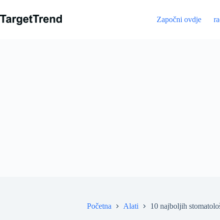
Preskoči
na
Započni ovdje
r
sadržaj
Početna
Alati
10 najboljih stomatolo