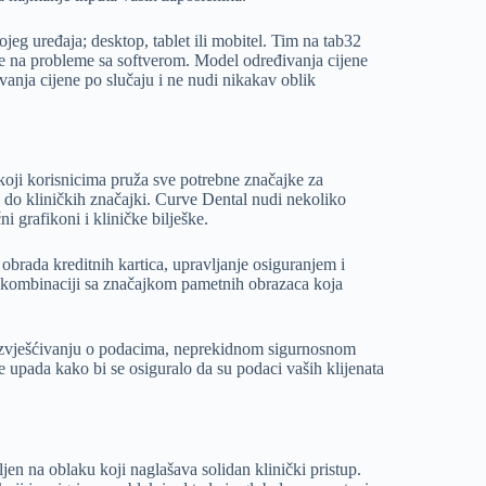
ojeg uređaja; desktop, tablet ili mobitel. Tim na tab32
e na probleme sa softverom. Model određivanja cijene
vanja cijene po slučaju i ne nudi nikakav oblik
koji korisnicima pruža sve potrebne značajke za
a do kliničkih značajki. Curve Dental nudi nekoliko
ni grafikoni i kliničke bilješke.
 obrada kreditnih kartica, upravljanje osiguranjem i
u kombinaciji sa značajkom pametnih obrazaca koja
, izvješćivanju o podacima, neprekidnom sigurnosnom
e upada kako bi se osiguralo da su podaci vaših klijenata
jen na oblaku koji naglašava solidan klinički pristup.