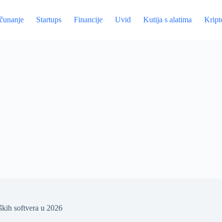
ačunanje
Startups
Financije
Uvid
Kutija s alatima
Kript
ških softvera u 2026