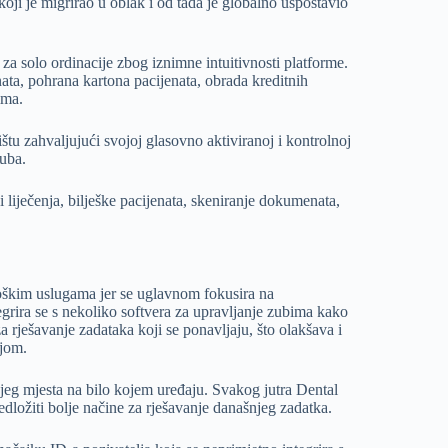
oji je migrirao u oblak i od tada je globalno uspostavio
i za solo ordinacije zbog iznimne intuitivnosti platforme.
ata, pohrana kartona pacijenata, obrada kreditnih
ima.
štu zahvaljujući svojoj glasovno aktiviranoj i kontrolnoj
zuba.
 liječenja, bilješke pacijenata, skeniranje dokumenata,
ološkim uslugama jer se uglavnom fokusira na
egrira se s nekoliko softvera za upravljanje zubima kako
za rješavanje zadataka koji se ponavljaju, što olakšava i
ijom.
kojeg mjesta na bilo kojem uređaju. Svakog jutra Dental
edložiti bolje načine za rješavanje današnjeg zadatka.