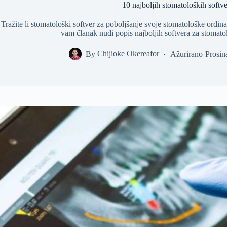
10 najboljih stomatoloških softv
Tražite li stomatološki softver za poboljšanje svoje stomatološke ordina
vam članak nudi popis najboljih softvera za stomatol
By
Chijioke Okereafor
Ažurirano
Prosin