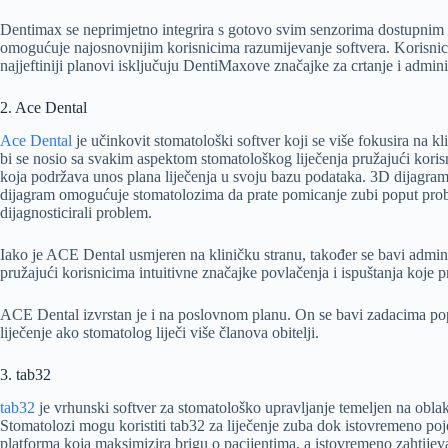
Dentimax se neprimjetno integrira s gotovo svim senzorima dostupnim na 
omogućuje najosnovnijim korisnicima razumijevanje softvera. Korisnicim
najjeftiniji planovi isključuju DentiMaxove značajke za crtanje i adminis
2. Ace Dental
Ace Dental
je učinkovit stomatološki softver koji se više fokusira na k
bi se nosio sa svakim aspektom stomatološkog liječenja pružajući koris
koja podržava unos plana liječenja u svoju bazu podataka. 3D dijagr
dijagram omogućuje stomatolozima da prate pomicanje zubi poput prob
dijagnosticirali problem.
Iako je ACE Dental usmjeren na kliničku stranu, također se bavi admin
pružajući korisnicima intuitivne značajke povlačenja i ispuštanja koje p
ACE Dental izvrstan je i na poslovnom planu. On se bavi zadacima poput
liječenje ako stomatolog liječi više članova obitelji.
3. tab32
tab32
je vrhunski softver za stomatološko upravljanje temeljen na oblak
Stomatolozi mogu koristiti tab32 za liječenje zuba dok istovremeno poj
platforma koja maksimizira brigu o pacijentima, a istovremeno zahtijev