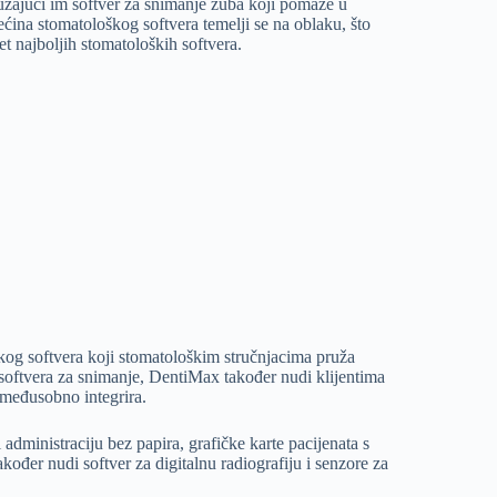
užajući im softver za snimanje zuba koji pomaže u
ećina stomatološkog softvera temelji se na oblaku, što
t najboljih stomatoloških softvera.
oškog softvera koji stomatološkim stručnjacima pruža
g softvera za snimanje, DentiMax također nudi klijentima
 međusobno integrira.
i administraciju bez papira, grafičke karte pacijenata s
kođer nudi softver za digitalnu radiografiju i senzore za