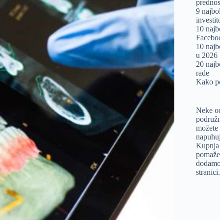
prednost
9 najbo
investi
10 najb
Facebo
10 najb
u 2026
20 najb
rade
Kako po
Neke od
podružn
možete 
napuhuj
Kupnja 
pomaže 
dodamo 
stranici.