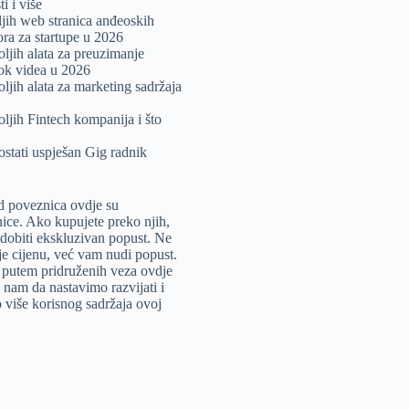
i i više
ljih web stranica anđeoskih
tora za startupe u 2026
oljih alata za preuzimanje
ok videa u 2026
oljih alata za marketing sadržaja
oljih Fintech kompanija i što
stati uspješan Gig radnik
 poveznica ovdje su
ice. Ako kupujete preko njih,
dobiti ekskluzivan popust. Ne
e cijenu, već vam nudi popust.
putem pridruženih veza ovdje
nam da nastavimo razvijati i
više korisnog sadržaja ovoj