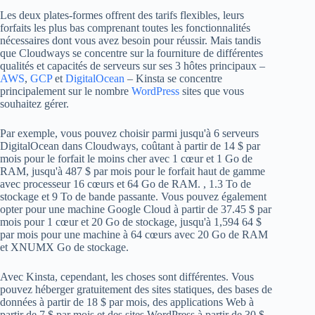
Les deux plates-formes offrent des tarifs flexibles, leurs
forfaits les plus bas comprenant toutes les fonctionnalités
nécessaires dont vous avez besoin pour réussir. Mais tandis
que Cloudways se concentre sur la fourniture de différentes
qualités et capacités de serveurs sur ses 3 hôtes principaux –
AWS
,
GCP
et
DigitalOcean
– Kinsta se concentre
principalement sur le nombre
WordPress
sites que vous
souhaitez gérer.
Par exemple, vous pouvez choisir parmi jusqu'à 6 serveurs
DigitalOcean dans Cloudways, coûtant à partir de 14 $ par
mois pour le forfait le moins cher avec 1 cœur et 1 Go de
RAM, jusqu'à 487 $ par mois pour le forfait haut de gamme
avec processeur 16 cœurs et 64 Go de RAM. , 1.3 To de
stockage et 9 To de bande passante. Vous pouvez également
opter pour une machine Google Cloud à partir de 37.45 $ par
mois pour 1 cœur et 20 Go de stockage, jusqu'à 1,594 64 $
par mois pour une machine à 64 cœurs avec 20 Go de RAM
et XNUMX Go de stockage.
Avec Kinsta, cependant, les choses sont différentes. Vous
pouvez héberger gratuitement des sites statiques, des bases de
données à partir de 18 $ par mois, des applications Web à
partir de 7 $ par mois et des sites WordPress à partir de 30 $