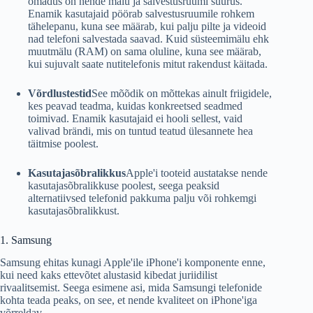
omadus on nende mälu ja salvestusruumi suurus.
Enamik kasutajaid pöörab salvestusruumile rohkem
tähelepanu, kuna see määrab, kui palju pilte ja videoid
nad telefoni salvestada saavad. Kuid süsteemimälu ehk
muutmälu (RAM) on sama oluline, kuna see määrab,
kui sujuvalt saate nutitelefonis mitut rakendust käitada.
Võrdlustestid
See mõõdik on mõttekas ainult friigidele,
kes peavad teadma, kuidas konkreetsed seadmed
toimivad. Enamik kasutajaid ei hooli sellest, vaid
valivad brändi, mis on tuntud teatud ülesannete hea
täitmise poolest.
Kasutajasõbralikkus
Apple'i tooteid austatakse nende
kasutajasõbralikkuse poolest, seega peaksid
alternatiivsed telefonid pakkuma palju või rohkemgi
kasutajasõbralikkust.
1. Samsung
Samsung ehitas kunagi Apple'ile iPhone'i komponente enne,
kui need kaks ettevõtet alustasid kibedat juriidilist
rivaalitsemist. Seega esimene asi, mida Samsungi telefonide
kohta teada peaks, on see, et nende kvaliteet on iPhone'iga
võrreldav.