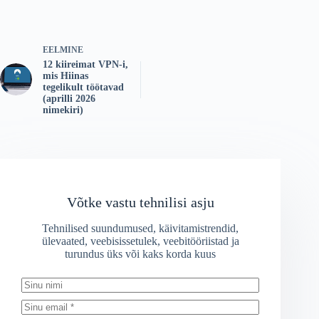
EELMINE
12 kiireimat VPN-i,
mis Hiinas
tegelikult töötavad
(aprilli 2026
nimekiri)
Võtke vastu tehnilisi asju
Tehnilised suundumused, käivitamistrendid,
ülevaated, veebisissetulek, veebitööriistad ja
turundus üks või kaks korda kuus