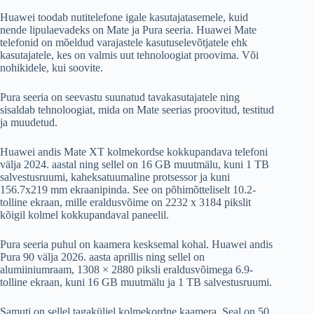
Huawei toodab nutitelefone igale kasutajatasemele, kuid
nende lipulaevadeks on Mate ja Pura seeria. Huawei Mate
telefonid on mõeldud varajastele kasutuselevõtjatele ehk
kasutajatele, kes on valmis uut tehnoloogiat proovima. Või
nohikidele, kui soovite.
Pura seeria on seevastu suunatud tavakasutajatele ning
sisaldab tehnoloogiat, mida on Mate seerias proovitud, testitud
ja muudetud.
Huawei andis Mate XT kolmekordse kokkupandava telefoni
välja 2024. aastal ning sellel on 16 GB muutmälu, kuni 1 TB
salvestusruumi, kaheksatuumaline protsessor ja kuni
156.7x219 mm ekraanipinda. See on põhimõtteliselt 10.2-
tolline ekraan, mille eraldusvõime on 2232 x 3184 pikslit
kõigil kolmel kokkupandaval paneelil.
Pura seeria puhul on kaamera kesksemal kohal. Huawei andis
Pura 90 välja 2026. aasta aprillis ning sellel on
alumiiniumraam, 1308 × 2880 piksli eraldusvõimega 6.9-
tolline ekraan, kuni 16 GB muutmälu ja 1 TB salvestusruumi.
Samuti on sellel tagaküljel kolmekordne kaamera. Seal on 50