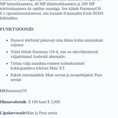
MP lainurkkaamera, 40 MP ülilainurkkaamera ja 200 MP
telefotokaamera 4x optilise suumiga. See käitab HarmonyOS
6.1 operatsioonisüsteemi, mis kasutab 8-tuumalist Kirin 9030S
kiibistikku.
FUNKTSIOONID
:
Huawei telefonid pakuvad oma hinna kohta suurepärast
väärtust
Nüüd töötab Harmony OS-il, mis on ettevõttesiseselt
väljatöötatud Androidi alternatiiv.
Töötas välja maailma esimese kolmekordselt
kokkupandava telefoni Mate XT.
Pakub entusiastidele Mate seeriat ja tavatarbijatele Pura
seeriat
OS
HarmonyOS
Hinnavahemik
: $ 100 kuni $ 3,000
Lipulaevseade
Mate ja Pura seeria