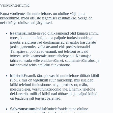
Valikukriteeriumid
Kuna võrdleme siin nutitelefone, on oluline välja tuua
kriteeriumid, mida otsuste tegemisel kasutatakse. Seega on
neist kõige olulisemad järgmised.
kaamera
Eraldiseisvad digikaamerad olid kunagi ammu
moes, kuni nutitelefon oma paljude funktsioonidega
muutis eraldiseisvad digikaamerad enamiku kasutajate
jaoks iganenuks, välja arvatud ehk professionaalid.
Tänapäeval pööravad enamik uut telefoni ostvaid
inimesi selle kaamerale suurt tähelepanu. Kasutajad
tahavad teada selle eraldusvõimet, suumimisvõimalusi ja
täiendavaid tehisintellekti funktsioone.
kiibistik
Enamik tänapäevaseid nutitelefone töötab kiibil
(SoC), mis on tegelikult suur mikrokiip, mis sisaldab
kõiki telefoni funktsioone, nagu protsessor, mälu,
meediapleier, võrgufunktsioonid jne. Enamik telefone
deklareerib, millisel kiibil nad töötavad, ja paljud kiibid
on teadaolevalt teistest paremad.
Salvestusruum/mälu
Nutitelefonide teine ​​​​oluline