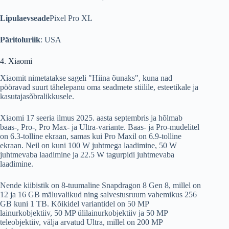
Lipulaevseade
Pixel Pro XL
Päritoluriik
: USA
4. Xiaomi
Xiaomit nimetatakse sageli "Hiina õunaks", kuna nad
pööravad suurt tähelepanu oma seadmete stiilile, esteetikale ja
kasutajasõbralikkusele.
Xiaomi 17 seeria ilmus 2025. aasta septembris ja hõlmab
baas-, Pro-, Pro Max- ja Ultra-variante. Baas- ja Pro-mudelitel
on 6.3-tolline ekraan, samas kui Pro Maxil on 6.9-tolline
ekraan. Neil on kuni 100 W juhtmega laadimine, 50 W
juhtmevaba laadimine ja 22.5 W tagurpidi juhtmevaba
laadimine.
Nende kiibistik on 8-tuumaline Snapdragon 8 Gen 8, millel on
12 ja 16 GB mäluvalikud ning salvestusruum vahemikus 256
GB kuni 1 TB. Kõikidel variantidel on 50 MP
lainurkobjektiiv, 50 MP ülilainurkobjektiiv ja 50 MP
teleobjektiiv, välja arvatud Ultra, millel on 200 MP