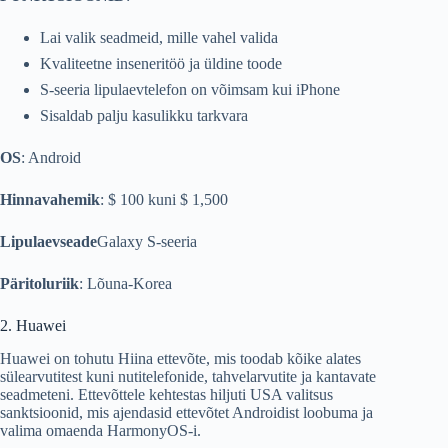
Lai valik seadmeid, mille vahel valida
Kvaliteetne inseneritöö ja üldine toode
S-seeria lipulaevtelefon on võimsam kui iPhone
Sisaldab palju kasulikku tarkvara
OS
: Android
Hinnavahemik
: $ 100 kuni $ 1,500
Lipulaevseade
Galaxy S-seeria
Päritoluriik
: Lõuna-Korea
2. Huawei
Huawei on tohutu Hiina ettevõte, mis toodab kõike alates
sülearvutitest kuni nutitelefonide, tahvelarvutite ja kantavate
seadmeteni. Ettevõttele kehtestas hiljuti USA valitsus
sanktsioonid, mis ajendasid ettevõtet Androidist loobuma ja
valima omaenda HarmonyOS-i.