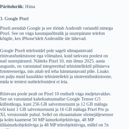
Päritoluriik
: Hiina
3. Google Pixel
Pixeli arendab Google ja see töötab Androidi variandil nimega
Pixel. See on väga kasutajasõbralik ja suurepärane telefon
kõigile, kes iPhone'idelt Androidile üle lähevad.
Google Pixeli telefonidel pole sageli silmapaistvaid
riistvarafunktsioone ega võimalusi, kuid tarkvara poolest on
nad suurepärased. Näiteks Pixel 10, mis ilmus 2025. aasta
augustis, on varustatud integreeritud tehisintellektil põhineva
fototreeneriga, mis aitab teil teha hämmastavaid pilte. Lisaks
on palju muid kasulikke tehisintellekti ja süsteemifunktsioone,
mida te teistest nutitelefonidest ei leia.
Riistvara poole pealt on Pixel 10 endiselt väga muljetavaldav.
See on varustatud kaheksatuumalise Google Tensor G5
kiibistikuga, kuni 256 GB salvestusruumi ja 12 GB mäluga
või kuni 1 GB salvestusruumi ja 16 GB mäluga Pixel Pro ja
XL versioonide puhul. Sellel on ekraanialune sõrmejäljesensor
ja kolm kaamerat 50 MP lainurkobjektiiviga, 48 MP
ülilainurkobjektiiviga ja 48 MP teleobjektiiviga, millel on 5x