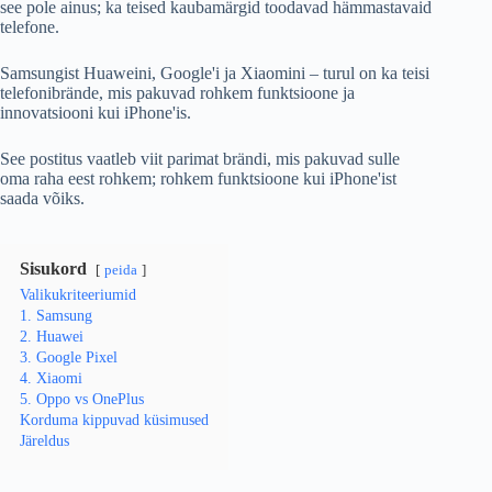
see pole ainus; ka teised kaubamärgid toodavad hämmastavaid
telefone.
Samsungist Huaweini, Google'i ja Xiaomini – turul on ka teisi
telefonibrände, mis pakuvad rohkem funktsioone ja
innovatsiooni kui iPhone'is.
See postitus vaatleb viit parimat brändi, mis pakuvad sulle
oma raha eest rohkem; rohkem funktsioone kui iPhone'ist
saada võiks.
Sisukord
peida
Valikukriteeriumid
1. Samsung
2. Huawei
3. Google Pixel
4. Xiaomi
5. Oppo vs OnePlus
Korduma kippuvad küsimused
Järeldus