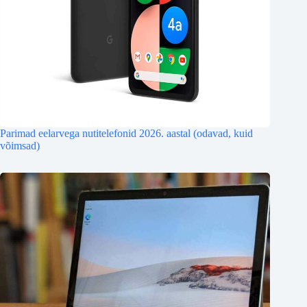
Parimad eelarvega nutitelefonid 2026. aastal (odavad, kuid
võimsad)