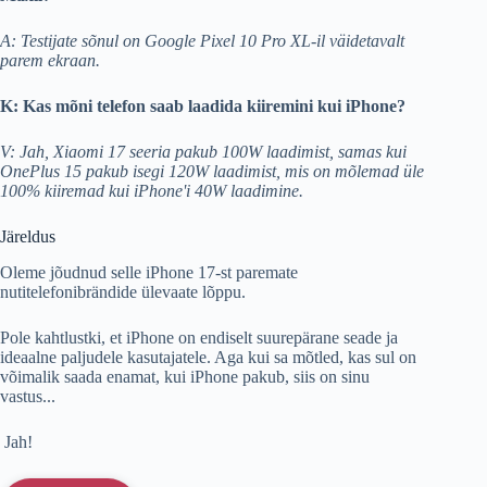
A: Testijate sõnul on Google Pixel 10 Pro XL-il väidetavalt
parem ekraan.
K: Kas mõni telefon saab laadida kiiremini kui iPhone?
V: Jah, Xiaomi 17 seeria pakub 100W laadimist, samas kui
OnePlus 15 pakub isegi 120W laadimist, mis on mõlemad üle
100% kiiremad kui iPhone'i 40W laadimine.
Järeldus
Oleme jõudnud selle iPhone 17-st paremate
nutitelefonibrändide ülevaate lõppu.
Pole kahtlustki, et iPhone on endiselt suurepärane seade ja
ideaalne paljudele kasutajatele. Aga kui sa mõtled, kas sul on
võimalik saada enamat, kui iPhone pakub, siis on sinu
vastus...
Jah!