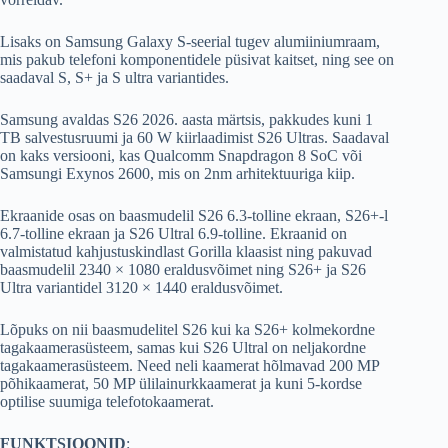
Lisaks on Samsung Galaxy S-seerial tugev alumiiniumraam,
mis pakub telefoni komponentidele püsivat kaitset, ning see on
saadaval S, S+ ja S ultra variantides.
Samsung avaldas S26 2026. aasta märtsis, pakkudes kuni 1
TB salvestusruumi ja 60 W kiirlaadimist S26 Ultras. Saadaval
on kaks versiooni, kas Qualcomm Snapdragon 8 SoC või
Samsungi Exynos 2600, mis on 2nm arhitektuuriga kiip.
Ekraanide osas on baasmudelil S26 6.3-tolline ekraan, S26+-l
6.7-tolline ekraan ja S26 Ultral 6.9-tolline. Ekraanid on
valmistatud kahjustuskindlast Gorilla klaasist ning pakuvad
baasmudelil 2340 × 1080 eraldusvõimet ning S26+ ja S26
Ultra variantidel 3120 × 1440 eraldusvõimet.
Lõpuks on nii baasmudelitel S26 kui ka S26+ kolmekordne
tagakaamerasüsteem, samas kui S26 Ultral on neljakordne
tagakaamerasüsteem. Need neli kaamerat hõlmavad 200 MP
põhikaamerat, 50 MP ülilainurkkaamerat ja kuni 5-kordse
optilise suumiga telefotokaamerat.
FUNKTSIOONID
: