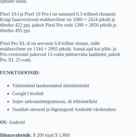
optiline suum.
Pixel 10-l ja Pixel 10 Pro-l on sarnased 6.3-tollised ekraanid.
Kuigi baasversiooni eraldusvõime on 1080 × 2424 pikslit ja
tihedus 422 ppi, pakub Pixel Pro seda 1280 × 2856 pikslit ja
tihedus 495 ppi.
Pixel Pro XL-il on seevastu 6.8-tolline ekraan, mille
eraldusvõime on 1344 × 2992 pikslit. Samal ajal kui põhi- ja
Pro-versioonid pakuvad 15-vatist juhtmevaba laadimist, pakub
Pro XL 25-vatti.
FUNKTSIOONID
:
Valmistatud taaskasutatud alumiiniumist
Google'i loodud
Sujuv tarkvaraintegratsioon, sh tehisintellekt
Sisaldab otseseid ja õigeaegseid Androidi värskendusi
OS
: Android
Hinnavahemik
: $ 200 kuni $ 1,800