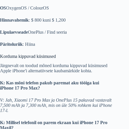
OS
OxygenOS / ColourOS
Hinnavahemik
: $ 800 kuni $ 1,200
Lipulaevseade
OnePlus / Find seeria
Päritoluriik
: Hiina
Korduma kippuvad küsimused
Järgnevalt on toodud mõned korduma kippuvad küsimused
Apple iPhone'i alternatiivsete kaubamärkide kohta.
K: Kas mõni telefon pakub paremat aku tööiga kui
iPhone 17 Pro Max?
V: Jah, Xiaomi 17 Pro Max ja OnePlus 15 pakuvad vastavalt
7,500 mAh ja 7,300 mAh, mis on üle 50% rohkem kui iPhone
17-l.
K: Millisel telefonil on parem ekraan kui iPhone 17 Pro
Maxil?