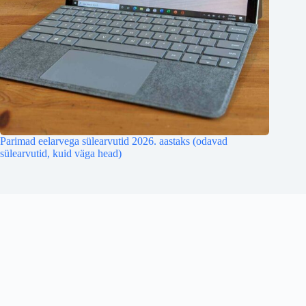
Parimad eelarvega sülearvutid 2026. aastaks (odavad
sülearvutid, kuid väga head)