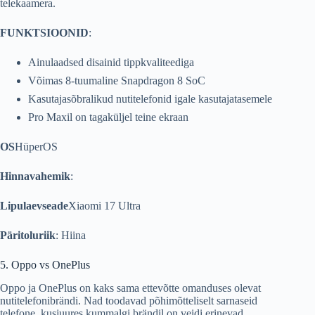
telekaamera.
FUNKTSIOONID
:
Ainulaadsed disainid tippkvaliteediga
Võimas 8-tuumaline Snapdragon 8 SoC
Kasutajasõbralikud nutitelefonid igale kasutajatasemele
Pro Maxil on tagaküljel teine ​​ekraan
OS
HüperOS
Hinnavahemik
:
Lipulaevseade
Xiaomi 17 Ultra
Päritoluriik
: Hiina
5. Oppo vs OnePlus
Oppo ja OnePlus on kaks sama ettevõtte omanduses olevat
nutitelefonibrändi. Nad toodavad põhimõtteliselt sarnaseid
telefone, kusjuures kummalgi brändil on veidi erinevad