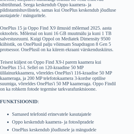
sihtrühmad. Seega keskendub Oppo kaamera- ja
pildistamishuvilistele, samas kui OnePlus keskendub jõudluse
austajatele / mänguritele.
OnePlus 15 ja Oppo Find X9 ilmusid mõlemad 2025. aasta
oktoobris. Mõlemal on kuni 16 GB muutmälu ja kuni 1 TB
salvestusruumi. Kuigi Oppol on Mediatek Dimensity 9500
kiibistik, on OnePlusil palju võimsam Snapdragon 8 Gen 5
protsessor. OnePlusil on ka kiirem ekraani värskenduskiirus.
Teisest küljest on Oppo Find X9-l parem kaamera kui
OnePlus 15-l. Sellel on 120-kraadine 50 MP
ülilainurkkaamera, võrreldes OnePlus'i 116-kraadise 50 MP
kaameraga, ja 200 MP telefotokaamera 3-kordse optilise
suumiga, võrreldes OnePlus'i 50 MP kaameraga. Oppo Findil
on ka rohkem fotode tegemise tarkvarafunktsioone.
FUNKTSIOONID
:
Sarnased telefonid erinevatele kasutajatele
Oppo keskendub kaamera- ja fotosõpradele
OnePlus keskendub jõudlusele ja mängudele