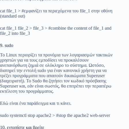
cat file_1 > #εμφανίζει τα περιεχόμενα του file_1 στην οθόνη
(standard out)
cat file_1 file_2 > file_3 > #combine the content of file_1 and
file_2 into file_3
9. sudo
Το Linux περιορίζει τα προνόμια των λογαριασμών τακτικών
χρηστών για να τους εμποδίσει να προκαλέσουν
ανεπανόρθωτη ζημιά σε ολόκληρο το σύστημα. Ωστόσο,
διατηρεί την εντολή sudo για έναν κανονικό χρήστη για να
τρέξει προγράμματα που απαιτούν δικαιώματα Superuser
(διαχειριστή). Το Sudo θα ζητήσει τον κωδικό πρόσβασης
Superuser και, εάν είναι σωστός, θα επιτρέπει την περαιτέρω
εκτέλεση του προγράμματος.
Εδώ είναι ένα παράδειγμα και τι κάνει.
sudo systemctl stop apache2 > #stop the apache2 web-server
10. εντοπίστε και βρείτε