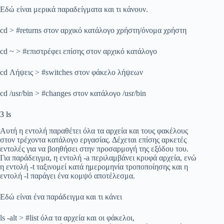
Εδώ είναι μερικά παραδείγματα και τι κάνουν.
cd > #returns στον αρχικό κατάλογο χρήστη/όνομα χρήστη
cd ~ > #επιστρέφει επίσης στον αρχικό κατάλογο
cd Λήψεις > #switches στον φάκελο λήψεων
cd /usr/bin > #changes στον κατάλογο /usr/bin
3 ls
Αυτή η εντολή παραθέτει όλα τα αρχεία και τους φακέλους
στον τρέχοντα κατάλογο εργασίας. Δέχεται επίσης αρκετές
εντολές για να βοηθήσει στην προσαρμογή της εξόδου του.
Για παράδειγμα, η εντολή -a περιλαμβάνει κρυφά αρχεία, ενώ
η εντολή -t ταξινομεί κατά ημερομηνία τροποποίησης και η
εντολή -l παράγει ένα κομψό αποτέλεσμα.
Εδώ είναι ένα παράδειγμα και τι κάνει
ls -alt > #list όλα τα αρχεία και οι φάκελοι,