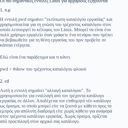
Οι πιο σημαντικές εντολές Linux για αρχάριους εξηγούνται
1. π.μ
Η εντολή pwd σημαίνει "εκτύπωση καταλόγου εργασίας" και
χρησιμοποιείται για τη γνώση του τρέχοντος καταλόγου στον
οποίο λειτουργεί το κέλυφος του Linux. Μπορεί να είναι ένα
πολύ χρήσιμο εργαλείο όταν γράφετε ένα σενάριο που πρέπει
να βεβαιωθείτε για τη θέση εργασίας του πριν προβείτε σε
κάποια ενέργεια.
Εδώ είναι ένα παράδειγμα και τι κάνει.
pwd > #show του τρέχοντος καταλόγου φλοιού
2. cd
Αυτή η εντολή σημαίνει "αλλαγή καταλόγου". Το
χρησιμοποιείτε για εναλλαγή από τον τρέχοντα κατάλογο
εργασίας σε άλλον. Αποδέχεται τον επιθυμητό νέο κατάλογο
ως όρισμα, το οποίο μπορεί είτε να ξεκινά με κάθετο προς τα
εμπρός για απόλυτη διαδρομή είτε χωρίς κάθετο για αναφορά
στον τρέχοντα κατάλογο εργασίας. Χωρίς όρισμα, ορίζεται
από προεπιλογή στον αρχικό σας κατάλογο.