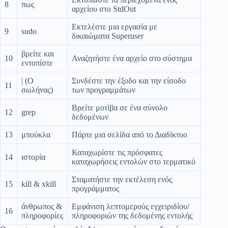
8
πως
αρχείου στο StdOut
Εκτελέστε μια εργασία με
9
sudo
δικαιώματα Superuser
βρείτε και
10
Αναζητήστε ένα αρχείο στο σύστημα
εντοπίστε
| (Ο
Συνδέστε την έξοδο και την είσοδο
11
σωλήνας)
των προγραμμάτων
Βρείτε μοτίβα σε ένα σύνολο
12
grep
δεδομένων
13
μπούκλα
Πάρτε μια σελίδα από το Διαδίκτυο
Καταχωρίστε τις πρόσφατες
14
ιστορία
καταχωρήσεις εντολών στο τερματικό
Σταματήστε την εκτέλεση ενός
15
kill & xkill
προγράμματος
άνθρωπος &
Εμφάνιση λεπτομερούς εγχειριδίου/
16
πληροφορίες
πληροφοριών της δεδομένης εντολής