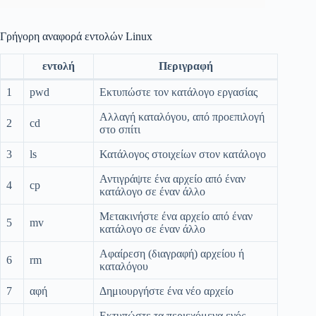
Γρήγορη αναφορά εντολών Linux
εντολή
Περιγραφή
1
pwd
Εκτυπώστε τον κατάλογο εργασίας
Αλλαγή καταλόγου, από προεπιλογή
2
cd
στο σπίτι
3
ls
Κατάλογος στοιχείων στον κατάλογο
Αντιγράψτε ένα αρχείο από έναν
4
cp
κατάλογο σε έναν άλλο
Μετακινήστε ένα αρχείο από έναν
5
mv
κατάλογο σε έναν άλλο
Αφαίρεση (διαγραφή) αρχείου ή
6
rm
καταλόγου
7
αφή
Δημιουργήστε ένα νέο αρχείο
Εκτυπώστε τα περιεχόμενα ενός