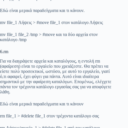
Εδώ είναι μερικά παραδείγματα και τι κάνουν.
mv file_1 Λήψεις > #move file_1 στον κατάλογο Λήψεις
mv file_1 file_2 /tmp > #move και τα δύο αρχεία στον
κατάλογο /tmp
6.rm
Για να διαγράψετε αρχεία και καταλόγους, η εντολή rm
(αφαίρεση) είναι το εργαλείο που χρειάζεστε. Θα πρέπει να
είστε πολύ προσεκτικοί, ωστόσο, με αυτό το εργαλείο, γιατί
ό,τι αφαιρεί, έχει φύγει για πάντα. Αυτό είναι ιδιαίτερα
σημαντικό με την αφαίρεση καταλόγων. Επομένως, ελέγχετε
πάντα τον τρέχοντα κατάλογο εργασίας σας για να αποφύγετε
λάθη.
Εδώ είναι μερικά παραδείγματα και τι κάνουν
rm file_1 > #delete file_1 στον τρέχοντα κατάλογο σας
rm Λήψεις/αρχείο_1 > #delete file_1 από τον κατάλογο