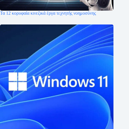
Τα 12 κορυφαία κινεζικά έργα τεχνητής νοημοσύνης