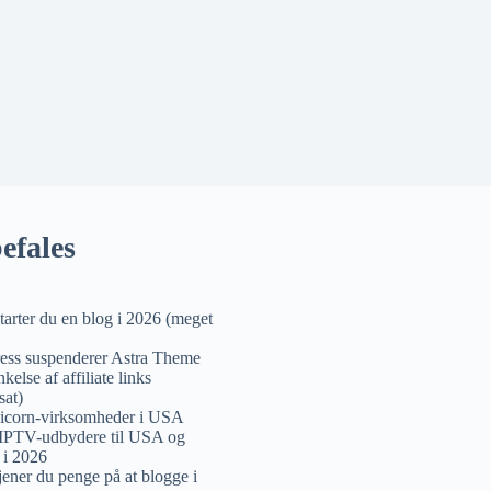
efales
tarter du en blog i 2026 (meget
ess suspenderer Astra Theme
kelse af affiliate links
sat)
icorn-virksomheder i USA
 IPTV-udbydere til USA og
 i 2026
jener du penge på at blogge i