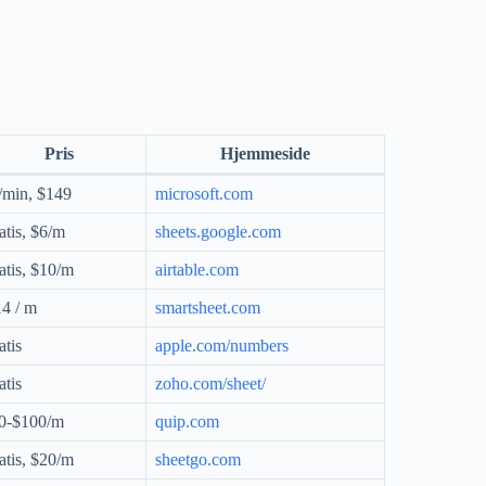
Pris
Hjemmeside
/min, $149
microsoft.com
atis, $6/m
sheets.google.com
atis, $10/m
airtable.com
14 / m
smartsheet.com
atis
apple.com/numbers
atis
zoho.com/sheet/
0-$100/m
quip.com
atis, $20/m
sheetgo.com