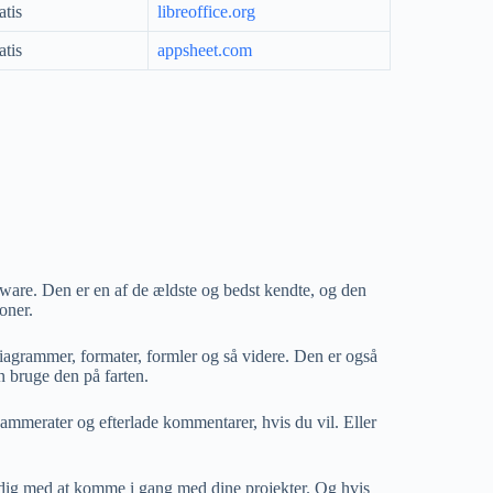
atis
libreoffice.org
atis
appsheet.com
ware. Den er en af ​​de ældste og bedst kendte, og den
oner.
agrammer, formater, formler og så videre. Den er også
 bruge den på farten.
ammerater og efterlade kommentarer, hvis du vil. Eller
r dig med at komme i gang med dine projekter. Og hvis