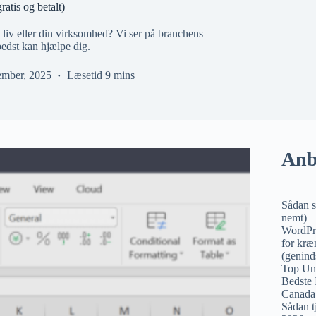
atis og betalt)
it liv eller din virksomhed? Vi ser på branchens
bedst kan hjælpe dig.
ember, 2025
Læsetid
9 mins
Anb
Sådan s
nemt)
WordPr
for kræn
(genind
Top Un
Bedste
Canada
Sådan t