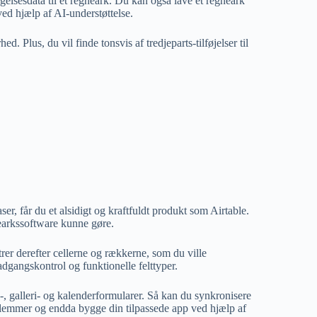
elsesdata til et regneark. Du kan også lave et regneark
ved hjælp af AI-understøttelse.
d. Plus, du vil finde tonsvis af tredjeparts-tilføjelser til
r, får du et alsidigt og kraftfuldt produkt som Airtable.
nearkssoftware kunne gøre.
trer derefter cellerne og rækkerne, som du ville
adgangskontrol og funktionelle felttyper.
-, galleri- og kalenderformularer. Så kan du synkronisere
lemmer og endda bygge din tilpassede app ved hjælp af