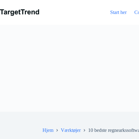
Spring
til
Start her
C
indhold
Hjem
Værktøjer
10 bedste regnearkssoftwar