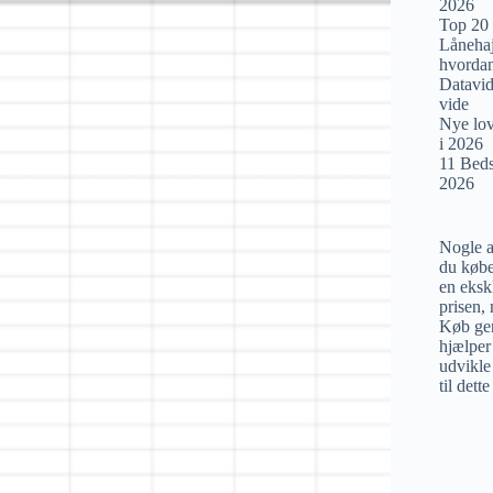
2026
Top 20
Lånehaj
hvordan
Datavid
vide
Nye lov
i 2026
11 Beds
2026
Nogle af
du købe
en eksk
prisen,
Køb gen
hjælper
udvikle 
til dett