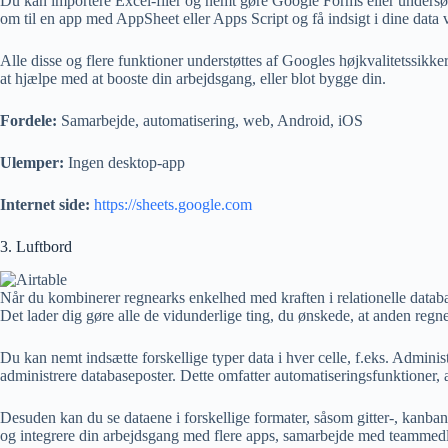
Du kan importere Excel-filer og nemt gøre Google Forms eller undersøg
om til en app med AppSheet eller Apps Script og få indsigt i dine data 
Alle disse og flere funktioner understøttes af Googles højkvalitetssikkerhe
at hjælpe med at booste din arbejdsgang, eller blot bygge din.
Fordele:
Samarbejde, automatisering, web, Android, iOS
Ulemper:
Ingen desktop-app
Internet side:
https://sheets.google.com
3. Luftbord
Når du kombinerer regnearks enkelhed med kraften i relationelle database
Det lader dig gøre alle de vidunderlige ting, du ønskede, at anden reg
Du kan nemt indsætte forskellige typer data i hver celle, f.eks. Adminis
administrere databaseposter. Dette omfatter automatiseringsfunktioner, 
Desuden kan du se dataene i forskellige formater, såsom gitter-, kanban
og integrere din arbejdsgang med flere apps, samarbejde med teammed