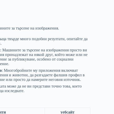
шините за търсене на изображения.
ръща твърде много подобни резултати, опитайте да
.
е
: Машините за търсене на изображения просто ви
ния принадлежат на някой друг, който може или не
жение за публикуване, особено от социални
шение.
о
: Многобройните му приложения включват
ения и животни, да разгадаете фалшив профил в
ие или просто да намерите неговия източник.
ката може да не ви представи точно това, което
да изследвате.
нти
уебсайт