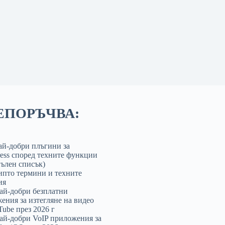
ЕПОРЪЧВА:
ай-добри плъгини за
ess според техните функции
пълен списък)
ипто термини и техните
ия
най-добри безплатни
ения за изтегляне на видео
Tube през 2026 г
най-добри VoIP приложения за