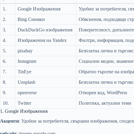
1.
Google Изображения
Удобни за потребителя, с
2.
Bing Снимки
Обяснения, подходящи ст
3.
DuckDuckGo изображения
Поверителност, допълнит
4.
Изображения на Yandex
Филтри, информация, подо
5.
pixabay
Безплатна лична и търговс
6.
Instagram
Социални медии, знамени
7.
TinEye
Обратно търсене на изобр
8.
Unsplash
Безплатна лична и търговс
9.
openverse
Отворен код, WordPress
10.
Twitter
Политика, актуални теми
1. Google Изображения
Акценти
: Удобни за потребителя, свързани изображения, сподел
уебсайт
: images.google.com