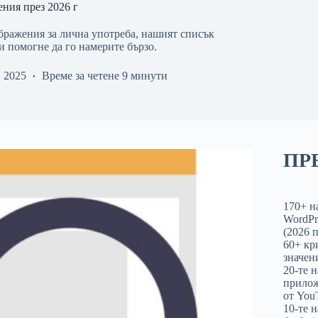
ения през 2026 г
бражения за лична употреба, нашият списък
и помогне да го намерите бързо.
 2025
Време за четене
9 минути
ПР
170+ н
WordPr
(2026 
60+ кр
значен
20-те 
прилож
от You
10-те 