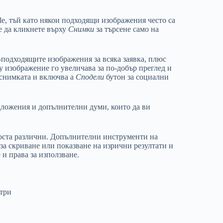
le, тъй като някои подходящи изображения често са
е да кликнете върху
Снимки
за търсене само на
-подходящите изображения за всяка заявка, плюс
 изображение го увеличава за по-добър преглед и
снимката и включва a
Сподели
бутон за социални
дложения и допълнителни думи, които да ви
 доста различни. Допълнителни инструменти на
за скриване или показване на изрични резултати и
 и права за използване.
лтри