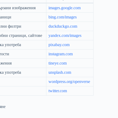
вързани изображения
images.google.com
раници
bing.com/images
елни филтри
duckduckgo.com
бни страници, сайтове
yandex.com/images
ка употреба
pixabay.com
тости
instagram.com
ажения
tineye.com
ка употреба
unsplash.com
wordpress.org/openverse
twitter.com
яне