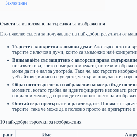
Заключение
Съвети за използване на търсачки за изображения
Ето няколко съвета за получаване на най-добри резултати от ма
Търсете с конкретни ключови думи
: Ако търсенето ви в
търсите с ключови думи, които са възможно най-конкретни
Внимавайте със защитено с авторски права съдържани
показват това, което намират в мрежата, но тези изображе
може да ги е дал за употреба. Така че, ако търсите изобра
уебсайтове, винаги се уверете, че първо получавате разре
Обратното търсене на изображения може да бъде полезн
моменти, когато трябва да идентифицирате непознати раст
социални медии, да проследите използването на изображен
Опитайте да превъртате и разглеждате
: Понякога търсач
търсите, така че може да е полезно просто да превъртите и 
10 най-добри търсачки за изображения
ранг
Име
Акце