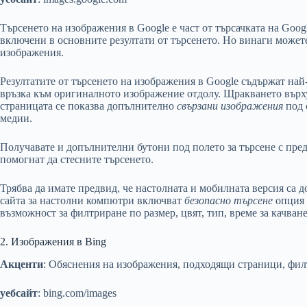
Търсенето на изображения в Google е част от търсачката на Goog
включени в основните резултати от търсенето. Но винаги может
изображения.
Резултатите от търсенето на изображения в Google съдържат най
връзка към оригиналното изображение отдолу. Щракването върху
страницата се показва допълнително
свързани изображения
под 
медии.
Получавате и допълнителни бутони под полето за търсене с пре
помогнат да стесните търсенето.
Трябва да имате предвид, че настолната и мобилната версия са
сайта за настолни компютри включват
безопасно търсене
опция 
възможност за филтриране по размер, цвят, тип, време за качване
2. Изображения в Bing
Акценти
: Обяснения на изображения, подходящи страници, фи
уебсайт
: bing.com/images