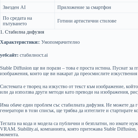
Звезден AI
Приложение за смартфон
По средата на
Готини артистични стилове
пътуването
1. Стабилна дифузия
Характеристики:
: Умопомрачително
уебсайт:
стабилност.ai
Stable Diffusion ще ви порази – това е проста истина. Пуснат за п
изображения, които ще ви накарат да преосмислите изкуствения 
Системата е творец на изкуство от текст към изображение, койт
или да използва други методи като преводи на изображения, рис
Има обаче един проблем със стабилната дифузия. Не можете да г
генератори в този списък, ще трябва да изтеглите и стартирате к
Теглата на кода и модела са публични и безплатни, но имате н
VRAM. Stability.ai, компанията, която притежава Stable Diffusi
момента.