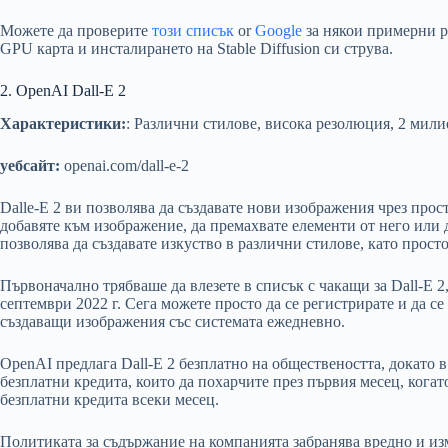
Можете да проверите
този списък
or
Google
за някои примерни р
GPU карта и инсталирането на Stable Diffusion си струва.
2. OpenAI Dall-E 2
Характеристики:
: Различни стилове, висока резолюция, 2 мил
уебсайт:
openai.com/dall-e-2
Dalle-E 2 ви позволява да създавате нови изображения чрез прос
добавяте към изображение, да премахвате елементи от него или 
позволява да създавате изкуство в различни стилове, като прост
Първоначално трябваше да влезете в списък с чакащи за Dall-E 2
септември 2022 г. Сега можете просто да се регистрирате и да 
създаващи изображения със системата ежедневно.
OpenAI предлага Dall-E 2 безплатно на обществеността, докато в
безплатни кредита, които да похарчите през първия месец, когат
безплатни кредита всеки месец.
Политиката за съдържание на компанията забранява вредно и и