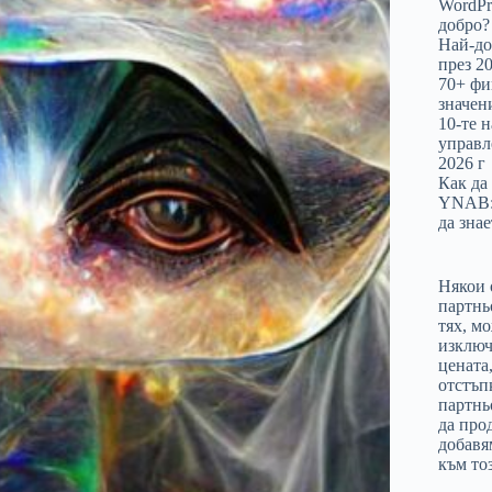
WordPre
добро?
Най-до
през 20
70+ фи
значен
10-те 
управл
2026 г
Как да
YNAB: 
да знае
Някои 
партнь
тях, м
изключ
цената
отстъп
партнь
да про
добавя
към тоз