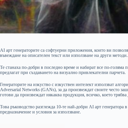
AI арт генераторите са софтуерни приложения, които ви позволя
въвеждане на описателен текст или използване на други методи.
Те станаха по-добри в последно време и набират все по-голяма п
предлагат при създаването на визуално привлекателни парчета.
Генераторите на изкуство с изкуствен интелект използват алгор
Adversarial Networks (GANs), за да произвеждат своите често за
готови да произвеждат някаква продукция, всичко, което трябва 
Това ръководство разглежда 10-те най-добри AI арт генератора в
предназначение и условия за използване.