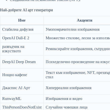
Най-добрите AI арт генератори
Име
Акценти
Стабилна дифузия
Умопомрачителни изображения
OpenAI Dall-E 2
Множество стилове, лесни за използв
развъдчик на
Ремиксирайте изображения, сътрудни
изкуството
DeepAI Deep Dream
Психеделично произведение на изкус
Текст към изображение, NFT, прехвър
Нощно кафене
стил
Джаспис AI Арт
Хиперреални изображения
RunwayML
Изображения и видео
ThisPersonDoesNotExist
Случайни човешки лица