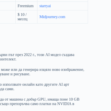
Freemium
starryai
$ 10 /
Midjourney.com
месец
ърви път през 2022 г., този AI модел създава
интелект.
о може или да генерира изцяло ново изображение,
уване и рисуване.
о използвате онлайн като другите AI арт
ода сами.
ужда от машина с добър GPU, имаща поне 10 GB
on, също препоръчва само платки на NVIDIA в