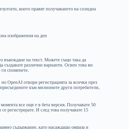
езултати, които правят получаването на солидна
иона изображения на ден
то въвеждане на текст. Можете също така да
да създавате различни варианти. Освен това ви
о ги споменете.
, но OpenAI отвори регистрацията за всички през
се присъедините към милионите други потребители,
 момента все още е в бета версия. Получавате 50
о се регистрирате. И след това получавате 15
змамно съдържание, като насаждащо омраза и