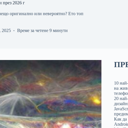
и през 2026 г
 нещо оригинално или невероятно? Ето топ
, 2025
Време за четене
9 минути
ПР
10 най
на жив
телефо
20 най
дизайн,
JavaSc
предим
Как да
Androi