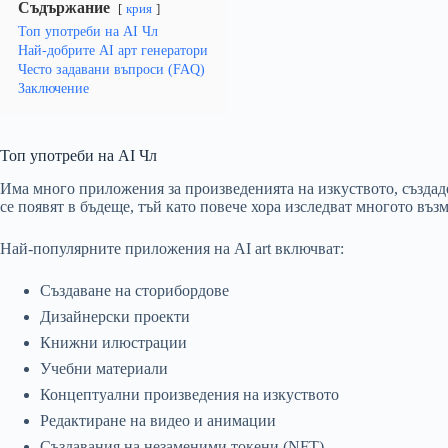
Съдържание
крия
Топ употреби на AI Чл
Най-добрите AI арт генератори
Често задавани въпроси (FAQ)
Заключение
Топ употреби на AI Чл
Има много приложения за произведенията на изкуството, създа
се появят в бъдеще, тъй като повече хора изследват многото въз
Най-популярните приложения на AI art включват:
Създаване на сторибордове
Дизайнерски проекти
Книжни илюстрации
Учебни материали
Концептуални произведения на изкуството
Редактиране на видео и анимации
Създавания на незаменими токени (NFT).