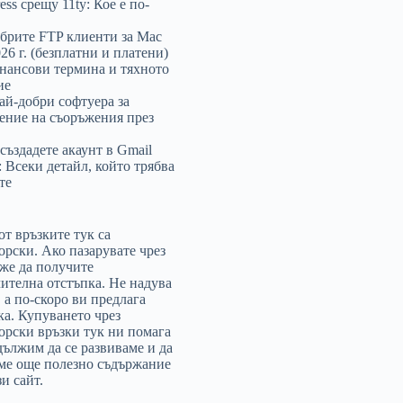
ss срещу 11ty: Кое е по-
брите FTP клиенти за Mac
26 г. (безплатни и платени)
нансови термина и тяхното
ие
най-добри софтуера за
ение на съоръжения през
 създадете акаунт в Gmail
Всеки детайл, който трябва
те
от връзките тук са
орски. Ако пазарувате чрез
оже да получите
ителна отстъпка. Не надува
, а по-скоро ви предлага
ка. Купуването чрез
орски връзки тук ни помага
дължим да се развиваме и да
ме още полезно съдържание
и сайт.