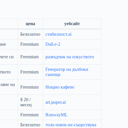
цена
уебсайт
Безплатно
стабилност.ai
ане
Freemium
Dall-e-2
чете си
Freemium
развъдчик на изкуството
Генератор на дълбоки
твото
Freemium
сънища
ляне на
Freemium
Нощно кафене
$ 20 /
art.jasper.ai
месец
Freemium
RunwayML
Безплатно
този-човек-не-съществува