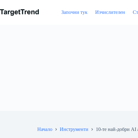
Напред
към
Започни тук
Изчислителен
Ст
съдържание
Начало
Инструменти
10-те най-добри AI 