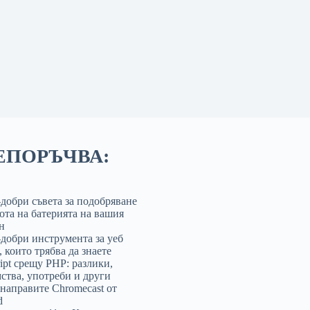
ЕПОРЪЧВА:
-добри съвета за подобряване
ота на батерията на вашия
н
-добри инструмента за уеб
 които трябва да знаете
ript срещу PHP: разлики,
ства, употреби и други
 направите Chromecast от
d