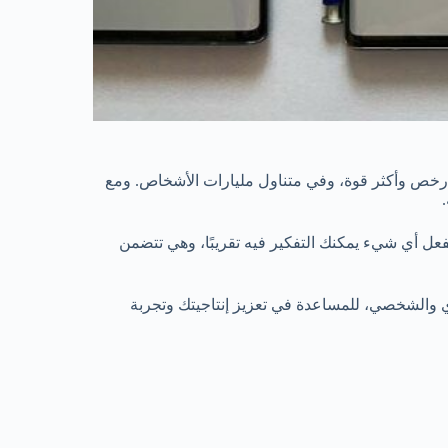
 أرخص وأكثر قوة، وفي متناول مليارات الأشخاص. ومع
Google على عدد كبير من تطبيقات Android التي ستفعل أي شيء يمكنك التفكير فيه تقريبًا، وهي تتضمن
ي والشخصي، للمساعدة في تعزيز إنتاجيتك وتجربة