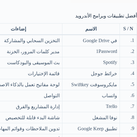
أفضل تطبيقات وبرامج الأندرويد
S / N
الاسم
إضاءات
1.
في Google Drive
التخزين السحابي والمشاركة
1Password
2.
مدير كلمات المرور، الخزنة
Spotify
3.
بث الموسيقى والبودكاست
4.
خرائط جوجل
قائمة الإختيارات
5.
مايكروسوفت Swiftkey
لوحة مفاتيح تعمل بالذكاء الا
6.
واتساب
التواصل
Trello
7.
إدارة المشاريع والفرق
8.
نوفا المشغل
شاشة البدء قابلة للتخصيص
9.
تطبيق Google Keep
تدوين الملاحظات وقوائم المها