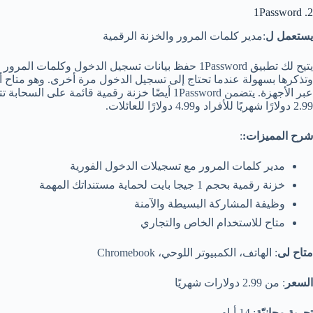
2. 1Password
يستعمل ل
:مدير كلمات المرور والخزنة الرقمية
يتيح لك تطبيق 1Password حفظ بيانات تسجيل الدخول وكل
وتذكرها بسهولة عندما تحتاج إلى تسجيل الدخول مرة أخرى. وهو متاح أ
عبر الأجهزة. يتضمن 1Password أيضًا خزنة رقمية قائ
2.99 دولارًا شهريًا للأفراد و4.99 دولارًا للعائلات.
شرح المميزات:
:
مدير كلمات المرور مع تسجيلات الدخول الفورية
خزنة رقمية بحجم 1 جيجا بايت لحماية مستنداتك المهمة
وظيفة المشاركة البسيطة والآمنة
متاح للاستخدام الخاص والتجاري
متاح لى
: الهاتف، الكمبيوتر اللوحي، Chromebook
السعر
: من 2.99 دولارات شهريًا
تجربة مجانيّة
: 14 أيام