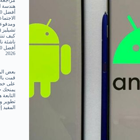
مراجعة ElevenLabs: هل يستحق الأم
هندسة ا
ومدفوعة
تشيليز (CHZ): هل يستحق الشراء
كيف تنت
ناشئة ن
2026
بعض الرو
قمت بال
على خصم
يمنحك خ
التابعة 
تطوير و
المفيد إ