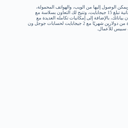
ن الوصول إليها من الويب، والهواتف المحمولة،
والأجهزة اللوحية، وأجهزة الكمبيوتر المكتبية. تأتي مع مساحة تخزين مجانية تبلغ 15 جيجابايت، وتتيح لك التعاون بسلاسة مع
بياناتك، بالإضافة إلى إمكانيات تكامله العديدة مع
أدوات وخدمات أخرى، مما يجعله أداة إنتاجية فائقة. تبدأ الباقات المميزة من دولارين شهريًا مع 2 جيجابايت لحسابات جوجل ون