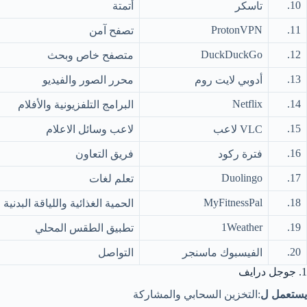
10.
تاسكر
أتمتة
ProtonVPN
11.
تصفح آمن
DuckDuckGo
12.
متصفح خاص وبحث
13.
أدوبي لايت روم
محرر الصور والفيديو
Netflix
14.
البرامج التلفزيونية والأفلام
15.
VLC لاعب
لاعب وسائل الاعلام
16.
فترة ركود
فريق التعاون
Duolingo
17.
تعلم لغات
MyFitnessPal
18.
الحمية الغذائية واللياقة البدنية
1Weather
19.
تطبيق الطقس المحلي
20.
الفيسبوك ماسنجر
التواصل
1. جوجل درايف
يستعمل ل
:التخزين السحابي والمشاركة