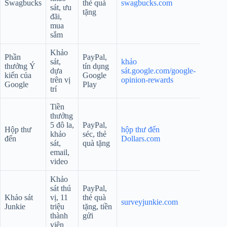
Swagbucks
thẻ quà
swagbucks.com
sát, ưu
tặng
đãi,
mua
sắm
Khảo
Phần
PayPal,
sát,
khảo
thưởng Ý
tín dụng
dựa
sát.google.com/google-
kiến ​​của
Google
trên vị
opinion-rewards
Google
Play
trí
Tiền
thưởng
5 đô la,
PayPal,
Hộp thư
hộp thư đến
khảo
séc, thẻ
đến
Dollars.com
sát,
quà tặng
email,
video
Khảo
sát thú
PayPal,
Khảo sát
vị, 11
thẻ quà
surveyjunkie.com
Junkie
triệu
tặng, tiền
thành
gửi
viên