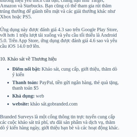
thương hiệu yêu thích của bạn, chẳng hạn như Target,
Amazon và Starbucks. Bạn cũng có thể tham gia rút thăm
trúng thưởng để giành tiền mặt và các giải thưởng khác như
Xbox hoặc PS5.
Ứng dụng này được đánh giá 4.3 sao trên Google Play Store,
với hơn 1 triệu lượt tải xuống và yêu cầu tối thiểu là Android
5.0. Trên App Store, ứng dụng được đánh giá 4.6 sao và yêu
cầu iOS 14.0 trở lên.
10. Khảo sát về Thương hiệu
Điểm nổi bật:
Khảo sát, cung cấp, giới thiệu, thăm dò
ý kiến
Thanh toán:
PayPal, tiền gửi ngân hàng, thẻ quà tặng,
thanh toán $5
Khả dụng:
web
website:
khảo sát.gobranded.com
Branded Surveys là một cổng thông tin trực tuyến cung cấp
các cuộc khảo sát trả phí, ưu đãi sản phẩm và dịch vụ, thăm
dò ý kiến ​​hàng ngày, giới thiệu bạn bè và các hoạt động khác.