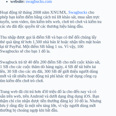
website:
swagbucks.com
Hoạt động từ tháng 2008 năm XNUMX,
Swagbucks
cho
phép bạn kiếm điểm bằng cách trả lời khảo sát, mua sắm trực
tuyến, xem video, tìm kiếm trên web, chơi trò chơi và kiểm tra
các ưu đãi độc quyền từ các thương hiệu hàng đầu.
Thu nhập được gọi là điểm SB và bạn có thể đổi chúng lấy
thẻ quà tặng từ hơn 1,500 nhà bán lẻ hoặc nhận tiền mặt hoàn
lại từ PayPal. Một điểm SB bằng 1 xu. Vì vậy, 100
Swagbucks sẽ cho bạn 1 đô la.
Swagbuck trả từ 40 đến 200 điểm SB cho mỗi cuộc khảo sát,
1 SB cho các cuộc thăm dò hàng ngày, 4 SB để tải biên lai
lên, 30 SB cho các ưu đãi, 300 SB để giới thiệu người dùng
mới và rất nhiều hoạt động trả phí khác từ sử dụng công cụ
tìm kiếm đến chơi trò chơi.
Trang web đã chi trả hơn 450 triệu đô la cho đến nay và có
sẵn trên web, trên Android và dưới dạng ứng dụng iOS. Bạn
thậm chí còn nhận được tiền thưởng đăng ký 10 đô la. Nhưng
lưu ý rằng đây là một nền tảng lớn, vì vậy người dùng mới
thường bị choáng ngợp khi bắt đầu.