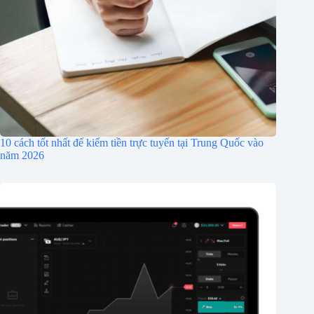
10 cách tốt nhất để kiếm tiền trực tuyến tại Trung Quốc vào
năm 2026