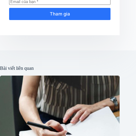
Tham gia
Bài viết liên quan