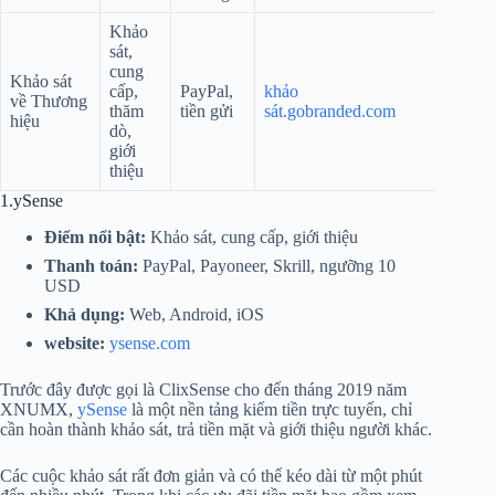
Khảo
sát,
cung
Khảo sát
cấp,
PayPal,
khảo
về Thương
thăm
tiền gửi
sát.gobranded.com
hiệu
dò,
giới
thiệu
1.ySense
Điểm nổi bật:
Khảo sát, cung cấp, giới thiệu
Thanh toán:
PayPal, Payoneer, Skrill, ngưỡng 10
USD
Khả dụng:
Web, Android, iOS
website:
ysense.com
Trước đây được gọi là ClixSense cho đến tháng 2019 năm
XNUMX,
ySense
là một nền tảng kiếm tiền trực tuyến, chỉ
cần hoàn thành khảo sát, trả tiền mặt và giới thiệu người khác.
Các cuộc khảo sát rất đơn giản và có thể kéo dài từ một phút