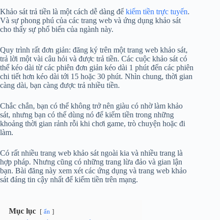
Khảo sát trả tiền là một cách dễ dàng để
kiếm tiền trực tuyến
.
Và sự phong phú của các trang web và ứng dụng khảo sát
cho thấy sự phổ biến của ngành này.
Quy trình rất đơn giản: đăng ký trên một trang web khảo sát,
trả lời một vài câu hỏi và được trả tiền. Các cuộc khảo sát có
thể kéo dài từ các phiên đơn giản kéo dài 1 phút đến các phiên
chi tiết hơn kéo dài tới 15 hoặc 30 phút. Nhìn chung, thời gian
càng dài, bạn càng được trả nhiều tiền.
Chắc chắn, bạn có thể không trở nên giàu có nhờ làm khảo
sát, nhưng bạn có thể dùng nó để kiếm tiền trong những
khoảng thời gian rảnh rỗi khi chơi game, trò chuyện hoặc đi
làm.
Có rất nhiều trang web khảo sát ngoài kia và nhiều trang là
hợp pháp. Nhưng cũng có những trang lừa đảo và gian lận
bạn. Bài đăng này xem xét các ứng dụng và trang web khảo
sát đáng tin cậy nhất để kiếm tiền trên mạng.
Mục lục
ẩn