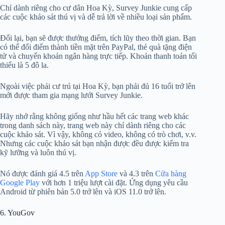
Chỉ dành riêng cho cư dân Hoa Kỳ, Survey Junkie cung cấp
các cuộc khảo sát thú vị và dễ trả lời về nhiều loại sản phẩm.
Đổi lại, bạn sẽ được thưởng điểm, tích lũy theo thời gian. Bạn
có thể đổi điểm thành tiền mặt trên PayPal, thẻ quà tặng điện
tử và chuyển khoản ngân hàng trực tiếp. Khoản thanh toán tối
thiểu là 5 đô la.
Ngoài việc phải cư trú tại Hoa Kỳ, bạn phải đủ 16 tuổi trở lên
mới được tham gia mạng lưới Survey Junkie.
Hãy nhớ rằng không giống như hầu hết các trang web khác
trong danh sách này, trang web này chỉ dành riêng cho các
cuộc khảo sát. Vì vậy, không có video, không có trò chơi, v.v.
Nhưng các cuộc khảo sát bạn nhận được đều được kiểm tra
kỹ lưỡng và luôn thú vị.
Nó được đánh giá 4.5 trên
App Store
và 4.3 trên
Cửa hàng
Google Play
với hơn 1 triệu lượt cài đặt. Ứng dụng yêu cầu
Android từ phiên bản 5.0 trở lên và iOS 11.0 trở lên.
6. YouGov