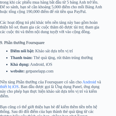
trong khi các phiếu mua hàng bắt đầu từ 5 bảng Anh trở lên.
Để so sánh, bạn sẽ cần khoảng 5,000 điểm cho mỗi Bảng Anh
hoặc tổng cộng 190,000 điểm để rút tiền qua PayPal.
Các hoạt động trả phí khác trên nền tảng này bao gồm hoàn
thiện hồ sơ, tham gia các cuộc thăm dò được tài trợ, tham gia
các cuộc thi và thêm nội dung tuyệt vời vào cộng đồng.
9. Phần thưởng Foursquare
Điểm nổi bật:
Khảo sát dựa trên vị trí
Thanh toán:
Thẻ quà tặng, rút ​​thăm trúng thưởng
Khả dụng:
Android, iOS
website:
getpanelapp.com
Nền tảng Phần thưởng của Foursquare có sẵn cho
Android
và
thiết bị iOS
. Ban đầu được gọi là Ứng dụng Panel, ứng dụng
này cho phép bạn thực hiện khảo sát dựa trên vị trí và kiếm
điểm.
Bạn cũng có thể giới thiệu bạn bè để kiếm thêm tiền trên hệ
thống. Sau đó đổi điểm của bạn thành thẻ quà tặng từ các