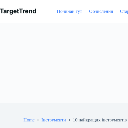
Перейти
до
Починай тут
Обчислення
Ста
вмісту
Home
Інструменти
10 найкращих інструментів 