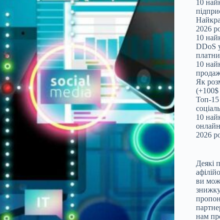
10 най
підпри
Найкра
2026 ро
10 най
DDoS у
платни
10 най
продаж
Як роз
(+100$
Топ-15
соціал
10 най
онлайн
2026 р
Деякі 
афілій
ви мож
знижку.
пропон
партне
нам пр