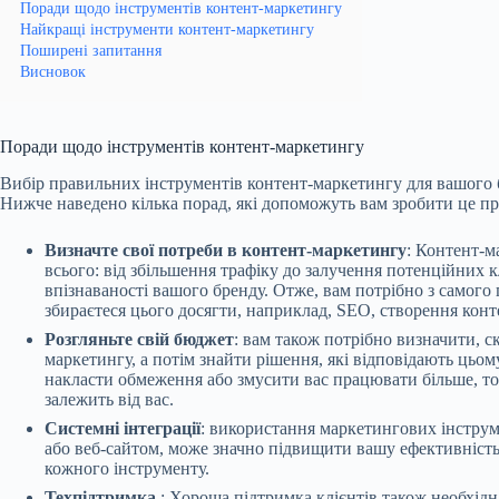
Поради щодо інструментів контент-маркетингу
Найкращі інструменти контент-маркетингу
Поширені запитання
Висновок
Поради щодо інструментів контент-маркетингу
Вибір правильних інструментів контент-маркетингу для вашого б
Нижче наведено кілька порад, які допоможуть вам зробити це п
Визначте свої потреби в контент-маркетингу
: Контент-м
всього: від збільшення трафіку до залучення потенційних к
впізнаваності вашого бренду. Отже, вам потрібно з самого 
збираєтеся цього досягти, наприклад, SEO, створення конте
Розгляньте свій бюджет
: вам також потрібно визначити, с
маркетингу, а потім знайти рішення, які відповідають цьо
накласти обмеження або змусити вас працювати більше, то
залежить від вас.
Системні інтеграції
: використання маркетингових інструм
або веб-сайтом, може значно підвищити вашу ефективність.
кожного інструменту.
Техпідтримка
: Хороша підтримка клієнтів також необхід