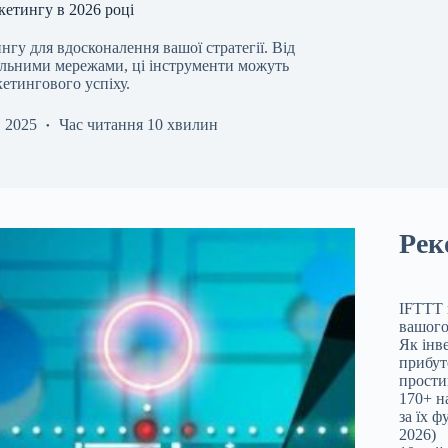
кетингу в 2026 році
гу для вдосконалення вашої стратегії. Від
іальними мережами, ці інструменти можуть
етингового успіху.
, 2025
Час читання
10 хвилин
Рек
IFTTT 
вашого
Як інв
прибут
прости
170+ н
за їх 
2026)