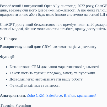
Розроблений і випущений OpenAI у листопаді 2022 року, ChatGP
днів, враховуючи його дивовижні можливості. А ще може галюц
працювати з нею або з будь-якою іншою системою на основі ШІ як
ChatGPT доступний безкоштовно та є преміум-план за 20 доларів
мовної моделі, більше можливостей чат-бота, кращу доступність і
2. Hubspot
Використовуваний для
: CRM і автоматизація маркетингу
Функції
:
Безкоштовна CRM для вашої маркетингової діяльності
Також містить функції продажу, вмісту та публікації
Дозволяє легко автоматизувати вашу роботу
Функції аналітики та звітності
Альтернативи
:
Zoho CRM
,
Salesforce
,
Brafton
,
крапельний
Тарифи
: Freemium