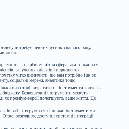
ізнесу потребує певних зусиль з вашого боку.
равильно.
аркетинг — це різноманітна сфера, яка торкається
лієнтів, залучення клієнтів і підвищення
початку чітко визначити, що вам потрібно і як ви
нту, соціальні мережі, аналітика тощо.
кільки ви готові витратити на інструменти контент-
му бюджету. Безкоштовні інструменти можуть
ді як преміум-версії полегшують ваше життя. Це
ентів, які інтегруються з іншими інструментами
 Отже, розгляньте доступні системні інтеграції
на, якщо у вас виникнуть проблеми з використанням