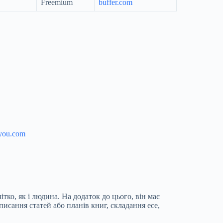
Freemium
buffer.com
you.com
тко, як і людина. На додаток до цього, він має
писання статей або планів книг, складання есе,