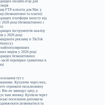
кращих онлайн-ігор для
ємців
щі FTP-клієнти для Mac у
ці (безкоштовні та платні)
кращих платформ захисту від
 2026 році (безкоштовних і
х)
кращих інструментів аналізу
ів у 2026 році
міщувати рекламу в TikTok
 бонусу)
 найпопулярніших
ьних мереж у 2026 році
кращих безкоштовних
-засіб перевірки граматики в
оці
посилання тут є
ованими. Купуючи через них,
ете отримати ексклюзивну
 Він не завищує ціну, а
ує вам знижку. Купівля через
рські посилання допомагає
одовжувати розвиватися та