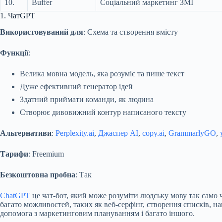
10.
Buffer
Соціальний маркетинг ЗМІ
1. ЧатGPT
Використовуваний для
: Схема та створення вмісту
Функції
:
Велика мовна модель, яка розуміє та пише текст
Дуже ефективний генератор ідей
Здатний приймати команди, як людина
Створює дивовижний контур написаного тексту
Альтернативи
:
Perplexity.ai
,
Джаспер AI
,
copy.ai
,
GrammarlyGO
,
Тарифи
: Freemium
Безкоштовна пробна
: Так
ChatGPT
це чат-бот, який може розуміти людську мову так само чі
багато можливостей, таких як веб-серфінг, створення списків, на
допомога з маркетинговим плануванням і багато іншого.