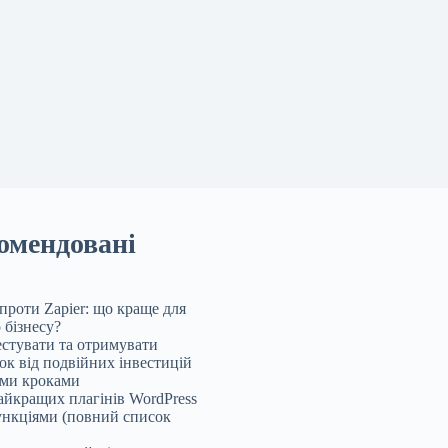
омендовані
проти Zapier: що краще для
 бізнесу?
естувати та отримувати
ок від подвійних інвестицій
ми кроками
айкращих плагінів WordPress
функціями (повний список