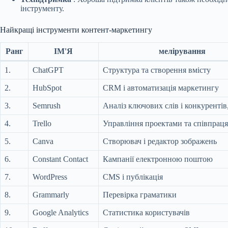
інструменту.
Найкращі інструменти контент-маркетингу
Ранг
ІМ'Я
мелірування
1.
ChatGPT
Структура та створення вмісту
2.
HubSpot
CRM і автоматизація маркетингу
3.
Semrush
Аналіз ключових слів і конкуренті
4.
Trello
Управління проектами та співпраця
5.
Canva
Створювач і редактор зображень
6.
Constant Contact
Кампанії електронною поштою
7.
WordPress
CMS і публікація
8.
Grammarly
Перевірка граматики
9.
Google Analytics
Статистика користувачів