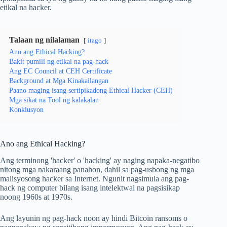
etikal na hacker.
Talaan ng nilalaman
itago
Ano ang Ethical Hacking?
Bakit pumili ng etikal na pag-hack
Ang EC Council at CEH Certificate
Background at Mga Kinakailangan
Paano maging isang sertipikadong Ethical Hacker (CEH)
Mga sikat na Tool ng kalakalan
Konklusyon
Ano ang Ethical Hacking?
Ang terminong 'hacker' o 'hacking' ay naging napaka-negatibo
nitong mga nakaraang panahon, dahil sa pag-usbong ng mga
malisyosong hacker sa Internet. Ngunit nagsimula ang pag-
hack ng computer bilang isang intelektwal na pagsisikap
noong 1960s at 1970s.
Ang layunin ng pag-hack noon ay hindi Bitcoin ransoms o