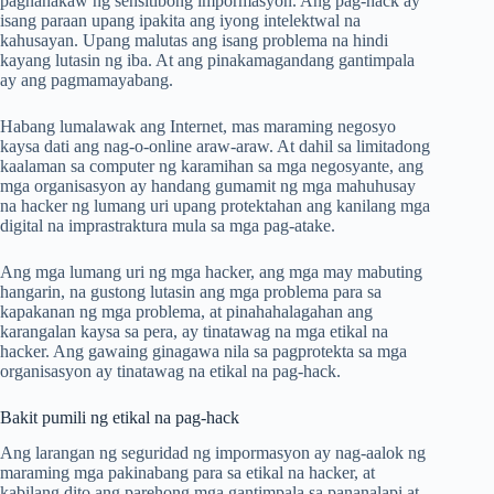
pagnanakaw ng sensitibong impormasyon. Ang pag-hack ay
isang paraan upang ipakita ang iyong intelektwal na
kahusayan. Upang malutas ang isang problema na hindi
kayang lutasin ng iba. At ang pinakamagandang gantimpala
ay ang pagmamayabang.
Habang lumalawak ang Internet, mas maraming negosyo
kaysa dati ang nag-o-online araw-araw. At dahil sa limitadong
kaalaman sa computer ng karamihan sa mga negosyante, ang
mga organisasyon ay handang gumamit ng mga mahuhusay
na hacker ng lumang uri upang protektahan ang kanilang mga
digital na imprastraktura mula sa mga pag-atake.
Ang mga lumang uri ng mga hacker, ang mga may mabuting
hangarin, na gustong lutasin ang mga problema para sa
kapakanan ng mga problema, at pinahahalagahan ang
karangalan kaysa sa pera, ay tinatawag na mga etikal na
hacker. Ang gawaing ginagawa nila sa pagprotekta sa mga
organisasyon ay tinatawag na etikal na pag-hack.
Bakit pumili ng etikal na pag-hack
Ang larangan ng seguridad ng impormasyon ay nag-aalok ng
maraming mga pakinabang para sa etikal na hacker, at
kabilang dito ang parehong mga gantimpala sa pananalapi at