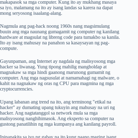
makapasok sa mga computer. Kung ito ay mukhang masaya
sa iyo, malamang na ito ay isang landas sa karera na dapat
mong seryosong isaalang-alang.
Nagmula ang pag-hack noong 1960s nang magsimulang
buuin ang mga naunang gumagamit ng computer ng kanilang
hardware at magsulat ng libreng code para tumakbo sa kanila.
Ito ay isang mahusay na panahon sa kasaysayan ng pag-
compute.
Gayunpaman, ang Internet ay nagdala ng malisyosong mga
hacker sa liwanag. Yung tipong mahilig mangholdap at
magnakaw sa mga hindi gaanong marunong gumamit ng
computer. Ang mga nagsusulat at namamahagi ng malware, o
kahit na nagnakaw ng oras ng CPU para magmina ng mga
cryptocurrencies.
Upang labanan ang trend na ito, ang terminong "etikal na
hacker" ay dumating upang tukuyin ang mahusay na uri ng
hacker. Ang nagtatanggol sa network mula sa mga
malisyosong nanghihimasok. Ang eksperto sa computer na
gustong panatilihin ng mga kumpanya ang kanilang payroll.
Ipinapakita sa iyo ng gabay na ito kung paano maging isang