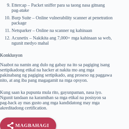
Ettercap – Packet sniffer para sa taong nasa gitnang
pag-atake
Burp Suite – Online vulnerability scanner at penetration
package
Netsparker – Online na scanner ng kahinaan
Acunetix – Nakikita ang 7,000+ mga kahinaan sa web,
ngunit medyo mahal
Konklusyon
Naabot na namin ang dulo ng gabay na ito sa pagiging isang
sertipikadong etikal na hacker at nakita mo ang mga
pakinabang ng pagiging sertipikado, ang proseso ng paggawa
nito, at ang iba pang magagamit na mga opsyon.
Kung saan ka pupunta mula rito, gayunpaman, nasa iyo.
Ngunit tandaan na karamihan sa mga etikal na posisyon sa
pag-hack ay mas gusto ang mga kandidatong may mga
akreditadong certification.
MAGBAHAGI