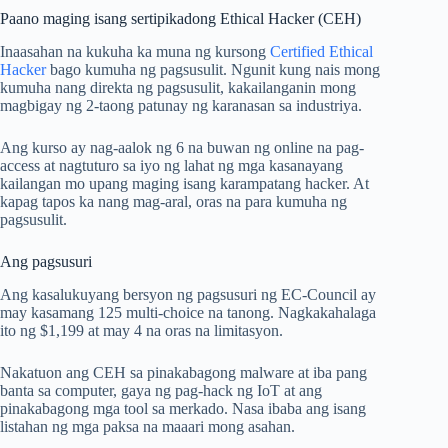
Paano maging isang sertipikadong Ethical Hacker (CEH)
Inaasahan na kukuha ka muna ng kursong
Certified Ethical
Hacker
bago kumuha ng pagsusulit. Ngunit kung nais mong
kumuha nang direkta ng pagsusulit, kakailanganin mong
magbigay ng 2-taong patunay ng karanasan sa industriya.
Ang kurso ay nag-aalok ng 6 na buwan ng online na pag-
access at nagtuturo sa iyo ng lahat ng mga kasanayang
kailangan mo upang maging isang karampatang hacker. At
kapag tapos ka nang mag-aral, oras na para kumuha ng
pagsusulit.
Ang pagsusuri
Ang kasalukuyang bersyon ng pagsusuri ng EC-Council ay
may kasamang 125 multi-choice na tanong. Nagkakahalaga
ito ng $1,199 at may 4 na oras na limitasyon.
Nakatuon ang CEH sa pinakabagong malware at iba pang
banta sa computer, gaya ng pag-hack ng IoT at ang
pinakabagong mga tool sa merkado. Nasa ibaba ang isang
listahan ng mga paksa na maaari mong asahan.