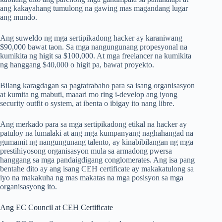
ang kakayahang tumulong na gawing mas magandang lugar
ang mundo.
Ang suweldo ng mga sertipikadong hacker ay karaniwang
$90,000 bawat taon. Sa mga nangungunang propesyonal na
kumikita ng higit sa $100,000. At mga freelancer na kumikita
ng hanggang $40,000 o higit pa, bawat proyekto.
Bilang karagdagan sa pagtatrabaho para sa isang organisasyon
at kumita ng mabuti, maaari mo ring i-develop ang iyong
security outfit o system, at ibenta o ibigay ito nang libre.
Ang merkado para sa mga sertipikadong etikal na hacker ay
patuloy na lumalaki at ang mga kumpanyang naghahangad na
gumamit ng nangungunang talento, ay kinabibilangan ng mga
prestihiyosong organisasyon mula sa armadong pwersa
hanggang sa mga pandaigdigang conglomerates. Ang isa pang
bentahe dito ay ang isang CEH certificate ay makakatulong sa
iyo na makakuha ng mas makatas na mga posisyon sa mga
organisasyong ito.
Ang EC Council at CEH Certificate