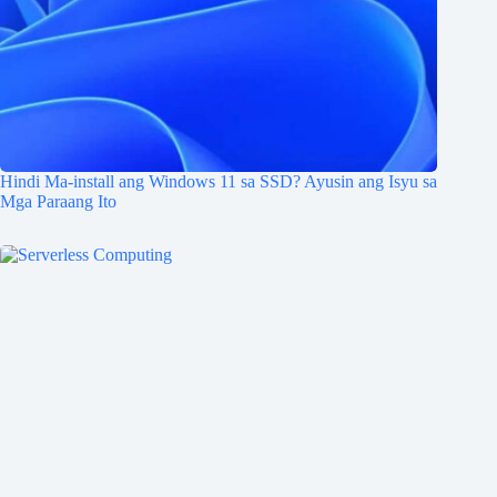
Hindi Ma-install ang Windows 11 sa SSD? Ayusin ang Isyu sa
Mga Paraang Ito