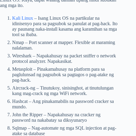
ang mga ito.
Kali Linux
– Isang Linux OS na partikular na
idinisenyo para sa pagsubok sa panulat at pag-hack. Ito
ay paunang naka-install kasama ang karamihan sa mga
tool sa ibaba.
Nmap – Port scanner at mapper. Flexible at maraming
nalalaman.
Wireshark – Napakahusay na packet sniffer o network
protocol analyzer. Napakasikat.
Metasploit – Pinakamahusay na platform para sa
paglulunsad ng pagsubok sa pagtagos o pag-atake ng
pag-hack.
Aircrack-ng – Tinutukoy, sinisinghot, at tinutulungan
kang mag-crack ng mga WiFi network.
Hashcat – Ang pinakamabilis na password cracker sa
mundo.
John the Ripper – Napakahusay na cracker ng
password na nakabatay sa diksyunaryo
Sqlmap – Nag-automate ng mga SQL injection at pag-
atake sa database