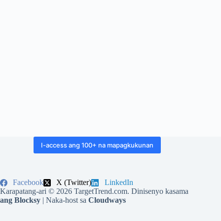
I-access ang 100+ na mapagkukunan
Facebook
X (Twitter)
LinkedIn
Karapatang-ari © 2026 TargetTrend.com. Dinisenyo kasama
ang Blocksy
| Naka-host sa
Cloudways