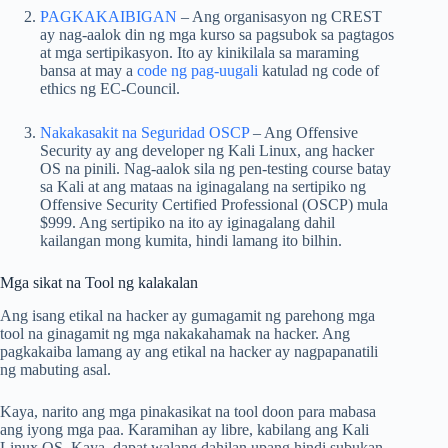
PAGKAKAIBIGAN
– Ang organisasyon ng CREST
ay nag-aalok din ng mga kurso sa pagsubok sa pagtagos
at mga sertipikasyon. Ito ay kinikilala sa maraming
bansa at may a
code ng pag-uugali
katulad ng code of
ethics ng EC-Council.
Nakakasakit na Seguridad OSCP
– Ang Offensive
Security ay ang developer ng Kali Linux, ang hacker
OS na pinili. Nag-aalok sila ng pen-testing course batay
sa Kali at ang mataas na iginagalang na sertipiko ng
Offensive Security Certified Professional (OSCP) mula
$999. Ang sertipiko na ito ay iginagalang dahil
kailangan mong kumita, hindi lamang ito bilhin.
Mga sikat na Tool ng kalakalan
Ang isang etikal na hacker ay gumagamit ng parehong mga
tool na ginagamit ng mga nakakahamak na hacker. Ang
pagkakaiba lamang ay ang etikal na hacker ay nagpapanatili
ng mabuting asal.
Kaya, narito ang mga pinakasikat na tool doon para mabasa
ang iyong mga paa. Karamihan ay libre, kabilang ang Kali
Linux OS. Kaya, dapat walang dahilan upang hindi subukan