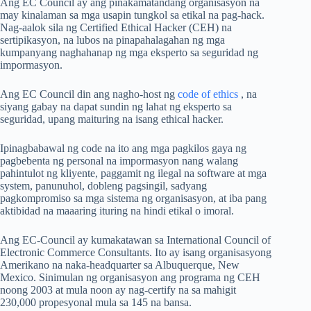
Ang EC Council ay ang pinakamatandang organisasyon na
may kinalaman sa mga usapin tungkol sa etikal na pag-hack.
Nag-aalok sila ng Certified Ethical Hacker (CEH) na
sertipikasyon, na lubos na pinapahalagahan ng mga
kumpanyang naghahanap ng mga eksperto sa seguridad ng
impormasyon.
Ang EC Council din ang nagho-host ng
code of ethics
, na
siyang gabay na dapat sundin ng lahat ng eksperto sa
seguridad, upang maituring na isang ethical hacker.
Ipinagbabawal ng code na ito ang mga pagkilos gaya ng
pagbebenta ng personal na impormasyon nang walang
pahintulot ng kliyente, paggamit ng ilegal na software at mga
system, panunuhol, dobleng pagsingil, sadyang
pagkompromiso sa mga sistema ng organisasyon, at iba pang
aktibidad na maaaring ituring na hindi etikal o imoral.
Ang EC-Council ay kumakatawan sa International Council of
Electronic Commerce Consultants. Ito ay isang organisasyong
Amerikano na naka-headquarter sa Albuquerque, New
Mexico. Sinimulan ng organisasyon ang programa ng CEH
noong 2003 at mula noon ay nag-certify na sa mahigit
230,000 propesyonal mula sa 145 na bansa.