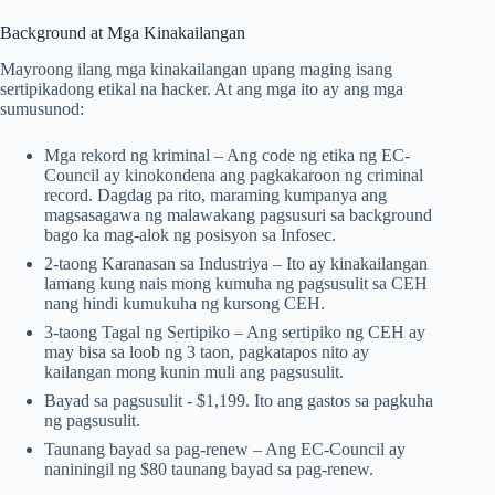
Background at Mga Kinakailangan
Mayroong ilang mga kinakailangan upang maging isang
sertipikadong etikal na hacker. At ang mga ito ay ang mga
sumusunod:
Mga rekord ng kriminal – Ang code ng etika ng EC-
Council ay kinokondena ang pagkakaroon ng criminal
record. Dagdag pa rito, maraming kumpanya ang
magsasagawa ng malawakang pagsusuri sa background
bago ka mag-alok ng posisyon sa Infosec.
2-taong Karanasan sa Industriya – Ito ay kinakailangan
lamang kung nais mong kumuha ng pagsusulit sa CEH
nang hindi kumukuha ng kursong CEH.
3-taong Tagal ng Sertipiko – Ang sertipiko ng CEH ay
may bisa sa loob ng 3 taon, pagkatapos nito ay
kailangan mong kunin muli ang pagsusulit.
Bayad sa pagsusulit - $1,199. Ito ang gastos sa pagkuha
ng pagsusulit.
Taunang bayad sa pag-renew – Ang EC-Council ay
naniningil ng $80 taunang bayad sa pag-renew.