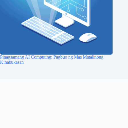
Pinagsamang AI Computing: Pagbuo ng Mas Matalinong
Kinabukasan