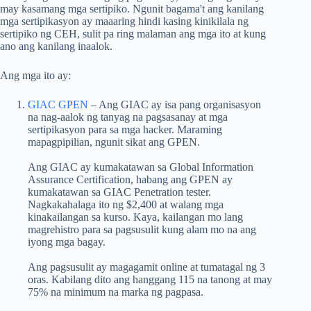
may kasamang mga sertipiko. Ngunit bagama't ang kanilang
mga sertipikasyon ay maaaring hindi kasing kinikilala ng
sertipiko ng CEH, sulit pa ring malaman ang mga ito at kung
ano ang kanilang inaalok.
Ang mga ito ay:
GIAC GPEN
– Ang GIAC ay isa pang organisasyon
na nag-aalok ng tanyag na pagsasanay at mga
sertipikasyon para sa mga hacker. Maraming
mapagpipilian, ngunit sikat ang GPEN.
Ang GIAC ay kumakatawan sa Global Information
Assurance Certification, habang ang GPEN ay
kumakatawan sa GIAC Penetration tester.
Nagkakahalaga ito ng $2,400 at walang mga
kinakailangan sa kurso. Kaya, kailangan mo lang
magrehistro para sa pagsusulit kung alam mo na ang
iyong mga bagay.
Ang pagsusulit ay magagamit online at tumatagal ng 3
oras. Kabilang dito ang hanggang 115 na tanong at may
75% na minimum na marka ng pagpasa.