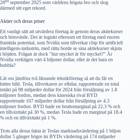
th
28
september 2025 som världens högsta bro och slog
därmed sitt eget rekord.
Aktier och deras priser
Ett vanligt sätt att utvärdera företag är genom deras aktiekurser
och börsvärde. Det är logiskt eftersom ett företag med enorm
framtida potential, som Nvidia som tillverkar chip för artificiell
intelligens-industrin, med rätta borde se sina aktiekurser skjuta
i höjden. Frågan är dock "hur mycket är för mycket?" Är
Nvidia verkligen värt 4 biljoner dollar, eller är det bara en
bubbla?
Låt oss jämföra två liknande teknikföretag så att du får en
bättre bild. Tesla, tillverkaren av elbilar, rapporterade en total
intäkt på 98 miljarder dollar för 2024 från försäljning av 1.8
miljoner fordon, medan dess kinesiska rival BYD
rapporterade 107 miljarder dollar från försäljning av 4.3
miljoner fordon. BYD hade en bruttomarginal på 22.3 % och
en tillväxttakt på 30 %, medan Tesla hade en marginal på 18.4
% och en tillväxttakt på 1 %.
Trots alla dessa fakta är Teslas marknadsvärdering på 1 biljon
dollar 5 gånger högre än BYDs värdering på 174 miljarder