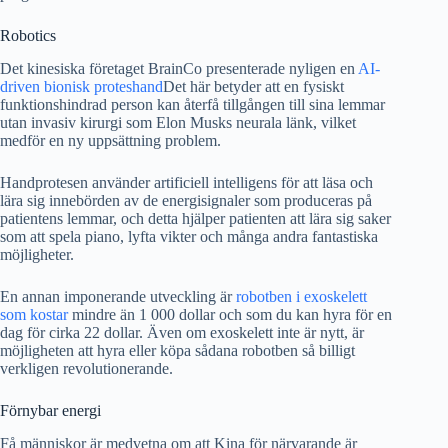
Robotics
Det kinesiska företaget BrainCo presenterade nyligen en
AI-
driven bionisk proteshand
Det här betyder att en fysiskt
funktionshindrad person kan återfå tillgången till sina lemmar
utan invasiv kirurgi som Elon Musks neurala länk, vilket
medför en ny uppsättning problem.
Handprotesen använder artificiell intelligens för att läsa och
lära sig innebörden av de energisignaler som produceras på
patientens lemmar, och detta hjälper patienten att lära sig saker
som att spela piano, lyfta vikter och många andra fantastiska
möjligheter.
En annan imponerande utveckling är
robotben i exoskelett
som kostar
mindre än 1 000 dollar och som du kan hyra för en
dag för cirka 22 dollar. Även om exoskelett inte är nytt, är
möjligheten att hyra eller köpa sådana robotben så billigt
verkligen revolutionerande.
Förnybar energi
Få människor är medvetna om att Kina för närvarande är