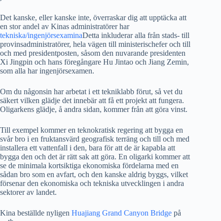
Det kanske, eller kanske inte, överraskar dig att upptäcka att
en stor andel av Kinas administratörer har
tekniska/ingenjörsexamina
Detta inkluderar alla från stads- till
provinsadministratörer, hela vägen till ministerischefer och till
och med presidentposten, såsom den nuvarande presidenten
Xi Jingpin och hans föregångare Hu Jintao och Jiang Zemin,
som alla har ingenjörsexamen.
Om du någonsin har arbetat i ett tekniklabb förut, så vet du
säkert vilken glädje det innebär att få ett projekt att fungera.
Oligarkens glädje, å andra sidan, kommer från att göra vinst.
Till exempel kommer en teknokratisk regering att bygga en
svår bro i en fruktansvärd geografisk terräng och till och med
installera ett vattenfall i den, bara för att de är kapabla att
bygga den och det är rätt sak att göra. En oligarki kommer att
se de minimala kortsiktiga ekonomiska fördelarna med en
sådan bro som en avfart, och den kanske aldrig byggs, vilket
försenar den ekonomiska och tekniska utvecklingen i andra
sektorer av landet.
Kina beställde nyligen
Huajiang Grand Canyon Bridge
på