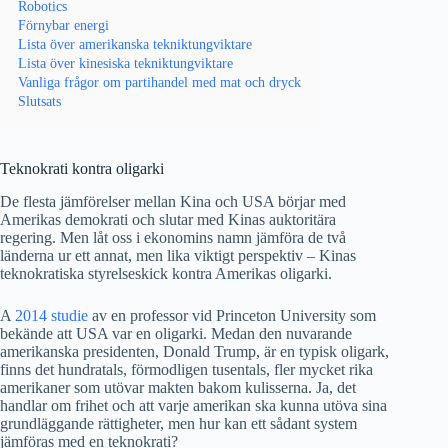
Robotics
Förnybar energi
Lista över amerikanska tekniktungviktare
Lista över kinesiska tekniktungviktare
Vanliga frågor om partihandel med mat och dryck
Slutsats
Teknokrati kontra oligarki
De flesta jämförelser mellan Kina och USA börjar med
Amerikas demokrati och slutar med Kinas auktoritära
regering. Men låt oss i ekonomins namn jämföra de två
länderna ur ett annat, men lika viktigt perspektiv – Kinas
teknokratiska styrelseskick kontra Amerikas oligarki.
A
2014 studie
av en professor vid Princeton University som
bekände att USA var en oligarki. Medan den nuvarande
amerikanska presidenten, Donald Trump, är en typisk oligark,
finns det hundratals, förmodligen tusentals, fler mycket rika
amerikaner som utövar makten bakom kulisserna. Ja, det
handlar om frihet och att varje amerikan ska kunna utöva sina
grundläggande rättigheter, men hur kan ett sådant system
jämföras med en teknokrati?