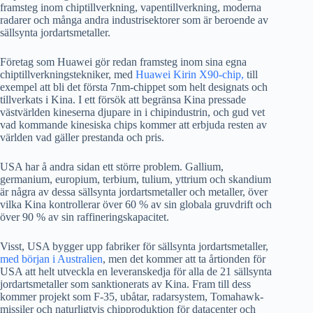
framsteg inom chiptillverkning, vapentillverkning, moderna
radarer och många andra industrisektorer som är beroende av
sällsynta jordartsmetaller.
Företag som Huawei gör redan framsteg inom sina egna
chiptillverkningstekniker, med
Huawei Kirin X90-chip,
till
exempel att bli det första 7nm-chippet som helt designats och
tillverkats i Kina. I ett försök att begränsa Kina pressade
västvärlden kineserna djupare in i chipindustrin, och gud vet
vad kommande kinesiska chips kommer att erbjuda resten av
världen vad gäller prestanda och pris.
USA har å andra sidan ett större problem. Gallium,
germanium, europium, terbium, tulium, yttrium och skandium
är några av dessa sällsynta jordartsmetaller och metaller, över
vilka Kina kontrollerar över 60 % av sin globala gruvdrift och
över 90 % av sin raffineringskapacitet.
Visst, USA bygger upp fabriker för sällsynta jordartsmetaller,
med början i Australien
, men det kommer att ta årtionden för
USA att helt utveckla en leveranskedja för alla de 21 sällsynta
jordartsmetaller som sanktionerats av Kina. Fram till dess
kommer projekt som F-35, ubåtar, radarsystem, Tomahawk-
missiler och naturligtvis chipproduktion för datacenter och