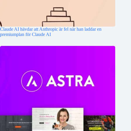
Claude AI hävdar att Anthropic är fel när han laddar en
premiumplan för Claude AI