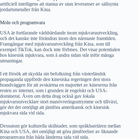
artificiell intelligens att stanna av utan leveranser av sällsynta
jordartsmetaller från Kina.
Moln och programvara
USA är fortfarande världsledande inom mjukvaruutveckling,
och det kanske inte förändras inom den närmaste framtiden.
Framgångar med mjukvaruutveckling från Kina, som till
exempel TikTok, kan dock inte förbises. Det visar potentialen
hos kinesisk mjukvara, som å andra sidan står inför många
utmaningar.
I ett försök att skydda sin befolkning från västerländsk
propaganda uppförde den kinesiska regeringen den stora
brandväggen för att avskärma en majoritet av kineserna från
resten av internet, som i grunden är engelskt och USA-
dominerat. Även om detta drag också gav lokala
mjukvaruutvecklare stort manövreringsutrymme och tillväxt,
gör det det omöjligt att jämföra amerikansk och kinesisk
mjukvara sida vid sida.
Dessutom gör kulturella skillnader, som språkbarriären mellan
Kina och USA, det omöjligt att göra jämförelser av liknande
programvara från båda länderna sida vid sida.