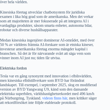
över hela världen.
Kinesiska företag utvecklar chatbotsystem för juridiska
examen i lika hög grad som de amerikanska. Men det verkar
som att majoriteten är mer fokuserade på att integrera AI i
vardagliga produkter, såsom smarta enheter, autonoma bilar,
robotar och diverse hushållsapparater.
Medan kinesiska ingenjörer dominerar AI-området, med över
50 % av världens främsta AI-forskare som är etniska kineser,
investerar amerikanska företag enorma mängder kapital i
branschen. Så det är för närvarande svårt att säga vem som
vinner inom AI just nu; tiden får utvisa.
Elektriska fordon
Tesla var en gång synonymt med innovation i elbilsvärlden,
men kinesiska elbilstillverkare som BYD har förändrat
landskapet. Till exempel, i september 2025, slog en modifierad
version av BYD Yangwang U9, känd som den dansande
elektriska superbilen, världshastighetsrekordet med 496 km/h
på Nürburgring, Tyskland.
videon finns här,
men kritiker säger
att rekordförsöket inte följde etablerade protokoll.