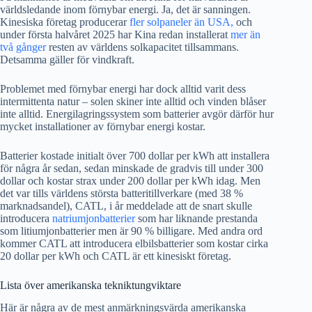
världsledande inom förnybar energi. Ja, det är sanningen.
Kinesiska företag producerar
fler solpaneler än USA,
och
under första halvåret 2025 har Kina redan installerat
mer än
två gånger
resten av världens solkapacitet tillsammans.
Detsamma gäller för vindkraft.
Problemet med förnybar energi har dock alltid varit dess
intermittenta natur – solen skiner inte alltid och vinden blåser
inte alltid. Energilagringssystem som batterier avgör därför hur
mycket installationer av förnybar energi kostar.
Batterier kostade initialt över 700 dollar per kWh att installera
för några år sedan, sedan minskade de gradvis till under 300
dollar och kostar strax under 200 dollar per kWh idag. Men
det var tills världens största batteritillverkare (med 38 %
marknadsandel), CATL, i år meddelade att de snart skulle
introducera
natriumjonbatterier
som har liknande prestanda
som litiumjonbatterier men är 90 % billigare. Med andra ord
kommer CATL att introducera elbilsbatterier som kostar cirka
20 dollar per kWh och CATL är ett kinesiskt företag.
Lista över amerikanska tekniktungviktare
Här är några av de mest anmärkningsvärda amerikanska