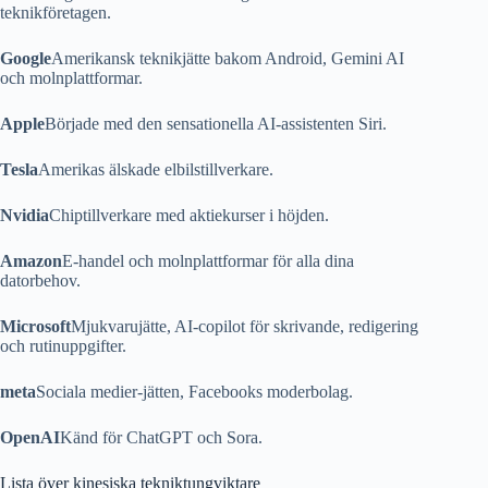
teknikföretagen.
Google
Amerikansk teknikjätte bakom Android, Gemini AI
och molnplattformar.
Apple
Började med den sensationella AI-assistenten Siri.
Tesla
Amerikas älskade elbilstillverkare.
Nvidia
Chiptillverkare med aktiekurser i höjden.
Amazon
E-handel och molnplattformar för alla dina
datorbehov.
Microsoft
Mjukvarujätte, AI-copilot för skrivande, redigering
och rutinuppgifter.
meta
Sociala medier-jätten, Facebooks moderbolag.
OpenAI
Känd för ChatGPT och Sora.
Lista över kinesiska tekniktungviktare