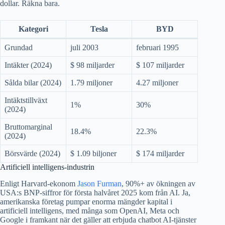
dollar. Räkna bara.
Kategori
Tesla
BYD
Grundad
juli 2003
februari 1995
Intäkter (2024)
$ 98 miljarder
$ 107 miljarder
Sålda bilar (2024)
1.79 miljoner
4.27 miljoner
Intäktstillväxt
1%
30%
(2024)
Bruttomarginal
18.4%
22.3%
(2024)
Börsvärde (2024)
$ 1.09 biljoner
$ 174 miljarder
Artificiell intelligens-industrin
Enligt Harvard-ekonom
Jason Furman
, 90%+ av ökningen av
USA:s BNP-siffror för första halvåret 2025 kom från AI. Ja,
amerikanska företag pumpar enorma mängder kapital i
artificiell intelligens, med många som OpenAI, Meta och
Google i framkant när det gäller att erbjuda chatbot AI-tjänster