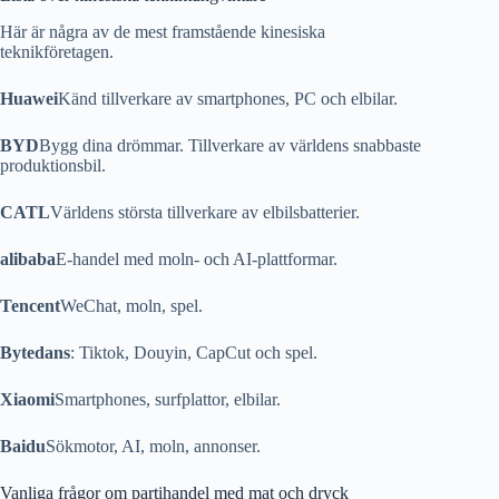
Här är några av de mest framstående kinesiska
teknikföretagen.
Huawei
Känd tillverkare av smartphones, PC och elbilar.
BYD
Bygg dina drömmar. Tillverkare av världens snabbaste
produktionsbil.
CATL
Världens största tillverkare av elbilsbatterier.
alibaba
E-handel med moln- och AI-plattformar.
Tencent
WeChat, moln, spel.
Bytedans
: Tiktok, Douyin, CapCut och spel.
Xiaomi
Smartphones, surfplattor, elbilar.
Baidu
Sökmotor, AI, moln, annonser.
Vanliga frågor om partihandel med mat och dryck