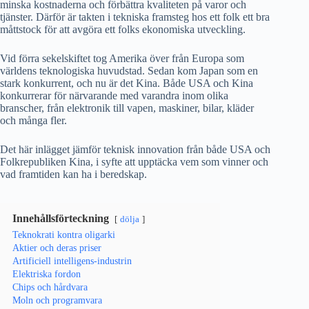
minska kostnaderna och förbättra kvaliteten på varor och
tjänster. Därför är takten i tekniska framsteg hos ett folk ett bra
måttstock för att avgöra ett folks ekonomiska utveckling.
Vid förra sekelskiftet tog Amerika över från Europa som
världens teknologiska huvudstad. Sedan kom Japan som en
stark konkurrent, och nu är det Kina. Både USA och Kina
konkurrerar för närvarande med varandra inom olika
branscher, från elektronik till vapen, maskiner, bilar, kläder
och många fler.
Det här inlägget jämför teknisk innovation från både USA och
Folkrepubliken Kina, i syfte att upptäcka vem som vinner och
vad framtiden kan ha i beredskap.
Innehållsförteckning
dölja
Teknokrati kontra oligarki
Aktier och deras priser
Artificiell intelligens-industrin
Elektriska fordon
Chips och hårdvara
Moln och programvara