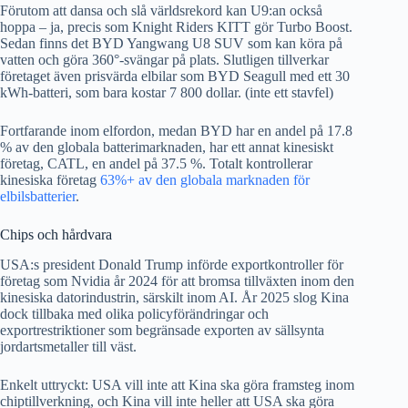
Förutom att dansa och slå världsrekord kan U9:an också
hoppa – ja, precis som Knight Riders KITT gör Turbo Boost.
Sedan finns det BYD Yangwang U8 SUV som kan köra på
vatten och göra 360°-svängar på plats. Slutligen tillverkar
företaget även prisvärda elbilar som BYD Seagull med ett 30
kWh-batteri, som bara kostar 7 800 dollar. (inte ett stavfel)
Fortfarande inom elfordon, medan BYD har en andel på 17.8
% av den globala batterimarknaden, har ett annat kinesiskt
företag, CATL, en andel på 37.5 %. Totalt kontrollerar
kinesiska företag
63%+ av den globala marknaden för
elbilsbatterier
.
Chips och hårdvara
USA:s president Donald Trump införde exportkontroller för
företag som Nvidia år 2024 för att bromsa tillväxten inom den
kinesiska datorindustrin, särskilt inom AI. År 2025 slog Kina
dock tillbaka med olika policyförändringar och
exportrestriktioner som begränsade exporten av sällsynta
jordartsmetaller till väst.
Enkelt uttryckt: USA vill inte att Kina ska göra framsteg inom
chiptillverkning, och Kina vill inte heller att USA ska göra