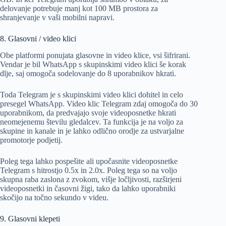
delovanje potrebuje manj kot 100 MB prostora za
shranjevanje v vaši mobilni napravi.
8. Glasovni / video klici
Obe platformi ponujata glasovne in video klice, vsi šifrirani.
Vendar je bil WhatsApp s skupinskimi video klici še korak
dlje, saj omogoča sodelovanje do 8 uporabnikov hkrati.
Toda Telegram je s skupinskimi video klici dohitel in celo
presegel WhatsApp. Video klic Telegram zdaj omogoča do 30
uporabnikom, da predvajajo svoje videoposnetke hkrati
neomejenemu številu gledalcev. Ta funkcija je na voljo za
skupine in kanale in je lahko odlično orodje za ustvarjalne
promotorje podjetij.
Poleg tega lahko pospešite ali upočasnite videoposnetke
Telegram s hitrostjo 0.5x in 2.0x. Poleg tega so na voljo
skupna raba zaslona z zvokom, višje ločljivosti, razširjeni
videoposnetki in časovni žigi, tako da lahko uporabniki
skočijo na točno sekundo v videu.
9. Glasovni klepeti