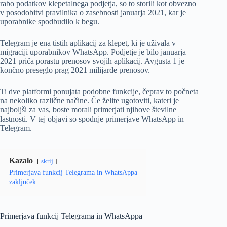
rabo podatkov klepetalnega podjetja, so to storili kot obvezno
v posodobitvi pravilnika o zasebnosti januarja 2021, kar je
uporabnike spodbudilo k begu.
Telegram je ena tistih aplikacij za klepet, ki je uživala v
migraciji uporabnikov WhatsApp. Podjetje je bilo januarja
2021 priča porastu prenosov svojih aplikacij. Avgusta 1 je
končno preseglo prag 2021 milijarde prenosov.
Ti dve platformi ponujata podobne funkcije, čeprav to počneta
na nekoliko različne načine. Če želite ugotoviti, kateri je
najboljši za vas, boste morali primerjati njihove številne
lastnosti. V tej objavi so spodnje primerjave WhatsApp in
Telegram.
Kazalo
skrij
Primerjava funkcij Telegrama in WhatsAppa
zaključek
Primerjava funkcij Telegrama in WhatsAppa