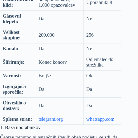
Uporabniki 8
klici:
1,000 opazovalcev
Glasovni
Da
Ne
klepeti:
Velikost
200,000
256
skupine:
Kanali:
Da
Ne
Odjemalec do
Šifriranje:
Konec koncev
strežnika
Varnost:
Boljše
Ok
Izginjajoča
Da
Da
sporočila:
Obvestilo o
Da
Da
dostavi:
Spletna stran:
telegram.org
whatsapp.com
1. Baza uporabnikov
Čeprav trenutno ni natančnih številk obeh podjetij, se zdi, da