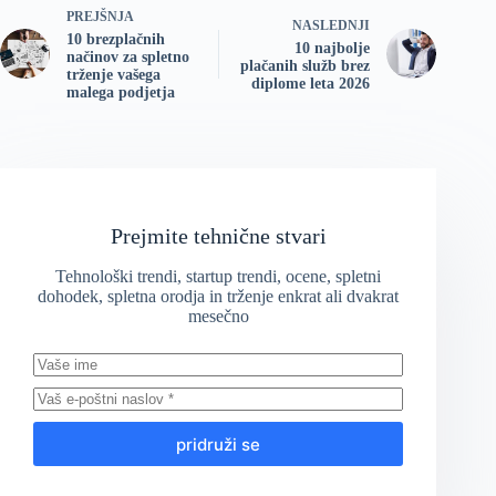
PREJŠNJA
NASLEDNJI
10 brezplačnih
10 najbolje
načinov za spletno
plačanih služb brez
trženje vašega
diplome leta 2026
malega podjetja
Prejmite tehnične stvari
Tehnološki trendi, startup trendi, ocene, spletni
dohodek, spletna orodja in trženje enkrat ali dvakrat
mesečno
pridruži se