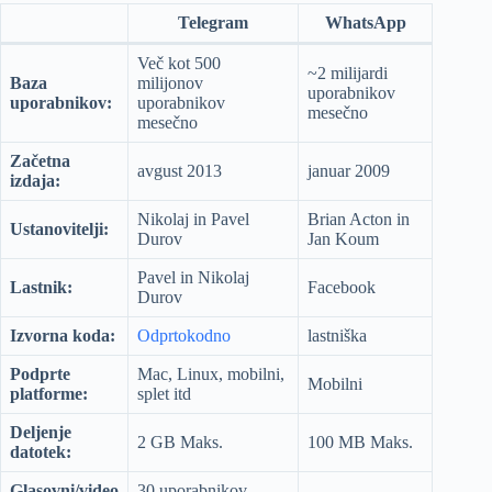
Telegram
WhatsApp
Več kot 500
~2 milijardi
Baza
milijonov
uporabnikov
uporabnikov:
uporabnikov
mesečno
mesečno
Začetna
avgust 2013
januar 2009
izdaja:
Nikolaj in Pavel
Brian Acton in
Ustanovitelji:
Durov
Jan Koum
Pavel in Nikolaj
Lastnik:
Facebook
Durov
Izvorna koda:
Odprtokodno
lastniška
Podprte
Mac, Linux, mobilni,
Mobilni
platforme:
splet itd
Deljenje
2 GB Maks.
100 MB Maks.
datotek:
Glasovni/video
30 uporabnikov,