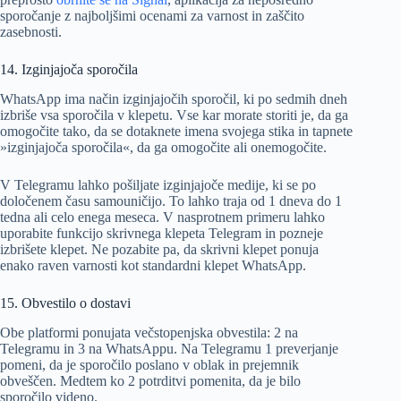
sporočanje z najboljšimi ocenami za varnost in zaščito
zasebnosti.
14. Izginjajoča sporočila
WhatsApp ima način izginjajočih sporočil, ki po sedmih dneh
izbriše vsa sporočila v klepetu. Vse kar morate storiti je, da ga
omogočite tako, da se dotaknete imena svojega stika in tapnete
»izginjajoča sporočila«, da ga omogočite ali onemogočite.
V Telegramu lahko pošiljate izginjajoče medije, ki se po
določenem času samouničijo. To lahko traja od 1 dneva do 1
tedna ali celo enega meseca. V nasprotnem primeru lahko
uporabite funkcijo skrivnega klepeta Telegram in pozneje
izbrišete klepet. Ne pozabite pa, da skrivni klepet ponuja
enako raven varnosti kot standardni klepet WhatsApp.
15. Obvestilo o dostavi
Obe platformi ponujata večstopenjska obvestila: 2 na
Telegramu in 3 na WhatsAppu. Na Telegramu 1 preverjanje
pomeni, da je sporočilo poslano v oblak in prejemnik
obveščen. Medtem ko 2 potrditvi pomenita, da je bilo
sporočilo videno.