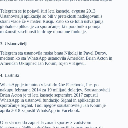
Telegram se je pojavil štiri leta kasneje, avgusta 2013.
Ustanovitelji aplikacije so bili v preteklosti nadlegovani s
strani vlade že v materi Rusiji. Zato so se lotili ustvarjanja
globalne aplikacije za sporočanje, ki uporabniku ponuja
možnosti zasebnosti in druge uporabne funkcije.
3. Ustanovitelji
Telegram sta ustanovila ruska brata Nikolaj in Pavel Durov,
medtem ko sta WhatsApp ustanovila Američan Brian Acton in
Američan Ukrajinec Jan Koum, rojen v Kijevu.
4. Lastniki
WhatsApp je trenutno v lasti družbe Facebook, Inc. po
nakupu februarja 2014 za 19 milijard dolarjev. Soustanovitelj
Brian Acton je tri leta kasneje septembra 2017 zapustil
WhatsApp in ustanovil fundacijo Signal in aplikacijo za
sporočanje Signal. Tudi njegov soustanovitelj Jan Koum je
aprila 2018 zapustil WhatsApp in Facebook.
Oba sta menda zapustila zaradi sporov z vodstvom
Facebooka. Velikan družbenih omrežij je znan po tem, da