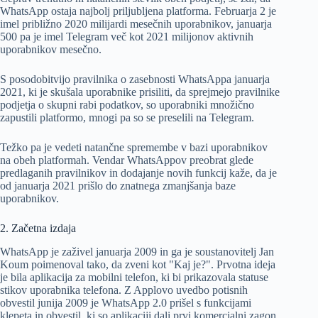
WhatsApp ostaja najbolj priljubljena platforma. Februarja 2 je
imel približno 2020 milijardi mesečnih uporabnikov, januarja
500 pa je imel Telegram več kot 2021 milijonov aktivnih
uporabnikov mesečno.
S posodobitvijo pravilnika o zasebnosti WhatsAppa januarja
2021, ki je skušala uporabnike prisiliti, da sprejmejo pravilnike
podjetja o skupni rabi podatkov, so uporabniki množično
zapustili platformo, mnogi pa so se preselili na Telegram.
Težko pa je vedeti natančne spremembe v bazi uporabnikov
na obeh platformah. Vendar WhatsAppov preobrat glede
predlaganih pravilnikov in dodajanje novih funkcij kaže, da je
od januarja 2021 prišlo do znatnega zmanjšanja baze
uporabnikov.
2. Začetna izdaja
WhatsApp je zaživel januarja 2009 in ga je soustanovitelj Jan
Koum poimenoval tako, da zveni kot "Kaj je?". Prvotna ideja
je bila aplikacija za mobilni telefon, ki bi prikazovala statuse
stikov uporabnika telefona. Z Applovo uvedbo potisnih
obvestil junija 2009 je WhatsApp 2.0 prišel s funkcijami
klepeta in obvestil, ki so aplikaciji dali prvi komercialni zagon.