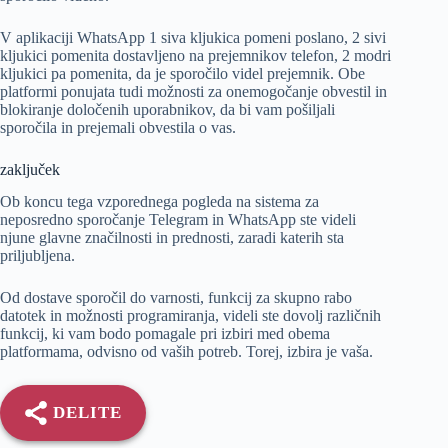
V aplikaciji WhatsApp 1 siva kljukica pomeni poslano, 2 sivi
kljukici pomenita dostavljeno na prejemnikov telefon, 2 modri
kljukici pa pomenita, da je sporočilo videl prejemnik. Obe
platformi ponujata tudi možnosti za onemogočanje obvestil in
blokiranje določenih uporabnikov, da bi vam pošiljali
sporočila in prejemali obvestila o vas.
zaključek
Ob koncu tega vzporednega pogleda na sistema za
neposredno sporočanje Telegram in WhatsApp ste videli
njune glavne značilnosti in prednosti, zaradi katerih sta
priljubljena.
Od dostave sporočil do varnosti, funkcij za skupno rabo
datotek in možnosti programiranja, videli ste dovolj različnih
funkcij, ki vam bodo pomagale pri izbiri med obema
platformama, odvisno od vaših potreb. Torej, izbira je vaša.
DELITE