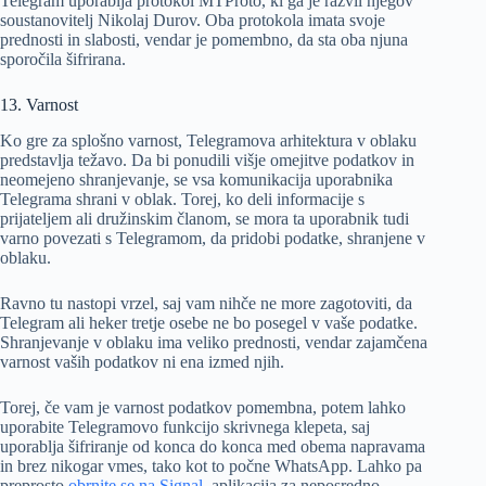
Telegram uporablja protokol MTProto, ki ga je razvil njegov
soustanovitelj Nikolaj Durov. Oba protokola imata svoje
prednosti in slabosti, vendar je pomembno, da sta oba njuna
sporočila šifrirana.
13. Varnost
Ko gre za splošno varnost, Telegramova arhitektura v oblaku
predstavlja težavo. Da bi ponudili višje omejitve podatkov in
neomejeno shranjevanje, se vsa komunikacija uporabnika
Telegrama shrani v oblak. Torej, ko deli informacije s
prijateljem ali družinskim članom, se mora ta uporabnik tudi
varno povezati s Telegramom, da pridobi podatke, shranjene v
oblaku.
Ravno tu nastopi vrzel, saj vam nihče ne more zagotoviti, da
Telegram ali heker tretje osebe ne bo posegel v vaše podatke.
Shranjevanje v oblaku ima veliko prednosti, vendar zajamčena
varnost vaših podatkov ni ena izmed njih.
Torej, če vam je varnost podatkov pomembna, potem lahko
uporabite Telegramovo funkcijo skrivnega klepeta, saj
uporablja šifriranje od konca do konca med obema napravama
in brez nikogar vmes, tako kot to počne WhatsApp. Lahko pa
preprosto
obrnite se na Signal
, aplikacija za neposredno