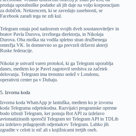
prodaja uporabniške podatke ali jih daje na voljo korporacijam
za dobiček. Netizencem, ki se zavedajo zasebnosti, se
Facebook zaradi tega ne zdi kul.
Telegram ostaja pod nadzorom svojih dveh soustanoviteljev in
bratov Pavla Durova, izvršnega direktorja, in Nikolaja
Durova. Oba moška sta vodila spletno stran družbenega
omrežja VK. In domnevno so ga prevzeli državni akterji
Ruske federacije.
Nikolai je ustvaril varen protokol, ki ga Telegram uporablja
danes, medtem ko je Pavel zagotovil sredstva za začetek
delovanja. Telegram ima trenutno sedež v Londonu,
operativni center pa v Dubaju.
5. Izvorna koda
Izvorna koda WhatsApp je lastniška, medtem ko je izvorna
koda Telegrama odprtokodna. Razvijalci programske opreme
bodo izbrali Telegram, ker ponuja Bot API za izdelavo
avtomatiziranih sporočil Telegram ter Telegram API in TDLib
za izdelavo prilagojenih odjemalcev Telegram. Lahko jih
zgradite v celoti iz nič ali s knjižnicami tretjih oseb.