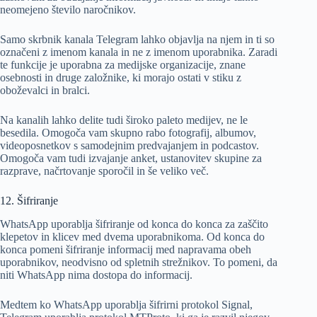
neomejeno število naročnikov.
Samo skrbnik kanala Telegram lahko objavlja na njem in ti so
označeni z imenom kanala in ne z imenom uporabnika. Zaradi
te funkcije je uporabna za medijske organizacije, znane
osebnosti in druge založnike, ki morajo ostati v stiku z
oboževalci in bralci.
Na kanalih lahko delite tudi široko paleto medijev, ne le
besedila. Omogoča vam skupno rabo fotografij, albumov,
videoposnetkov s samodejnim predvajanjem in podcastov.
Omogoča vam tudi izvajanje anket, ustanovitev skupine za
razprave, načrtovanje sporočil in še veliko več.
12. Šifriranje
WhatsApp uporablja šifriranje od konca do konca za zaščito
klepetov in klicev med dvema uporabnikoma. Od konca do
konca pomeni šifriranje informacij med napravama obeh
uporabnikov, neodvisno od spletnih strežnikov. To pomeni, da
niti WhatsApp nima dostopa do informacij.
Medtem ko WhatsApp uporablja šifrirni protokol Signal,