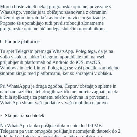
Morda boste videli nekaj programske opreme, povezane s
WhatsApp, vendar je ta običajno zasnovana z obratnim
inženiringom in zato krši avtorske pravice organizacije.
Pogosto se uporabljajo tudi pri distribuciji zlonamerne
programske opreme nič hudega slutečim uporabnikom.
6. Podprte platforme
Tu spet Telegram premaga WhatsApp. Poleg tega, da je na
voljo v spletu, lahko Telegram uporabljate tudi na vseh
priljubljenih platformah od Android do iOS, macOS,
Windows in celo Linux. Poleg tega se vaši podatki samodejno
sinhronizirajo med platformami, ker so shranjeni v oblaku.
Pri WhatsAppu je druga zgodba. Čeprav obstajajo spletne in
namizne različice, teh drugih različic ne morete zagnati, ne da
bi bila aplikacija za pametni telefon aktivna in povezana.
WhatsApp shrani vaše podatke v vašo mobilno napravo.
7. Skupna raba datotek
Na WhatsApp lahko pošljete dokumente do 100 MB.
Telegram pa vam omogoča pošiljanje neomejenih datotek do 2
GB. In ker Telegram uporablja shrambo v oblaku, za