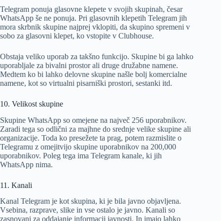
Telegram ponuja glasovne klepete v svojih skupinah, česar
WhatsApp še ne ponuja. Pri glasovnih klepetih Telegram jih
mora skrbnik skupine najprej vklopiti, da skupino spremeni v
sobo za glasovni klepet, ko vstopite v Clubhouse.
Obstaja veliko uporab za takšno funkcijo. Skupine bi ga lahko
uporabljale za bivalni prostor ali druge družabne namene.
Medtem ko bi lahko delovne skupine našle bolj komercialne
namene, kot so virtualni pisarniški prostori, sestanki itd.
10. Velikost skupine
Skupine WhatsApp so omejene na največ 256 uporabnikov.
Zaradi tega so odlični za majhne do srednje velike skupine ali
organizacije. Toda ko presežete ta prag, potem razmislite o
Telegramu z omejitvijo skupine uporabnikov na 200,000
uporabnikov. Poleg tega ima Telegram kanale, ki jih
WhatsApp nima.
11. Kanali
Kanal Telegram je kot skupina, ki je bila javno objavljena.
Vsebina, razprave, slike in vse ostalo je javno. Kanali so
zasnovani za oddajanje informacij javnosti. In imajo lahko