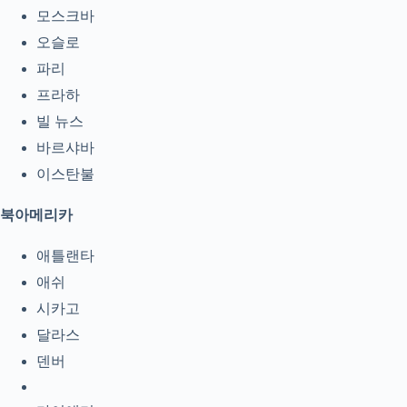
모스크바
오슬로
파리
프라하
빌 뉴스
바르샤바
이스탄불
북아메리카
애틀랜타
애쉬
시카고
달라스
덴버