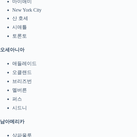
마이애미
New York City
산 호세
시애틀
토론토
오세아니아
애들레이드
오클랜드
브리즈번
멜버른
퍼스
시드니
남아메리카
상파울루