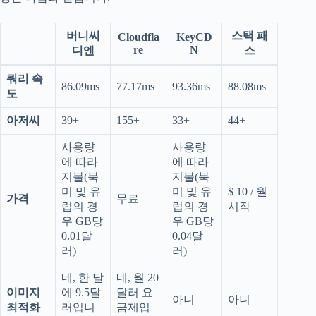
버니씨
스택 패
Cloudfla
KeyCD
re
N
디엔
스
쿼리 속
86.09ms
77.17ms
93.36ms
88.08ms
도
아저씨
39+
155+
33+
44+
사용량
사용량
에 따라
에 따라
지불(북
지불(북
미 및 유
미 및 유
$ 10 / 월
가격
무료
럽의 경
럽의 경
시작
우 GB당
우 GB당
0.01달
0.04달
러)
러)
네, 한 달
네, 월 20
이미지
에 9.5달
달러 요
아니
아니
최적화
러입니
금제입