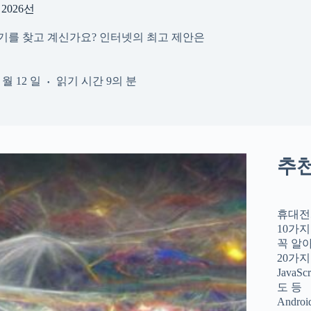
2026선
성기를 찾고 계신가요? 인터넷의 최고 제안은
2 월 12 일
읽기 시간
9의 분
추
휴대전
10가지
꼭 알
20가지
JavaS
도 등
Andro