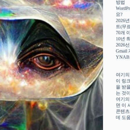
방법
WordP
요?
2026
트(무료
70개 
10년
2026선
Gmai
YNAB
여기의
이 링
을 받
는 것
여기의
면 이
콘텐츠
데 도