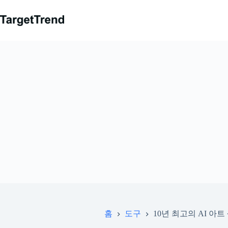
컨
텐
츠
로
가
기
홈
도구
10년 최고의 AI 아트