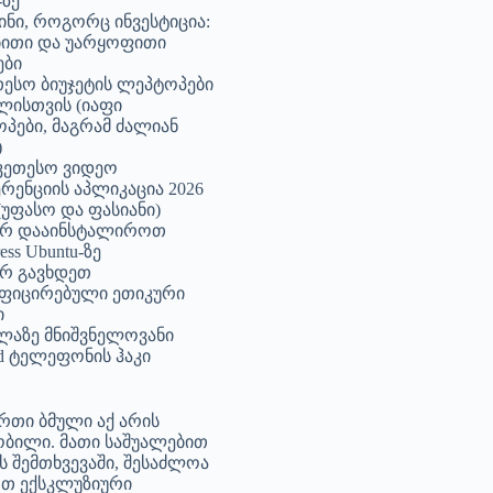
-ზე
ინი, როგორც ინვესტიცია:
ითი და უარყოფითი
ები
თესო ბიუჯეტის ლეპტოპები
წლისთვის (იაფი
პები, მაგრამ ძალიან
)
უკეთესო ვიდეო
რენციის აპლიკაცია 2026
(უფასო და ფასიანი)
რ დააინსტალიროთ
ess Ubuntu-ზე
რ გავხდეთ
ფიცირებული ეთიკური
ი
ელაზე მნიშვნელოვანი
id ტელეფონის ჰაკი
რთი ბმული აქ არის
ბილი. მათი საშუალებით
ის შემთხვევაში, შესაძლოა
თ ექსკლუზიური