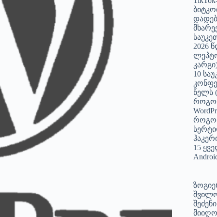
TikTok
ბიტკო
დადებ
მხარე
საუკე
2026 
ლეპტო
კარგი
10 სა
კონფე
წელს 
როგო
WordPr
როგო
სერტი
ჰაკერ
15 ყვ
Andro
ზოგიე
შვილო
შეძენ
მიიღო