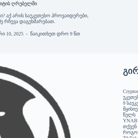
აიტის ღრუბელში
ი? აქ არის საუკეთესო პროვაიდერები,
 რჩევა დაგეხმარებათ.
ი 10, 2025
წაიკითხეთ დრო
9 წთ
გი
Crypto
უკეთეს
9 საუ
მყისიე
წელს
YNAB:
თქვენ
როგო