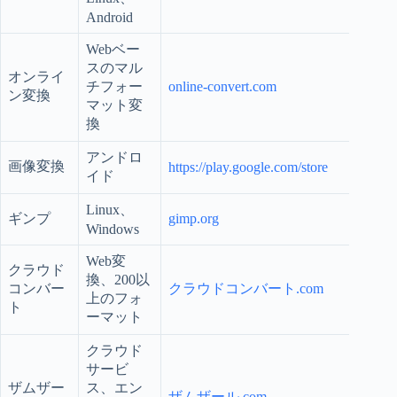
Android
Webベー
スのマル
オンライ
チフォー
online-convert.com
ン変換
マット変
換
アンドロ
画像変換
https://play.google.com/store
イド
Linux、
ギンプ
gimp.org
Windows
Web変
クラウド
換、200以
コンバー
クラウドコンバート.com
上のフォ
ト
ーマット
クラウド
サービ
ザムザー
ス、エン
ザムザール.com