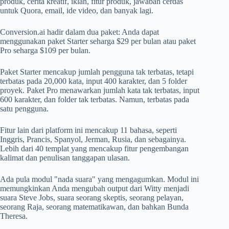
produk, cerita kreatif, iklan, fitur produk, jawaban cerdas
untuk Quora, email, ide video, dan banyak lagi.
Conversion.ai hadir dalam dua paket: Anda dapat
menggunakan paket Starter seharga $29 per bulan atau paket
Pro seharga $109 per bulan.
Paket Starter mencakup jumlah pengguna tak terbatas, tetapi
terbatas pada 20,000 kata, input 400 karakter, dan 5 folder
proyek. Paket Pro menawarkan jumlah kata tak terbatas, input
600 karakter, dan folder tak terbatas. Namun, terbatas pada
satu pengguna.
Fitur lain dari platform ini mencakup 11 bahasa, seperti
Inggris, Prancis, Spanyol, Jerman, Rusia, dan sebagainya.
Lebih dari 40 templat yang mencakup fitur pengembangan
kalimat dan penulisan tanggapan ulasan.
Ada pula modul "nada suara" yang mengagumkan. Modul ini
memungkinkan Anda mengubah output dari Witty menjadi
suara Steve Jobs, suara seorang skeptis, seorang pelayan,
seorang Raja, seorang matematikawan, dan bahkan Bunda
Theresa.