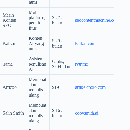
html
Multi-
Mesin
platform,
$ 27 /
Konten
seocontentmachine.com
penuh
bulan
SEO
fitur
Konten
$ 29 /
Kafkai
AI yang
kafkai.com
bulan
unik
Asisten
Gratis,
irama
penulisan
rytr.me
$29/bulan
AI
Membuat
atau
Articool
$19
artikelcoolo.com
menulis
ulang
Membuat
atau
$ 16 /
Salin Smith
copysmith.ai
menulis
bulan
ulang