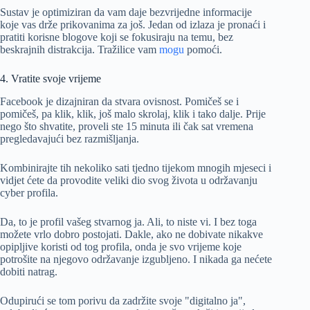
Sustav je optimiziran da vam daje bezvrijedne informacije
koje vas drže prikovanima za još. Jedan od izlaza je pronaći i
pratiti korisne blogove koji se fokusiraju na temu, bez
beskrajnih distrakcija. Tražilice vam
mogu
pomoći.
4. Vratite svoje vrijeme
Facebook je dizajniran da stvara ovisnost. Pomičeš se i
pomičeš, pa klik, klik, još malo skrolaj, klik i tako dalje. Prije
nego što shvatite, proveli ste 15 minuta ili čak sat vremena
pregledavajući bez razmišljanja.
Kombinirajte tih nekoliko sati tjedno tijekom mnogih mjeseci i
vidjet ćete da provodite veliki dio svog života u održavanju
cyber profila.
Da, to je profil vašeg stvarnog ja. Ali, to niste vi. I bez toga
možete vrlo dobro postojati. Dakle, ako ne dobivate nikakve
opipljive koristi od tog profila, onda je svo vrijeme koje
potrošite na njegovo održavanje izgubljeno. I nikada ga nećete
dobiti natrag.
Odupirući se tom porivu da zadržite svoje "digitalno ja",