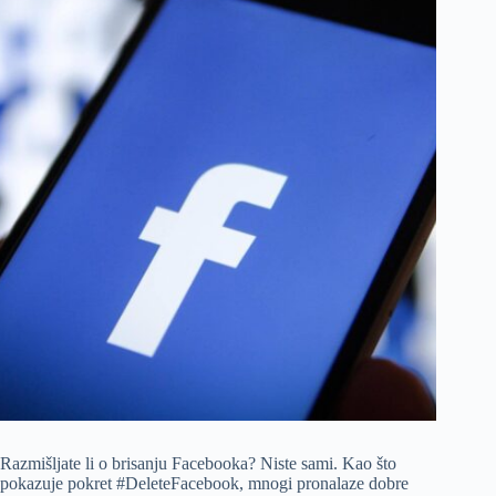
Razmišljate li o brisanju Facebooka? Niste sami. Kao što
pokazuje pokret #DeleteFacebook, mnogi pronalaze dobre