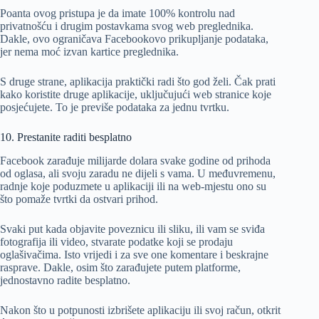
Poanta ovog pristupa je da imate 100% kontrolu nad
privatnošću i drugim postavkama svog web preglednika.
Dakle, ovo ograničava Facebookovo prikupljanje podataka,
jer nema moć izvan kartice preglednika.
S druge strane, aplikacija praktički radi što god želi. Čak prati
kako koristite druge aplikacije, uključujući web stranice koje
posjećujete. To je previše podataka za jednu tvrtku.
10. Prestanite raditi besplatno
Facebook zarađuje milijarde dolara svake godine od prihoda
od oglasa, ali svoju zaradu ne dijeli s vama. U međuvremenu,
radnje koje poduzmete u aplikaciji ili na web-mjestu ono su
što pomaže tvrtki da ostvari prihod.
Svaki put kada objavite poveznicu ili sliku, ili vam se sviđa
fotografija ili video, stvarate podatke koji se prodaju
oglašivačima. Isto vrijedi i za sve one komentare i beskrajne
rasprave. Dakle, osim što zarađujete putem platforme,
jednostavno radite besplatno.
Nakon što u potpunosti izbrišete aplikaciju ili svoj račun, otkrit