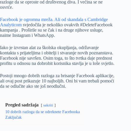
razloge da se oproste od društvenog diva. I većina se ne
osvrće.
Facebook je ogromna mreža. Ali od skandala s Cambridge
Analyticom
svjedočila je nekoliko ovakvih #DeleteFacebook
kampanja . Proširile su se čak i na druge njihove usluge,
naime Instagram i WhatsApp.
Iako je izvrstan alat za školska okupljanja, održavanje
kontakta s prijateljima i obitelji i stvaranje novih poznanstava.
Facebook nije savršen. Osim toga, to što tvrtka daje prednost
profitu u odnosu na dobrobit korisnika stavlja je u loše svjetlo.
Postoji mnogo dobrih razloga za brisanje Facebook aplikacije,
ali ovaj post prikazuje 10 najboljih. Oni bi vam trebali pomoći
da se odlučite ako ste još neodlučni.
Pregled sadržaja
sakriti
10 dobrih razloga da se odreknete Facebooka
Zaključak