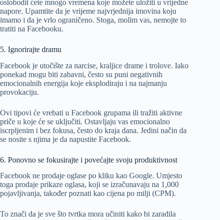
oslobodit ćete mnogo vremena koje možete uložiti u vrijedne
napore. Upamtite da je vrijeme najvrjednija imovina koju
imamo i da je vrlo ograničeno. Stoga, molim vas, nemojte to
tratiti na Facebooku.
5. Ignorirajte dramu
Facebook je utočište za narcise, kraljice drame i trolove. Iako
ponekad mogu biti zabavni, često su puni negativnih
emocionalnih energija koje eksplodiraju i na najmanju
provokaciju.
Ovi tipovi će vrebati u Facebook grupama ili tražiti aktivne
priče u koje će se uključiti. Ostavljaju vas emocionalno
iscrpljenim i bez fokusa, često do kraja dana. Jedini način da
se nosite s njima je da napustite Facebook.
6. Ponovno se fokusirajte i povećajte svoju produktivnost
Facebook ne prodaje oglase po kliku kao Google. Umjesto
toga prodaje prikaze oglasa, koji se izračunavaju na 1,000
pojavljivanja, također poznati kao cijena po milji (CPM).
To znači da je sve što tvrtka mora učiniti kako bi zaradila