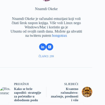
Nnamdi Okeke
Nnamdi Okeke je računalni entuzijast koji voli
čitati širok raspon knjiga. Više voli Linux nego
Windows/Mac i koristio ga je
Ubuntu od svojih ranih dana. Možete ga uhvatiti
na twitteru putem
bongotrax
ČLANCI: 299
PRIJAŠNJI
SLJEDEĆI
Kako se brže
Kvantno
zaposliti: strategije
računalstvo:
za početnike u
značenje, prednosti
slobodnom poslu
i više