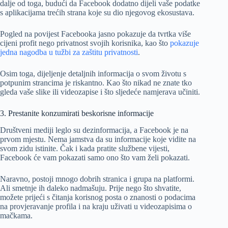
dalje od toga, budući da Facebook dodatno dijeli vaše podatke
s aplikacijama trećih strana koje su dio njegovog ekosustava.
Pogled na povijest Facebooka jasno pokazuje da tvrtka više
cijeni profit nego privatnost svojih korisnika, kao što
pokazuje
jedna nagodba u tužbi za zaštitu privatnosti
.
Osim toga, dijeljenje detaljnih informacija o svom životu s
potpunim strancima je riskantno. Kao što nikad ne znate tko
gleda vaše slike ili videozapise i što sljedeće namjerava učiniti.
3. Prestanite konzumirati beskorisne informacije
Društveni mediji leglo su dezinformacija, a Facebook je na
prvom mjestu. Nema jamstva da su informacije koje vidite na
svom zidu istinite. Čak i kada pratite službene vijesti,
Facebook će vam pokazati samo ono što vam želi pokazati.
Naravno, postoji mnogo dobrih stranica i grupa na platformi.
Ali smetnje ih daleko nadmašuju. Prije nego što shvatite,
možete prijeći s čitanja korisnog posta o znanosti o podacima
na provjeravanje profila i na kraju uživati ​​u videozapisima o
mačkama.