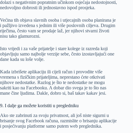
dolazi s negativnim popratnim učinkom osjećaja nedostojnosti,
nedovoljno dobrosti ili jednostavno ispod prosjeka.
Većina tih objava slavnih osoba i utjecajnih osoba planirana je
i pažljivo izvedena s jednim ili više poslovnih ciljeva. Drugim
riječima, često vam se prodaje laž, jer njihovi stvarni životi
nisu tako glamurozni.
Isto vrijedi i za vaše prijatelje i stare kolege iz razreda koji
objavljuju samo najbolje verzije sebe, često izostavljajući one
dane kada su loše volje.
Kada izbrišete aplikaciju ili cijeli račun i provodite više
vremena s fizičkim prijateljima, neprestano ćete otkrivati ​​
njihove nedostatke. Razlog je što te nedostatke ne mogu
sakriti kao na Facebooku. A dobar dio svega je to što nas
mane čine ljudima. Dakle, dobro si, baš takav kakav jesi.
9. I dalje ga možete koristiti u pregledniku
Ako ste zabrinuti za svoju privatnost, ali još niste sigurni u
brisanje svog Facebook računa, razmislite o brisanju aplikacije
i posjećivanju platforme samo putem web preglednika.