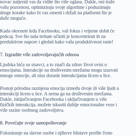
novac natjerati vas da vidite što više oglasa. Dakle, oni traže
vašu pozornost, optimiziraju svoje algoritme i poduzimaju
druge korake kako bi vas omesti i držali na platformi što je
duže moguće.
Kada okrenete leđa Facebooku, vaš fokus i vrijeme dobit će
poticaj. Sve što tada trebate učiniti je koncentrirati ih na
produktivne napore i gledati kako vaša produktivnost raste!
7. Izgradite više zadovoljavajućih odnosa
Ljudska bića su sisavci, a to znači da zdrav život ovisi o
emocijama. Interakcije na društvenim mrežama mogu izazvati
mnoge emocije, ali nisu dorasle interakcijama licem u lice.
Postoji prirodna razmjena emocija između dvoje ili više ljudi u
interakciji licem u lice. A nema ga na društvenim mrežama.
Dakle, isključivanjem Facebooka i uključivanjem u više
fizičkih interakcija, možete iskusiti dublje emocionalne veze i
više razine osobnog zadovoljstva.
8. Povećajte svoje samopoštovanje
Fokusiranje na slavne osobe i njihove blistave profile često