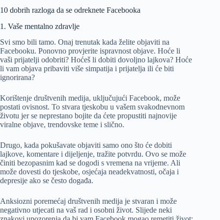
10 dobrih razloga da se odreknete Facebooka
1. Vaše mentalno zdravlje
Svi smo bili tamo. Onaj trenutak kada želite objaviti na
Facebooku. Ponovno provjerite ispravnost objave. Hoće li
vaši prijatelji odobriti? Hoćeš li dobiti dovoljno lajkova? Hoće
li vam objava pribaviti više simpatija i prijatelja ili će biti
ignorirana?
Korištenje društvenih medija, uključujući Facebook, može
postati ovisnost. To stvara tjeskobu u vašem svakodnevnom
životu jer se neprestano bojite da ćete propustiti najnovije
viralne objave, trendovske teme i slično.
Drugo, kada pokušavate objaviti samo ono što će dobiti
lajkove, komentare i dijeljenje, tražite potvrdu. Ovo se može
činiti bezopasnim kad se dogodi s vremena na vrijeme. Ali
može dovesti do tjeskobe, osjećaja neadekvatnosti, očaja i
depresije ako se često događa.
Anksiozni poremećaj društvenih medija je stvaran i može
negativno utjecati na vaš rad i osobni život. Slijede neki
znakovi upozorenja da bi vam Facebook mogao remetiti život: