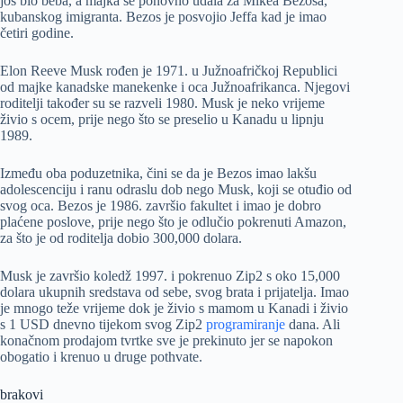
još bio beba, a majka se ponovno udala za Mikea Bezosa,
kubanskog imigranta. Bezos je posvojio Jeffa kad je imao
četiri godine.
Elon Reeve Musk rođen je 1971. u Južnoafričkoj Republici
od majke kanadske manekenke i oca Južnoafrikanca. Njegovi
roditelji također su se razveli 1980. Musk je neko vrijeme
živio s ocem, prije nego što se preselio u Kanadu u lipnju
1989.
Između oba poduzetnika, čini se da je Bezos imao lakšu
adolescenciju i ranu odraslu dob nego Musk, koji se otuđio od
svog oca. Bezos je 1986. završio fakultet i imao je dobro
plaćene poslove, prije nego što je odlučio pokrenuti Amazon,
za što je od roditelja dobio 300,000 dolara.
Musk je završio koledž 1997. i pokrenuo Zip2 s oko 15,000
dolara ukupnih sredstava od sebe, svog brata i prijatelja. Imao
je mnogo teže vrijeme dok je živio s mamom u Kanadi i živio
s 1 USD dnevno tijekom svog Zip2
programiranje
dana. Ali
konačnom prodajom tvrtke sve je prekinuto jer se napokon
obogatio i krenuo u druge pothvate.
brakovi