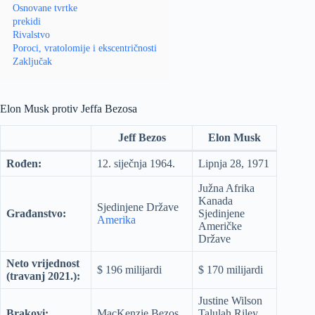
Osnovane tvrtke
prekidi
Rivalstvo
Poroci, vratolomije i ekscentričnosti
Zaključak
Elon Musk protiv Jeffa Bezosa
Jeff Bezos
Elon Musk
Rođen:
12. siječnja 1964.
Lipnja 28, 1971
Južna Afrika
Kanada
Sjedinjene Države
Građanstvo:
Sjedinjene
Amerika
Američke
Države
Neto vrijednost
$ 196 milijardi
$ 170 milijardi
(travanj 2021.):
Justine Wilson
Brakovi:
MacKenzie Bezos
Talulah Riley