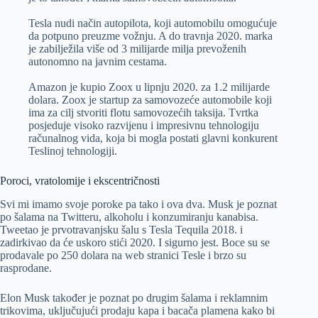
Tesla nudi način autopilota, koji automobilu omogućuje
da potpuno preuzme vožnju. A do travnja 2020. marka
je zabilježila više od 3 milijarde milja prevoženih
autonomno na javnim cestama.
Amazon je kupio Zoox u lipnju 2020. za 1.2 milijarde
dolara. Zoox je startup za samovozeće automobile koji
ima za cilj stvoriti flotu samovozećih taksija. Tvrtka
posjeduje visoko razvijenu i impresivnu tehnologiju
računalnog vida, koja bi mogla postati glavni konkurent
Teslinoj tehnologiji.
Poroci, vratolomije i ekscentričnosti
Svi mi imamo svoje poroke pa tako i ova dva. Musk je poznat
po šalama na Twitteru, alkoholu i konzumiranju kanabisa.
Tweetao je prvotravanjsku šalu s Tesla Tequila 2018. i
zadirkivao da će uskoro stići 2020. I sigurno jest. Boce su se
prodavale po 250 dolara na web stranici Tesle i brzo su
rasprodane.
Elon Musk također je poznat po drugim šalama i reklamnim
trikovima, uključujući prodaju kapa i bacača plamena kako bi