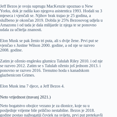
Jeff Bezos je svoju suprugu MacKenzie upoznao u New
Yorku, dok je radila kao njegova asistentica 1993. Hodali su 3
mjeseca i vjenčali se. Njihov brak trajao je 25 godina, a
službeno je okončan 2019. Dobila je 25% Bezosovog udjela u
Amazonu i od tada je dala milijarde iz njega te se ponovno
udala za učitelja znanosti.
Elon Musk se pak ženio tri puta, ali s dvije žene. Prvi put se
vjenčao s Justine Wilson 2000. godine, a od nje se razveo
2008. godine.
Zatim je oženio englesku glumicu Talulah Riley 2010. i od nje
se razveo 2012. Zatim se s Talulah oženio još jednom 2013. i
ponovno se razveo 2016. Trenutno hoda s kanadskom
glazbenicom Grimes.
Elon Musk ima 7 djece, a Jeff Bezos 4.
Neto vrijednost (travanj 2021.)
Neto bogatstvo obojice vezano je za dionice, koje su u
posljednje vrijeme bile prilično nestabilne. Bezos je 2018.
godine postao najbogatiji čovjek na svijetu, prvi put pretekavši