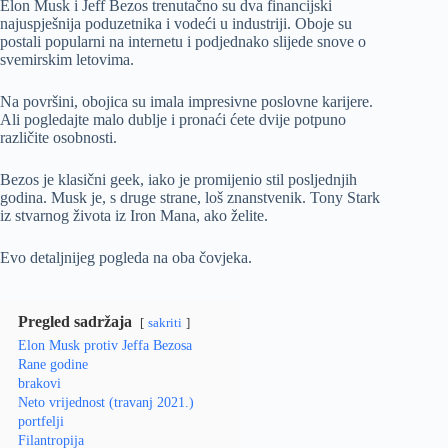
Elon Musk i Jeff Bezos trenutačno su dva financijski
najuspješnija poduzetnika i vodeći u industriji. Oboje su
postali popularni na internetu i podjednako slijede snove o
svemirskim letovima.
Na površini, obojica su imala impresivne poslovne karijere.
Ali pogledajte malo dublje i pronaći ćete dvije potpuno
različite osobnosti.
Bezos je klasični geek, iako je promijenio stil posljednjih
godina. Musk je, s druge strane, loš znanstvenik. Tony Stark
iz stvarnog života iz Iron Mana, ako želite.
Evo detaljnijeg pogleda na oba čovjeka.
Pregled sadržaja
sakriti
Elon Musk protiv Jeffa Bezosa
Rane godine
brakovi
Neto vrijednost (travanj 2021.)
portfelji
Filantropija