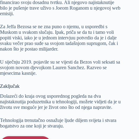
financirao svoju dosadnu tvrtku. Ali njegovo najistaknutije
bilo je pušenje trave uživo s Joeom Roganom u njegovoj web
emisiji.
Za Jeffa Bezosa se ne zna puno o njemu, u usporedbi s
Muskom u svakom slučaju. Ipak, priča se da tu i tamo voli
popiti viski, iako je u jednom intervjuu potvrdio da je i dalje
svaku večer prao suđe sa svojom tadašnjom suprugom, čak i
nakon što je postao milijarder.
U siječnju 2019. pojavile su se vijesti da Bezos voli seksati sa
svojom novom djevojkom Lauren Sanchez. Razveo se
mjesecima kasnije.
Zaključak
Dolazeći do kraja ovog usporednog pogleda na dva
najistaknutija poduzetnika u tehnologiji, možete vidjeti da je u
životu sve moguće jer je život ono što od njega napravite.
Tehnologija trenutačno osnažuje ljude diljem svijeta i stvara
bogatstvo za one koji je stvaraju.