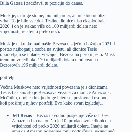
Billa Gatesa i zadržavši tu poziciju do danas.
Musk je, s druge strane, bio milijarder, ali nije bio ni blizu
vrha. To je bilo sve dok Tesline dionice nisu eksplodirale
2020. i on je stekao više od 100 milijardi dolara neto
vrijednosti, relativno preko noći.
Musk je nakratko nadmašio Bezosa u siječnju i ožujku 2021. i
postao najbogatija osoba na svijetu, ali dionice Tesle
oporavljaju se i hlade, vraćajući Bezosa na prvo mjesto. Musk
trenutno vrijedi oko 170 milijardi dolara u odnosu na
Bezosovih 196 milijardi dolara.
portfelji
Većina Muskove neto vrijednosti povezana je s dionicama
Tesle, baš kao što je Bezosova vezana za dionice Amazona.
Međutim, obojica imaju druge interese, poslovne i osobne,
koji proširuju njihov portfelj. Evo kako stvari izgledaju.
Jeff Bezos
– Bezos navodno posjeduje više od 10%
Amazona i to nakon što je 10. prodao svoje dionice u
vrijednosti od preko 2020 milijardi dolara. Imajte na
umu da Amazon posjeduje tonu podružnica, uključujući