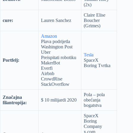
(2x)
Claire Elise
cure:
Lauren Sanchez
Boucher
(Grimes)
Amazon
Plava podrijetla
Washington Post
Uber
Tesla
Preispitati robotiku
Portfelj:
SpaceX
MakerBot
Boring Tvrtka
Everfi
Airbnb
CrowdRise
StackOverflow
Pola – pola
Značajna
$ 10 milijardi 2020
obećanja
filantropija:
bogatstva
SpaceX
Boring
Company
x.com