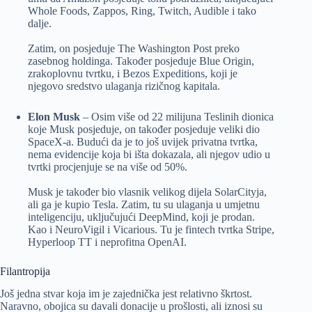
Whole Foods, Zappos, Ring, Twitch, Audible i tako
dalje.
Zatim, on posjeduje The Washington Post preko
zasebnog holdinga. Također posjeduje Blue Origin,
zrakoplovnu tvrtku, i Bezos Expeditions, koji je
njegovo sredstvo ulaganja rizičnog kapitala.
Elon Musk
– Osim više od 22 milijuna Teslinih dionica
koje Musk posjeduje, on također posjeduje veliki dio
SpaceX-a. Budući da je to još uvijek privatna tvrtka,
nema evidencije koja bi išta dokazala, ali njegov udio u
tvrtki procjenjuje se na više od 50%.
Musk je također bio vlasnik velikog dijela SolarCityja,
ali ga je kupio Tesla. Zatim, tu su ulaganja u umjetnu
inteligenciju, uključujući DeepMind, koji je prodan.
Kao i NeuroVigil i Vicarious. Tu je fintech tvrtka Stripe,
Hyperloop TT i neprofitna OpenAI.
Filantropija
Još jedna stvar koja im je zajednička jest relativno škrtost.
Naravno, obojica su davali donacije u prošlosti, ali iznosi su