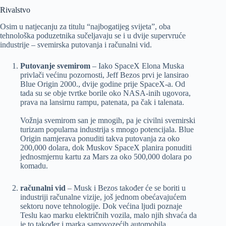
Rivalstvo
Osim u natjecanju za titulu “najbogatijeg svijeta”, oba
tehnološka poduzetnika sučeljavaju se i u dvije supervruće
industrije – svemirska putovanja i računalni vid.
Putovanje svemirom
– Iako SpaceX Elona Muska
privlači većinu pozornosti, Jeff Bezos prvi je lansirao
Blue Origin 2000., dvije godine prije SpaceX-a. Od
tada su se obje tvrtke borile oko NASA-inih ugovora,
prava na lansirnu rampu, patenata, pa čak i talenata.
Vožnja svemirom san je mnogih, pa je civilni svemirski
turizam popularna industrija s mnogo potencijala. Blue
Origin namjerava ponuditi takva putovanja za oko
200,000 dolara, dok Muskov SpaceX planira ponuditi
jednosmjernu kartu za Mars za oko 500,000 dolara po
komadu.
računalni vid
– Musk i Bezos također će se boriti u
industriji računalne vizije, još jednom obećavajućem
sektoru nove tehnologije. Dok većina ljudi poznaje
Teslu kao marku električnih vozila, malo njih shvaća da
je to također i marka samovozećih automobila.