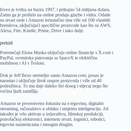
Izveo je tvrtku na burzu 1997. i prikupio 54 milijuna dolara.
Zatim ga je proširio na online prodaju glazbe i videa. Odatle
su stvari rasle i Amazon trenutačno ima više od 100 vlastitih
brendova, uključujući specifične proizvode kao što su AWS,
Alexa, Fire, Kindle, Prime, Drive i tako dalje.
prekidi
Poremećaji Elona Muska uključuju online financije s X.com i
PayPal, svemirska putovanja sa SpaceX te električnu
mobilnost i AI s Teslom.
Dok je Jeff Bezo utemeljio samo Amazon.com, posao je
narastao i uključuje širok raspon proizvoda i više od 40
podružnica. To mu daje daleko širi doseg i utjecaj nego što
većina ljudi zamišlja.
Amazon se prvenstveno fokusira na e-trgovinu, digitalni
streaming, računalstvo u oblaku i umjetnu inteligenciju. Ali
također je vrlo aktivan u izdavaštvu, filmskoj produkciji,
potrošačkoj elektronici, internetu stvari, logistici, robotici,
trgovini namirnicama i mnogim drugim.