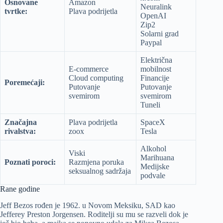
Osnovane
Amazon
Neuralink
tvrtke:
Plava podrijetla
OpenAI
Zip2
Solarni grad
Paypal
Električna
E-commerce
mobilnost
Cloud computing
Financije
Poremećaji:
Putovanje
Putovanje
svemirom
svemirom
Tuneli
Značajna
Plava podrijetla
SpaceX
rivalstva:
zoox
Tesla
Alkohol
Viski
Marihuana
Poznati poroci:
Razmjena poruka
Medijske
seksualnog sadržaja
podvale
Rane godine
Jeff Bezos rođen je 1962. u Novom Meksiku, SAD kao
Jefferey Preston Jorgensen. Roditelji su mu se razveli dok je