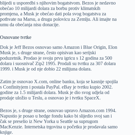
blijedi u usporedbi s njihovim bogatstvom. Bezos je nedavno
obećao 10 milijardi dolara za borbu protiv klimatskih
promjena, a Musk je obećao dati pola svog bogatstva za
pothvate na Marsu, a drugu polovicu za Zemlju. Ali imajte na
umu da obećanja nisu donacije.
Osnovane tvrtke
Dok je Jeff Bezos osnovao samo Amazon i Blue Origin, Elon
Musk je, s druge strane, često opisivan kao serijski
poduzetnik. Prodao je svoju prvu igricu s 12 godina za 500
dolara i suosnivač Zip2 1995. Prodali su tvrtku za 307 dolara
1999. i Musk je od nje dobio 22 milijuna dolara.
Zatim je osnovao X.com, online banku, koja se kasnije spojila
s Confinityjem i postala PayPal. eBay je tvrtku kupio 2002.
godine za 1.5 milijardi dolara. Musk je dio svog udjela od
prodaje uložio u Teslu, a osnovao je i tvrtku SpaceX.
Bezos je, s druge strane, osnovao upravo Amazon.com 1994.
Napustio je posao u hedge fondu kako bi slijedio svoj san i
čak se preselio iz New Yorka u Seattle sa suprugom
MacKenzie. Internetska trgovina u početku je prodavala samo
knjige.