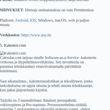
MIINUKSET
: Hienoja ominaisuuksia on vain Premiumissa
Platform:
Android
,
iOS
, Windows, macOS, web ja paljon
muuta
Verkkosivu
:
https://www.any.do
5. Kalenteri.com
Calendar.com tarjoaa sinulle Software-as-a-Service -kalenterin
verkossa ja älypuhelinsovelluksina. Sen tavoitteena on
parantaa tehokkuuttasi virtaviivaistamalla päivittäistä
toimintaasi.
Saat aikataulutus-, kalenterianalytiikan ja tekoälytuen, jonka
tarkoituksena on oppia sinusta ja tehdä sinusta tehokkaampi,
kun jatkat järjestelmän käyttöä.
Tarjolla on 3 suunnitelmaa: ilmainen peruspaketti,
vakiosopimus ja Pro-sopimus. Perussuunnitelma sisältää
enintään 2 mukautettavaa aikaväliä ajoitusta varten, yhden