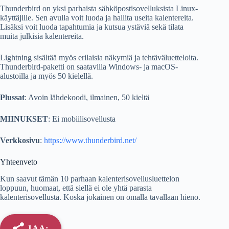
Thunderbird on yksi parhaista sähköpostisovelluksista Linux-
käyttäjille. Sen avulla voit luoda ja hallita useita kalentereita.
Lisäksi voit luoda tapahtumia ja kutsua ystäviä sekä tilata
muita julkisia kalentereita.
Lightning sisältää myös erilaisia ​​näkymiä ja tehtäväluetteloita.
Thunderbird-paketti on saatavilla Windows- ja macOS-
alustoilla ja myös 50 kielellä.
Plussat
: Avoin lähdekoodi, ilmainen, 50 kieltä
MIINUKSET
: Ei mobiilisovellusta
Verkkosivu
:
https://www.thunderbird.net/
Yhteenveto
Kun saavut tämän 10 parhaan kalenterisovellusluettelon
loppuun, huomaat, että siellä ei ole yhtä parasta
kalenterisovellusta. Koska jokainen on omalla tavallaan hieno.
JAA: