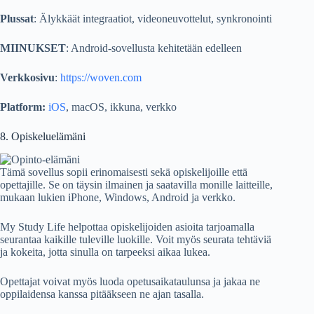
Plussat
: Älykkäät integraatiot, videoneuvottelut, synkronointi
MIINUKSET
: Android-sovellusta kehitetään edelleen
Verkkosivu
:
https://woven.com
Platform:
iOS
, macOS, ikkuna, verkko
8. Opiskeluelämäni
Tämä sovellus sopii erinomaisesti sekä opiskelijoille että
opettajille. Se on täysin ilmainen ja saatavilla monille laitteille,
mukaan lukien iPhone, Windows, Android ja verkko.
My Study Life helpottaa opiskelijoiden asioita tarjoamalla
seurantaa kaikille tuleville luokille. Voit myös seurata tehtäviä
ja kokeita, jotta sinulla on tarpeeksi aikaa lukea.
Opettajat voivat myös luoda opetusaikataulunsa ja jakaa ne
oppilaidensa kanssa pitääkseen ne ajan tasalla.