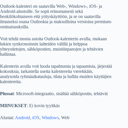
Outlook-kalenteri on saatavilla Web-, Windows-, iOS- ja
Android-alustoille. Se sopii erinomaisesti sekä
henkilökohtaiseen että yrityskäyttöön, ja se on saatavilla
ilmaiseksi osana Outlookia ja maksullisina versioina premium-
ominaisuuksilla.
Voit tehdä monia asioita Outlook-kalenterin avulla, mukaan
lukien synkronoinnin laitteiden välillä ja helppoa
yhteystietojen, sähköpostien, muistiinpanojen ja tehtävien
hallintaa.
Kalenterin avulla voit luoda tapahtumia ja tapaamisia, järjestää
kokouksia, tarkastella useita kalentereita vierekkäin,
analysoida ryhmäaikatauluja, tilata ja hallita muiden käyttäjien
kalentereita.
Plussat
: Microsoft-integraatio, sisältää sähköpostin, tehtävät
MIINUKSET
: Ei kovin tyylikäs
Alustat:
Android
,
iOS
,
Windows
, Web