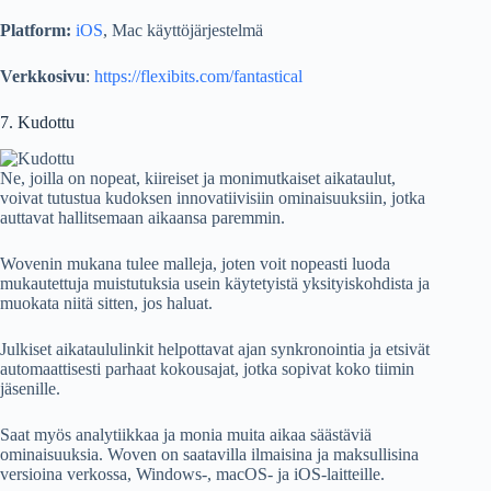
Platform:
iOS
, Mac käyttöjärjestelmä
Verkkosivu
:
https://flexibits.com/fantastical
7. Kudottu
Ne, joilla on nopeat, kiireiset ja monimutkaiset aikataulut,
voivat tutustua kudoksen innovatiivisiin ominaisuuksiin, jotka
auttavat hallitsemaan aikaansa paremmin.
Wovenin mukana tulee malleja, joten voit nopeasti luoda
mukautettuja muistutuksia usein käytetyistä yksityiskohdista ja
muokata niitä sitten, jos haluat.
Julkiset aikataululinkit helpottavat ajan synkronointia ja etsivät
automaattisesti parhaat kokousajat, jotka sopivat koko tiimin
jäsenille.
Saat myös analytiikkaa ja monia muita aikaa säästäviä
ominaisuuksia. Woven on saatavilla ilmaisina ja maksullisina
versioina verkossa, Windows-, macOS- ja iOS-laitteille.