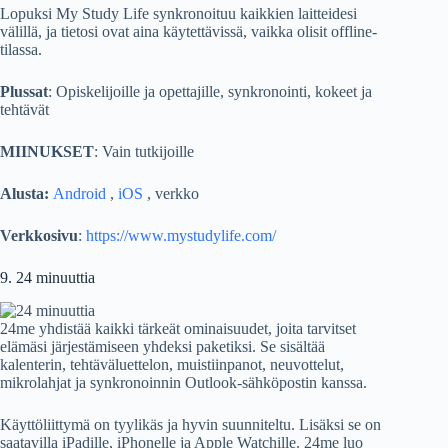
Lopuksi My Study Life synkronoituu kaikkien laitteidesi
välillä, ja tietosi ovat aina käytettävissä, vaikka olisit offline-
tilassa.
Plussat
: Opiskelijoille ja opettajille, synkronointi, kokeet ja
tehtävät
MIINUKSET
: Vain tutkijoille
Alusta:
Android
,
iOS
, verkko
Verkkosivu
:
https://www.mystudylife.com/
9. 24 minuuttia
24me yhdistää kaikki tärkeät ominaisuudet, joita tarvitset
elämäsi järjestämiseen yhdeksi paketiksi. Se sisältää
kalenterin, tehtäväluettelon, muistiinpanot, neuvottelut,
mikrolahjat ja synkronoinnin Outlook-sähköpostin kanssa.
Käyttöliittymä on tyylikäs ja hyvin suunniteltu. Lisäksi se on
saatavilla iPadille, iPhonelle ja Apple Watchille. 24me luo