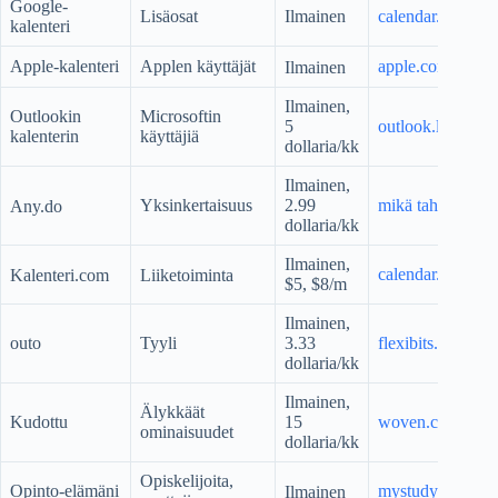
Google-
Lisäosat
Ilmainen
calendar.google
kalenteri
Apple-kalenteri
Applen käyttäjät
apple.com
Ilmainen
Ilmainen,
Outlookin
Microsoftin
5
outlook.live.com
kalenterin
käyttäjiä
dollaria/kk
Ilmainen,
Yksinkertaisuus
2.99
mikä tahansa. tee
Any.do
dollaria/kk
Ilmainen,
calendar.com
Kalenteri.com
Liiketoiminta
$5, $8/m
Ilmainen,
outo
Tyyli
3.33
flexibits.com/fant
dollaria/kk
Ilmainen,
Älykkäät
Kudottu
15
woven.com
ominaisuudet
dollaria/kk
Opiskelijoita,
Opinto-elämäni
mystudylife.com
Ilmainen