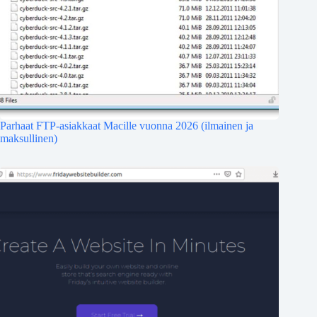
Parhaat FTP-asiakkaat Macille vuonna 2026 (ilmainen ja
maksullinen)