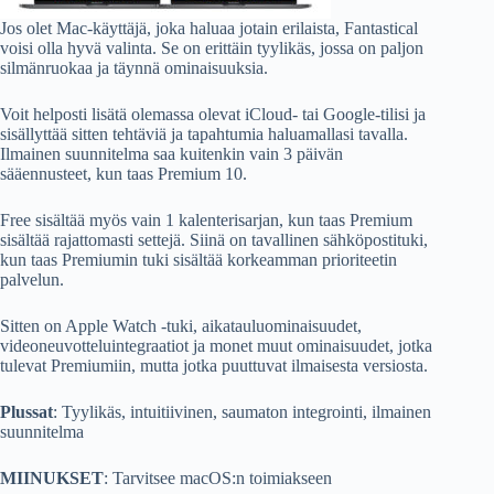
Jos olet Mac-käyttäjä, joka haluaa jotain erilaista, Fantastical
voisi olla hyvä valinta. Se on erittäin tyylikäs, jossa on paljon
silmänruokaa ja täynnä ominaisuuksia.
Voit helposti lisätä olemassa olevat iCloud- tai Google-tilisi ja
sisällyttää sitten tehtäviä ja tapahtumia haluamallasi tavalla.
Ilmainen suunnitelma saa kuitenkin vain 3 päivän
sääennusteet, kun taas Premium 10.
Free sisältää myös vain 1 kalenterisarjan, kun taas Premium
sisältää rajattomasti settejä. Siinä on tavallinen sähköpostituki,
kun taas Premiumin tuki sisältää korkeamman prioriteetin
palvelun.
Sitten on Apple Watch -tuki, aikatauluominaisuudet,
videoneuvotteluintegraatiot ja monet muut ominaisuudet, jotka
tulevat Premiumiin, mutta jotka puuttuvat ilmaisesta versiosta.
Plussat
: Tyylikäs, intuitiivinen, saumaton integrointi, ilmainen
suunnitelma
MIINUKSET
: Tarvitsee macOS:n toimiakseen