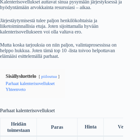
Kalenterisovellukset auttavat sinua pysymään järjestyksessä ja
hyödyntämään arvokkainta resurssiasi – aikaa.
Järjestäytymisestä tulee paljon henkilökohtaisia ​​ja
liiketoiminnallisia etuja. Joten sijoittamalla hyvään
kalenterisovellukseen voi olla valtava ero.
Mutta koska tarjouksia on niin paljon, valintaprosessissa on
helppo hukkua. Joten tämä top 10 -lista toivoo helpottavan
elämääsi esittelemällä parhaat.
Sisällysluettelo
piiloutua
Parhaat kalenterisovellukset
Yhteenveto
Parhaat kalenterisovellukset
Heidän
Hinta
Verkkosiv
Paras
toimestaan