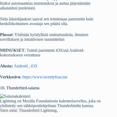
lisäksi automaattisia muistutuksia ja auttaa järjestämään
aikataulusi puolestasi.
Sirin ääniohjaukset saavat sen toimimaan paremmin kuin
henkilökohtainen avustaja sen pitäisi olla.
Plussat
: Yhdistää hyödyllisiä ominaisuuksia, ilmaisen
sovelluksen ja intuitiivisen suunnittelun
MIINUKSET
: Toimii paremmin iOS:ssä Android-
kokemukseen verrattuna
Alusta:
Android
,
iOS
Verkkosivu
:
https://www.twentyfour.me
10. Thunderbird-salama
Lightning on Mozilla Foundationin kalenterisovellus, joka on
yhdistetty sen sähköpostiohjelman Thunderbirdin kanssa.
Siten nimi: Thunderbird Lightning.