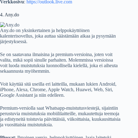
Verkkosivu
:
https://outlook.live.com
4. Any.do
Any.do on yksinkertainen ja helppokäyttöinen
kalenterisovellus, joka auttaa säästämään aikaa ja pysymään
järjestyksessä.
Se on saatavana ilmaisina ja premium-versioina, joten voit
valita, mikä sopii sinulle parhaiten. Molemmissa versioissa
voit luoda muistutuksia luonnollisella kielellä, joka ei aiheuta
sekaannusta myöhemmin.
Voit käyttää sitä useilla eri laitteilla, mukaan lukien Android,
iPhone, Alexa, Chrome, Apple Watch, Huawei, Web, Siri,
Google Assistant ja niin edelleen.
Premium-versiolla saat Whatsapp-muistutusviestejä, sijaintiin
perustuvia muistutuksia mobiililaitteille, mukautettuja teemoja
ja edistyneitä toistuvia päivittäisiä, viikoittaisia, kuukausittaisia
​​ja vuosittaisia ​​muistutuksia.
Plussat
: Ilmainen versio, helppokäyttöinen, laaja laitetuki