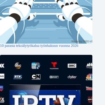
10 parasta tekoälytyökalua työnhakuun vuonna 2026