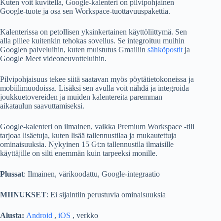
Kuten voit kuvitella, Google-kalenteri on pilvipohjainen
Google-tuote ja osa sen Workspace-tuottavuuspakettia.
Kalenterissa on petollisen yksinkertainen käyttöliittymä. Sen
alla piilee kuitenkin tehokas sovellus. Se integroituu muihin
Googlen palveluihin, kuten muistutus Gmailiin
sähköpostit
ja
Google Meet videoneuvotteluihin.
Pilvipohjaisuus tekee siitä saatavan myös pöytätietokoneissa ja
mobiilimuodoissa. Lisäksi sen avulla voit nähdä ja integroida
joukkuetovereiden ja muiden kalentereita paremman
aikataulun saavuttamiseksi.
Google-kalenteri on ilmainen, vaikka Premium Workspace -tili
tarjoaa lisäetuja, kuten lisää tallennustilaa ja mukautettuja
ominaisuuksia. Nykyinen 15 Gt:n tallennustila ilmaisille
käyttäjille on silti enemmän kuin tarpeeksi monille.
Plussat
: Ilmainen, värikoodattu, Google-integraatio
MIINUKSET
: Ei sijaintiin perustuvia ominaisuuksia
Alusta:
Android
,
iOS
, verkko