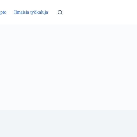
pto
Ilmaisia ​​työkaluja