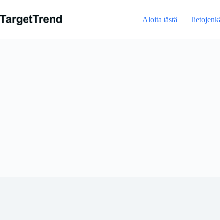
Hyppää
sisältöön
Aloita tästä
Tietojenkä