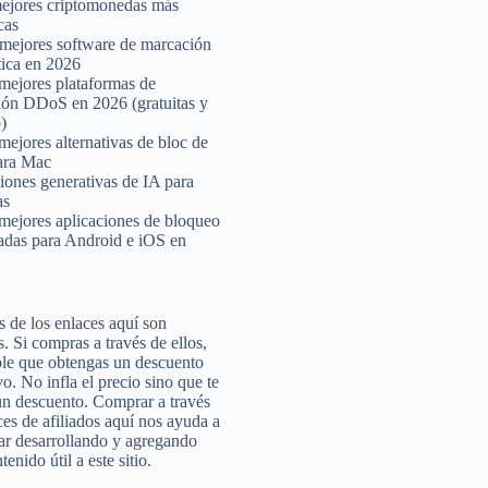
ejores criptomonedas más
cas
mejores software de marcación
ica en 2026
mejores plataformas de
ión DDoS en 2026 (gratuitas y
)
mejores alternativas de bloc de
ara Mac
iones generativas de IA para
as
mejores aplicaciones de bloqueo
adas para Android e iOS en
 de los enlaces aquí son
s. Si compras a través de ellos,
ble que obtengas un descuento
o. No infla el precio sino que te
un descuento. Comprar a través
ces de afiliados aquí nos ayuda a
ar desarrollando y agregando
enido útil a este sitio.