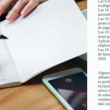
Las 9 m
ecológi
Los 10 
automát
Las 10 
protecc
de pago
Las 10 
notas p
Aplicac
empres
Las 10 
de llam
2026
Algunos
afiliado
es posi
exclusiv
ofrece 
de enla
continu
más cont