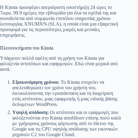
Η Kinsta προσφέρει απεριόριστη υποστήριξη 24 ώρες το
7ωρο, 99.9 ημέρες την εβδομάδα για όλα τα σχέδιά της και
συνοδεύεται από συμφωνία επιπέδου υπηρεσίας χρόνου
λειτουργίας XNUMX% (SLA), η οποία είναι μια εξαιρετική
προσφορά για τις περισσότερες μικρές και μεσαίες
επιχειρήσεις.
Πλεονεκτήματα του Kinsta
Υπάρχουν πολλά οφέλη από τη χρήση του Kinsta για
φιλοξενία ιστοτόπων και εφαρμογών. Εδώ είναι μερικά από
αυτά.
Εξοικονόμηση χρόνου
: Το Kinsta στοχεύει να
απελευθερώσει τον χρόνο του χρήστη του,
διευκολύνοντας την εγκατάσταση και τη διαχείριση
ενός ιστότοπου, μιας εφαρμογής ή μιας ειδικής βάσης
δεδομένων WordPress.
Υψηλή απόδοση:
Οι ιστότοποι και οι εφαρμογές που
φιλοξενούνται στο Kinsta αποδίδουν επίσης πολύ καλά
με γρήγορους χρόνους φόρτωσης από το δίκτυο της
Google και τις CPU υψηλής απόδοσης των εικονικών
μηχανών C2 του Google Cloud.