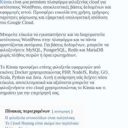
Kinsta
είναι μια premium πλατφόρμα φιλοξενίας cloud για
ιστότοπους WordPress, αποκλειστικές βάσεις δεδομένων και
εφαρμογές ιστού. Προσφέρει ευκολία στη χρήση, γρήγορες
ταχύτητες φόρτωσης και εξαιρετική υπολογιστική απόδοση
του Google Cloud.
Μπορείτε εύκολα να εγκαταστήσετε και να διαχειριστείτε
ιστότοπους WordPress στην πλατφόρμα και τα πάντα
φροντίζονται αυτόματα. Για βάσεις δεδομένων, μπορείτε να
φιλοξενήσετε MySQL, PostgreSQL, Redis και MariaDB
χωρίς πλήθος σειρών ή όρια ερωτημάτων.
Το Kinsta προσφέρει επίσης φιλοξενία εφαρμογών από
εικόνες Docker χρησιμοποιώντας PHP, NodeJS, Ruby, GO,
Scala, Python και Java. Αυτή η ανάρτηση σάς δείχνει πόσο
εύκολα, αποτελεσματικά και αξιόπιστα μπορείτε να
φιλοξενήσετε στο cloud χρησιμοποιώντας το Kinsta και τι
σημαίνει για την επιχείρησή σας.
Πίνακας περιεχομένων
απόκρυψη
Η φιλοξενία ιστοσελίδων είναι πολύπλοκη
Το Cloud Hosting είναι ακόμα πιο περίπλοκο