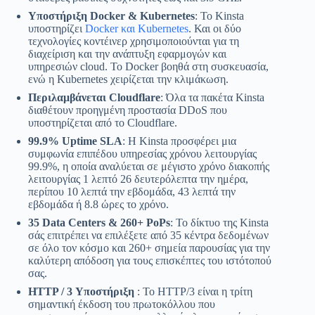
Υποστήριξη Docker & Kubernetes
: Το Kinsta
υποστηρίζει
Docker και Kubernetes
. Και οι δύο
τεχνολογίες κοντέινερ χρησιμοποιούνται για τη
διαχείριση και την ανάπτυξη εφαρμογών και
υπηρεσιών cloud. Το Docker βοηθά στη συσκευασία,
ενώ η Kubernetes χειρίζεται την κλιμάκωση.
Περιλαμβάνεται Cloudflare
: Όλα τα πακέτα Kinsta
διαθέτουν προηγμένη προστασία DDoS που
υποστηρίζεται από το Cloudflare.
99.9% Uptime SLA
:
Η Kinsta προσφέρει μια
συμφωνία επιπέδου υπηρεσίας χρόνου λειτουργίας
99.9%, η οποία αναλύεται σε μέγιστο χρόνο διακοπής
λειτουργίας 1 λεπτό 26 δευτερόλεπτα την ημέρα,
περίπου 10 λεπτά την εβδομάδα, 43 λεπτά την
εβδομάδα ή 8.8 ώρες το χρόνο.
35 Data Centers & 260+ PoPs
: Το δίκτυο της Kinsta
σάς επιτρέπει να επιλέξετε από 35 κέντρα δεδομένων
σε όλο τον κόσμο και 260+ σημεία παρουσίας για την
καλύτερη απόδοση για τους επισκέπτες του ιστότοπού
σας.
HTTP / 3 Υποστήριξη
: Το HTTP/3 είναι η τρίτη
σημαντική έκδοση του πρωτοκόλλου που