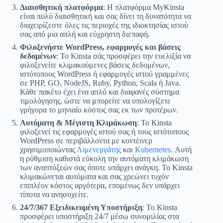
Διαισθητική πλατφόρμα
: Η πλατφόρμα MyKinsta
είναι πολύ διαισθητική και σας δίνει τη δυνατότητα να
διαχειρίζεστε όλες τις περιοχές της ιδιοκτησίας ιστού
σας από μια απλή και εύχρηστη διεπαφή.
Φιλοξενήστε WordPress, εφαρμογές και βάσεις
δεδομένων
: Το Kinsta σάς προσφέρει την ευελιξία να
φιλοξενείτε κλιμακούμενες βάσεις δεδομένων,
ιστότοπους WordPress ή εφαρμογές ιστού γραμμένες
σε PHP, GO, NodeJS, Ruby, Python, Scala ή Java.
Κάθε πακέτο έχει ένα απλό και διαφανές σύστημα
τιμολόγησης, ώστε να μπορείτε να υπολογίζετε
γρήγορα το μηνιαίο κόστος σας εκ των προτέρων.
Αυτόματη & Μέγιστη Κλιμάκωση
: Το Kinsta
φιλοξενεί τις εφαρμογές ιστού σας ή τους ιστότοπους
WordPress σε περιβάλλοντα με κοντέινερ
χρησιμοποιώντας
Λιμενεργάτης
και
Kubernetes
. Αυτή
η ρύθμιση καθιστά εύκολη την αυτόματη κλιμάκωση
των αναπτύξεών σας όποτε υπάρχει ανάγκη. Το Kinsta
κλιμακώνεται αυτόματα και σας χρεώνει τυχόν
επιπλέον κόστος αργότερα, επομένως δεν υπάρχει
τίποτα να ανησυχείτε.
24/7/367 Εξειδικευμένη Υποστήριξη
: Το Kinsta
προσφέρει υποστήριξη 24/7 μέσω συνομιλίας στα