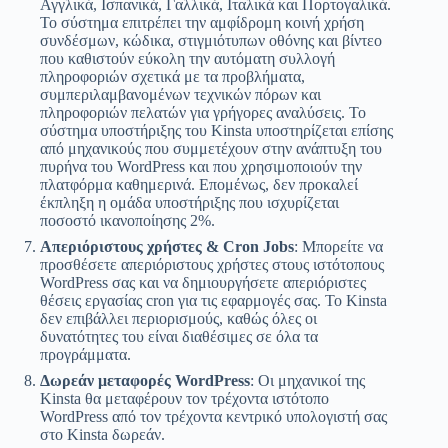
Αγγλικά, Ισπανικά, Γαλλικά, Ιταλικά και Πορτογαλικά.
Το σύστημα επιτρέπει την αμφίδρομη κοινή χρήση
συνδέσμων, κώδικα, στιγμιότυπων οθόνης και βίντεο
που καθιστούν εύκολη την αυτόματη συλλογή
πληροφοριών σχετικά με τα προβλήματα,
συμπεριλαμβανομένων τεχνικών πόρων και
πληροφοριών πελατών για γρήγορες αναλύσεις. Το
σύστημα υποστήριξης του Kinsta υποστηρίζεται επίσης
από μηχανικούς που συμμετέχουν στην ανάπτυξη του
πυρήνα του WordPress και που χρησιμοποιούν την
πλατφόρμα καθημερινά. Επομένως, δεν προκαλεί
έκπληξη η ομάδα υποστήριξης που ισχυρίζεται
ποσοστό ικανοποίησης 2%.
Απεριόριστους χρήστες & Cron Jobs
: Μπορείτε να
προσθέσετε απεριόριστους χρήστες στους ιστότοπους
WordPress σας και να δημιουργήσετε απεριόριστες
θέσεις εργασίας cron για τις εφαρμογές σας. Το Kinsta
δεν επιβάλλει περιορισμούς, καθώς όλες οι
δυνατότητες του είναι διαθέσιμες σε όλα τα
προγράμματα.
Δωρεάν μεταφορές WordPress
: Οι μηχανικοί της
Kinsta θα μεταφέρουν τον τρέχοντα ιστότοπο
WordPress από τον τρέχοντα κεντρικό υπολογιστή σας
στο Kinsta δωρεάν.