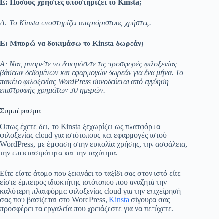
Ε: Πόσους χρήστες υποστηρίζει το Kinsta;
Α: Το Kinsta υποστηρίζει απεριόριστους χρήστες.
Ε: Μπορώ να δοκιμάσω το Kinsta δωρεάν;
Α: Ναι, μπορείτε να δοκιμάσετε τις προσφορές φιλοξενίας
βάσεων δεδομένων και εφαρμογών δωρεάν για ένα μήνα. Το
πακέτο φιλοξενίας WordPress συνοδεύεται από εγγύηση
επιστροφής χρημάτων 30 ημερών.
Συμπέρασμα
Όπως έχετε δει, το Kinsta ξεχωρίζει ως πλατφόρμα
φιλοξενίας cloud για ιστότοπους και εφαρμογές ιστού
WordPress, με έμφαση στην ευκολία χρήσης, την ασφάλεια,
την επεκτασιμότητα και την ταχύτητα.
Είτε είστε άτομο που ξεκινάει το ταξίδι σας στον ιστό είτε
είστε έμπειρος ιδιοκτήτης ιστότοπου που αναζητά την
καλύτερη πλατφόρμα φιλοξενίας cloud για την επιχείρησή
σας που βασίζεται στο WordPress,
Kinsta
σίγουρα σας
προσφέρει τα εργαλεία που χρειάζεστε για να πετύχετε.