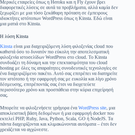
Μερικές εταιρείες όπως η Heroku και η Fly έχουν βρει
διαφορετικές λύσεις σε αυτά τα προβλήματα, αλλά καμία δεν
ξεχωρίζει με μια τόσο ξεκάθαρη πρόταση σε έμπειρους
ιδιοκτήτες ιστότοπων WordPress όπως η Kinsta. Εδώ είναι
μια ματιά στο Kinsta.
Η λύση Kinsta
Kinsta
είναι μια διαχειριζόμενη λύση φιλοξενίας cloud που
καθιστά όσο το δυνατόν πιο εύκολη την αποτελεσματική
φιλοξενία ιστοσελίδων WordPress στο cloud. Το Kinsta
συνδυάζει τη δύναμη και την επεκτασιμότητα του cloud
hosting με όλες τις απαραίτητες συνοδευτικές τεχνολογίες σε
ένα διαχειριζόμενο πακέτο. Αυτό σας επιτρέπει να διατηρείτε
τον ιστότοπο ή την εφαρμογή σας με ευκολία και λίγο χρόνο
δέσμευσης, επιτρέποντάς σας έτσι να διοχετεύετε
περισσότερο χρόνο και προσπάθεια στην κύρια επιχείρησή
σας.
Μπορείτε να φιλοξενήσετε γρήγορα ένα
WordPress site
, μια
αποκλειστική βάση δεδομένων ή μια εφαρμογή docker που
εκτελεί PHP, Ruby, Java, Python, Scala, GO ή NodeJS. Τα
πάντα διαχειρίζονται και κλιμακώνονται αυτόματα – έτσι δεν
χρειάζεται να αγχώνεστε.