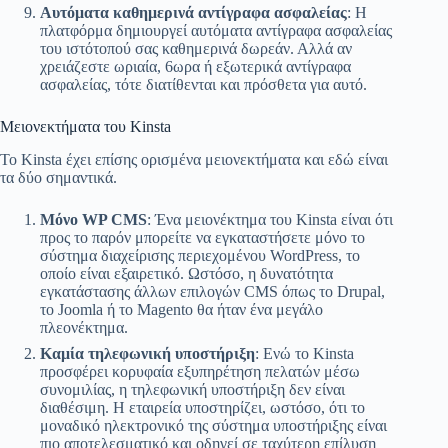
Αυτόματα καθημερινά αντίγραφα ασφαλείας
: Η
πλατφόρμα δημιουργεί αυτόματα αντίγραφα ασφαλείας
του ιστότοπού σας καθημερινά δωρεάν. Αλλά αν
χρειάζεστε ωριαία, 6ωρα ή εξωτερικά αντίγραφα
ασφαλείας, τότε διατίθενται και πρόσθετα για αυτό.
Μειονεκτήματα του Kinsta
Το Kinsta έχει επίσης ορισμένα μειονεκτήματα και εδώ είναι
τα δύο σημαντικά.
Μόνο WP CMS
: Ένα μειονέκτημα του Kinsta είναι ότι
προς το παρόν μπορείτε να εγκαταστήσετε μόνο το
σύστημα διαχείρισης περιεχομένου WordPress, το
οποίο είναι εξαιρετικό. Ωστόσο, η δυνατότητα
εγκατάστασης άλλων επιλογών CMS όπως το Drupal,
το Joomla ή το Magento θα ήταν ένα μεγάλο
πλεονέκτημα.
Καμία τηλεφωνική υποστήριξη
: Ενώ το Kinsta
προσφέρει κορυφαία εξυπηρέτηση πελατών μέσω
συνομιλίας, η τηλεφωνική υποστήριξη δεν είναι
διαθέσιμη. Η εταιρεία υποστηρίζει, ωστόσο, ότι το
μοναδικό ηλεκτρονικό της σύστημα υποστήριξης είναι
πιο αποτελεσματικό και οδηγεί σε ταχύτερη επίλυση