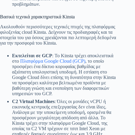
προβλημάτων.
Βασικά τεχνικά χαρακτηριστικά Kinsta
Ακολουθούν περισσότερες τεχνικές πτυχές της πλατφόρμας
φιλοξενίας cloud Kinsta. Δείχνουν τις προδιαγραφές και τα
στοιχεία του για όσους χρειάζονται πιο λεπτομερή δεδομένα
για την προσφορά του Kinsta.
Εκτελείται σε GCP
: Το Kinsta τρέχει αποκλειστικά
στο
Πλατφόρμα Google Cloud (GCP)
, το οποίο
προσφέρει ένα δίκτυο κορυφαίας βαθμίδας με
αξιόπιστη υπολογιστική υποδομή. Η εστίαση στο
Google Cloud δίνει επίσης τη δυνατότητα στην Kinsta
να προσφέρει καλύτερα βελτιωμένα προϊόντα με
βαθύτερη γνώση και ενοποίηση των διαφορετικών
υπηρεσιών του GCP.
C2 Virtual Machines
: Όλες οι μονάδες vCPU ή
εικονικής κεντρικής επεξεργασίας δεν είναι ίδιες.
Ανάλογα με την υποκείμενη υποδομή, ορισμένα θα
προσφέρουν μεγαλύτερη απόδοση από άλλα. Το
Kinsta τρέχει στην πλατφόρμα Google Cloud, της
οποίας τα C2 VM τρέχουν σε τσιπ Intel Xeon με
σταθερές βασικές συχνότητες έως και 3.9 GHz.