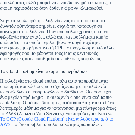
προβλήματα, αλλά μπορεί να είναι δαπανηρή και κοστίζει
ακόμη περισσότερο όταν έρθει η ώρα να κλιμακωθεί.
Στην κάτω πλευρά, η φιλοξενία ενός ιστότοπου όσο το
δυνατόν φθηνότερα σημαίνει συχνά την καταφυγή σε
κοινόχρηστη φιλοξενία. Πριν από πολλά χρόνια, η κοινή
φιλοξενία ήταν εντάξει, αλλά έχει τα προβλήματα κακής
απόδοσης – τα οποία περιλαμβάνουν αργή ταχύτητα
απόκρισης, μικρή κατανομή CPU, στραγγαλισμό από άλλες
εφαρμογές που μοιράζονται τους ίδιους κεντρικούς
υπολογιστές και ευαισθησία σε επιθέσεις ασφαλείας.
Το Cloud Hosting είναι ακόμα πιο περίπλοκο
Η φιλοξενία στο cloud επιλύει όλα αυτά τα προβλήματα
υποδομής και κόστους που σχετίζονται με τη φιλοξενία
ιστοσελίδων και εφαρμογών στο διαδίκτυο. Ωστόσο, έχει
ένα μεγάλο πρόβλημα - η φιλοξενία cloud είναι ακόμα πιο
περίπλοκη. Ο μέσος ιδιοκτήτης ιστότοπου θα χρειαστεί ένα
λεπτομερές μάθημα για να κατανοήσει μια πλατφόρμα όπως
το AWS (Amazon Web Services), για παράδειγμα. Και ενώ
Το GCP (Google Cloud Platform) είναι απλούστερο από το
AWS
, το ίδιο πρόβλημα πολυπλοκότητας παραμένει.