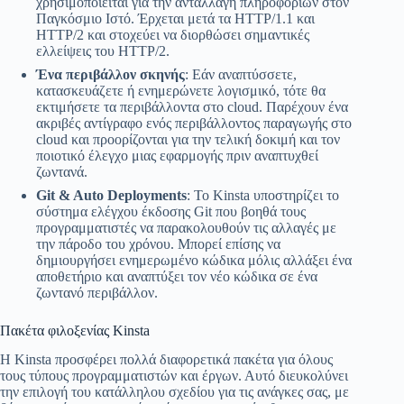
χρησιμοποιείται για την ανταλλαγή πληροφοριών στον
Παγκόσμιο Ιστό. Έρχεται μετά τα HTTP/1.1 και
HTTP/2 και στοχεύει να διορθώσει σημαντικές
ελλείψεις του HTTP/2.
Ένα περιβάλλον σκηνής
: Εάν αναπτύσσετε,
κατασκευάζετε ή ενημερώνετε λογισμικό, τότε θα
εκτιμήσετε τα περιβάλλοντα στο cloud. Παρέχουν ένα
ακριβές αντίγραφο ενός περιβάλλοντος παραγωγής στο
cloud και προορίζονται για την τελική δοκιμή και τον
ποιοτικό έλεγχο μιας εφαρμογής πριν αναπτυχθεί
ζωντανά.
Git & Auto Deployments
: Το Kinsta υποστηρίζει το
σύστημα ελέγχου έκδοσης Git που βοηθά τους
προγραμματιστές να παρακολουθούν τις αλλαγές με
την πάροδο του χρόνου. Μπορεί επίσης να
δημιουργήσει ενημερωμένο κώδικα μόλις αλλάξει ένα
αποθετήριο και αναπτύξει τον νέο κώδικα σε ένα
ζωντανό περιβάλλον.
Πακέτα φιλοξενίας Kinsta
Η Kinsta προσφέρει πολλά διαφορετικά πακέτα για όλους
τους τύπους προγραμματιστών και έργων. Αυτό διευκολύνει
την επιλογή του κατάλληλου σχεδίου για τις ανάγκες σας, με