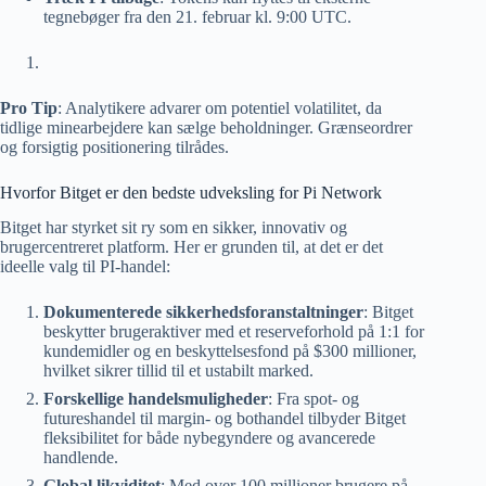
tegnebøger fra den 21. februar kl. 9:00 UTC.
Pro Tip
: Analytikere advarer om potentiel volatilitet, da
tidlige minearbejdere kan sælge beholdninger. Grænseordrer
og forsigtig positionering tilrådes.
Hvorfor Bitget er den bedste udveksling for Pi Network
Bitget har styrket sit ry som en sikker, innovativ og
brugercentreret platform. Her er grunden til, at det er det
ideelle valg til PI-handel:
Dokumenterede sikkerhedsforanstaltninger
: Bitget
beskytter brugeraktiver med et reserveforhold på 1:1 for
kundemidler og en beskyttelsesfond på $300 millioner,
hvilket sikrer tillid til et ustabilt marked.
Forskellige handelsmuligheder
: Fra spot- og
futureshandel til margin- og bothandel tilbyder Bitget
fleksibilitet for både nybegyndere og avancerede
handlende.
Global likviditet
: Med over 100 millioner brugere på