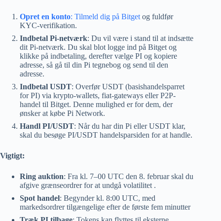
Opret en konto
: Tilmeld dig på Bitget
og fuldfør
KYC-verifikation.
Indbetal Pi-netværk
: Du vil være i stand til at indsætte
dit Pi-netværk. Du skal blot logge ind på Bitget og
klikke på indbetaling, derefter vælge PI og kopiere
adresse, så gå til din Pi tegnebog og send til den
adresse.
Indbetal USDT
: Overfør USDT (basishandelsparret
for PI) via krypto-wallets, fiat-gateways eller P2P-
handel til Bitget. Denne mulighed er for dem, der
ønsker at købe Pi Network.
Handl PI/USDT
: Når du har din Pi eller USDT klar,
skal du besøge PI/USDT handelsparsiden for at handle.
Vigtigt:
Ring auktion
: Fra kl. 7–00 UTC den 8. februar skal du
afgive grænseordrer for at undgå volatilitet .
Spot handel
: Begynder kl. 8:00 UTC, med
markedsordrer tilgængelige efter de første fem minutter
Træk PI tilbage
: Tokens kan flyttes til eksterne