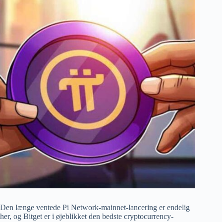
Den længe ventede Pi Network-mainnet-lancering er endelig
her, og Bitget er i øjeblikket den bedste cryptocurrency-