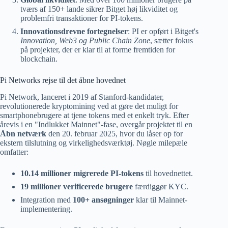
tværs af 150+ lande sikrer Bitget høj likviditet og
problemfri transaktioner for PI-tokens.
Innovationsdrevne fortegnelser
: PI er opført i Bitget's
Innovation, Web3 og Public Chain Zone
, sætter fokus
på projekter, der er klar til at forme fremtiden for
blockchain.
Pi Networks rejse til det åbne hovednet
Pi Network, lanceret i 2019 af Stanford-kandidater,
revolutionerede kryptomining ved at gøre det muligt for
smartphonebrugere at tjene tokens med et enkelt tryk. Efter
årevis i en "Indlukket Mainnet"-fase, overgår projektet til en
Åbn netværk
den 20. februar 2025, hvor du låser op for
ekstern tilslutning og virkelighedsværktøj. Nøgle milepæle
omfatter:
10.14 millioner migrerede PI-tokens
til hovednettet.
19 millioner verificerede brugere
færdiggør KYC.
Integration med
100+ ansøgninger
klar til Mainnet-
implementering.