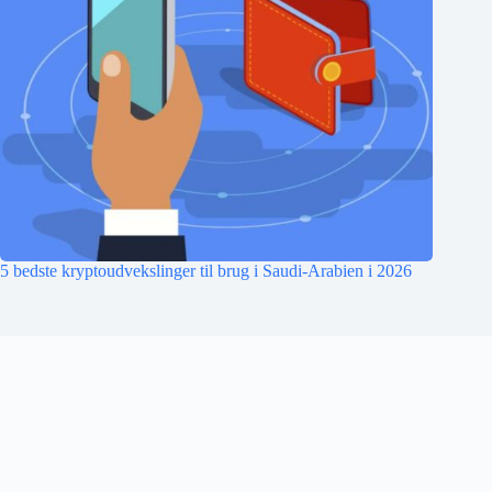
5 bedste kryptoudvekslinger til brug i Saudi-Arabien i 2026