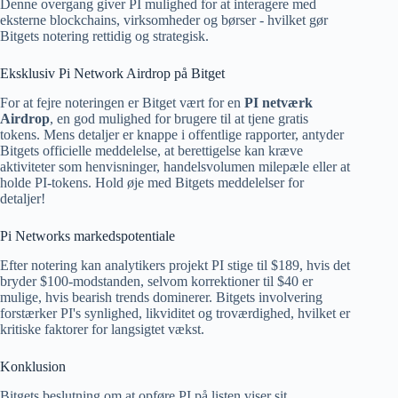
Denne overgang giver PI mulighed for at interagere med
eksterne blockchains, virksomheder og børser - hvilket gør
Bitgets notering rettidig og strategisk.
Eksklusiv Pi Network Airdrop på Bitget
For at fejre noteringen er Bitget vært for en
PI netværk
Airdrop
, en god mulighed for brugere til at tjene gratis
tokens. Mens detaljer er knappe i offentlige rapporter, antyder
Bitgets officielle meddelelse, at berettigelse kan kræve
aktiviteter som henvisninger, handelsvolumen milepæle eller at
holde PI-tokens. Hold øje med Bitgets meddelelser for
detaljer!
Pi Networks markedspotentiale
Efter notering kan analytikers projekt PI stige til $189, hvis det
bryder $100-modstanden, selvom korrektioner til $40 er
mulige, hvis bearish trends dominerer. Bitgets involvering
forstærker PI's synlighed, likviditet og troværdighed, hvilket er
kritiske faktorer for langsigtet vækst.
Konklusion
Bitgets beslutning om at opføre PI på listen viser sit