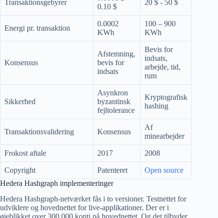
Transaktionsgebyrer
20 $ - 50 $
0.10 $
0.0002
100 – 900
Energi pr. transaktion
KWh
KWh
Bevis for
Afstemning,
indsats,
Konsensus
bevis for
arbejde, tid,
indsats
rum
Asynkron
Kryptografisk
Sikkerhed
byzantinsk
hashing
fejltolerance
Af
Transaktionsvalidering
Konsensus
minearbejder
Frokost aftale
2017
2008
Copyright
Patenteret
Open source
Hedera Hashgraph implementeringer
Hedera Hashgraph-netværket fås i to versioner. Testnettet for
udviklere og hovednettet for live-applikationer. Der er i
øjeblikket over 300,000 konti på hovednettet. Og det tilbyder