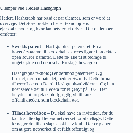
Ulemper ved Hedera Hashgraph
Hedera Hashgraph har også et par ulemper, som er værd at
overveje. Det store problem her er teknologiens
ejerskabsmodel og hvordan netværket drives. Disse ulemper
omfatter:
Swirlds patent
– Hashgraph er patenteret. En af
hovedårsagerne til blockchains succes ligger i projektets
open source-karakter. Dette fik alle til at bidrage til
noget større end dem selv. En slags bevægelse.
Hashgraphs teknologi er derimod patenteret. Og
firmaet, der har patentet, hedder Swirlds. Dette firma
tilhører Leemon Baird, Hashgraph-udvikleren. Og han
licenserede det til Hedera for et gebyr på 10%. Det
betyder, at projektet aldrig rigtig vil tilhøre
offentligheden, som blockchain gør.
Tilladt hovedbog
– Du skal have en invitation, før du
kan tilslutte dig Hedera-netværket for at deltage. Dette
krav gør det til en slags eksklusiv klub. Der er planer
om at gøre netværket til et fuldt offentligt og