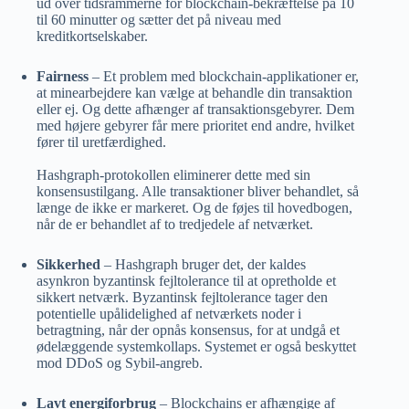
ud over tidsrammerne for blockchain-bekræftelse på 10
til 60 minutter og sætter det på niveau med
kreditkortselskaber.
Fairness
– Et problem med blockchain-applikationer er,
at minearbejdere kan vælge at behandle din transaktion
eller ej. Og dette afhænger af transaktionsgebyrer. Dem
med højere gebyrer får mere prioritet end andre, hvilket
fører til uretfærdighed.
Hashgraph-protokollen eliminerer dette med sin
konsensustilgang. Alle transaktioner bliver behandlet, så
længe de ikke er markeret. Og de føjes til hovedbogen,
når de er behandlet af to tredjedele af netværket.
Sikkerhed
– Hashgraph bruger det, der kaldes
asynkron byzantinsk fejltolerance til at opretholde et
sikkert netværk. Byzantinsk fejltolerance tager den
potentielle upålidelighed af netværkets noder i
betragtning, når der opnås konsensus, for at undgå et
ødelæggende systemkollaps. Systemet er også beskyttet
mod DDoS og Sybil-angreb.
Lavt energiforbrug
– Blockchains er afhængige af