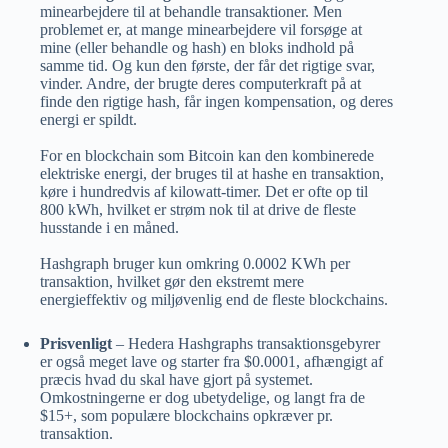
minearbejdere til at behandle transaktioner. Men
problemet er, at mange minearbejdere vil forsøge at
mine (eller behandle og hash) en bloks indhold på
samme tid. Og kun den første, der får det rigtige svar,
vinder. Andre, der brugte deres computerkraft på at
finde den rigtige hash, får ingen kompensation, og deres
energi er spildt.
For en blockchain som Bitcoin kan den kombinerede
elektriske energi, der bruges til at hashe en transaktion,
køre i hundredvis af kilowatt-timer. Det er ofte op til
800 kWh, hvilket er strøm nok til at drive de fleste
husstande i en måned.
Hashgraph bruger kun omkring 0.0002 KWh per
transaktion, hvilket gør den ekstremt mere
energieffektiv og miljøvenlig end de fleste blockchains.
Prisvenligt
– Hedera Hashgraphs transaktionsgebyrer
er også meget lave og starter fra $0.0001, afhængigt af
præcis hvad du skal have gjort på systemet.
Omkostningerne er dog ubetydelige, og langt fra de
$15+, som populære blockchains opkræver pr.
transaktion.