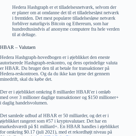
Hedera Hashgraph er et tilladelsesnetværk, selvom der
er planer om at omdanne det til et tilladelsesløst netværk
i fremtiden. Det mest populære tilladelsesløse netværk
forbliver naturligvis Bitcoin og Ethereum, som har
hundredtusindvis af anonyme computere fra hele verden
til at deltage.
HBAR – Valutaen
Hedera Hashgraph-hovedbogen er i øjeblikket den eneste
autoriserede Hashgraph-reskontro, og dens oprindelige valuta
er HBAR. Du bruger den til at betale for transaktioner på
Hedera-reskontroen. Og da du ikke kan tjene det gennem
minedrift, skal du købe det.
Der er i øjeblikket omkring 8 milliarder HBAR'er i omløb
med over 3 millioner daglige transaktioner og $150 millioner+
i daglig handelsvolumen.
Det samlede udbud af HBAR er 50 milliarder, og det er i
øjeblikket rangeret som #57 i kryptovalutaer. Det har en
markedsværdi på $1 milliard+. En HBAR handles i øjeblikket
for omkring $0.17 (juli 2021), med et rekordhøjt niveau på