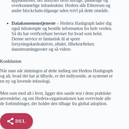
applikationer, der udnytter dens hurtige, pålidelige og
overkommelige infrastruktur. Hedera slår Ethereum og
andre blockchain-tilgange uden tvivl på dette område.
Datakonsensustjeneste
– Hedera Hashgraph lader dig
også tidsstemple og bestille information fra hele verden.
Så du har verificerbare beviser for hvad som helst.
Denne service er fantastisk til at spore
forsyningskædeaktiver, aftaler, filbekræftelser,
datastreamingposter og så videre.
Konklusion
Når man når slutningen af ​​dette indlæg om Hedera Hashgraph
og alt, hvad det har at tilbyde, er det indlysende, at systemet er
en ny og lovende teknologi.
Men som med alt i livet, ligger den sande test i dens praktiske
anvendelse, og om Hedera-organisationen kan overvinde alle
de forhindringer, der holder den tilbage fra global adoption.
DEL