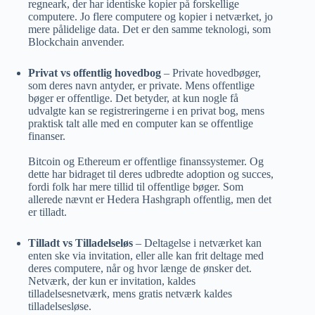
regneark, der har identiske kopier på forskellige
computere. Jo flere computere og kopier i netværket, jo
mere pålidelige data. Det er den samme teknologi, som
Blockchain anvender.
Privat vs offentlig hovedbog
– Private hovedbøger,
som deres navn antyder, er private. Mens offentlige
bøger er offentlige. Det betyder, at kun nogle få
udvalgte kan se registreringerne i en privat bog, mens
praktisk talt alle med en computer kan se offentlige
finanser.
Bitcoin og Ethereum er offentlige finanssystemer. Og
dette har bidraget til deres udbredte adoption og succes,
fordi folk har mere tillid til offentlige bøger. Som
allerede nævnt er Hedera Hashgraph offentlig, men det
er tilladt.
Tilladt vs Tilladelseløs
– Deltagelse i netværket kan
enten ske via invitation, eller alle kan frit deltage med
deres computere, når og hvor længe de ønsker det.
Netværk, der kun er invitation, kaldes
tilladelsesnetværk, mens gratis netværk kaldes
tilladelsesløse.