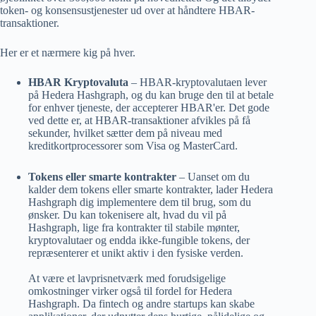
token- og konsensustjenester ud over at håndtere HBAR-
transaktioner.
Her er et nærmere kig på hver.
HBAR Kryptovaluta
– HBAR-kryptovalutaen lever
på Hedera Hashgraph, og du kan bruge den til at betale
for enhver tjeneste, der accepterer HBAR'er. Det gode
ved dette er, at HBAR-transaktioner afvikles på få
sekunder, hvilket sætter dem på niveau med
kreditkortprocessorer som Visa og MasterCard.
Tokens eller smarte kontrakter
– Uanset om du
kalder dem tokens eller smarte kontrakter, lader Hedera
Hashgraph dig implementere dem til brug, som du
ønsker. Du kan tokenisere alt, hvad du vil på
Hashgraph, lige fra kontrakter til stabile mønter,
kryptovalutaer og endda ikke-fungible tokens, der
repræsenterer et unikt aktiv i den fysiske verden.
At være et lavprisnetværk med forudsigelige
omkostninger virker også til fordel for Hedera
Hashgraph. Da fintech og andre startups kan skabe