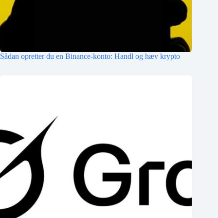
Sådan opretter du en Binance-konto: Handl og hæv krypto