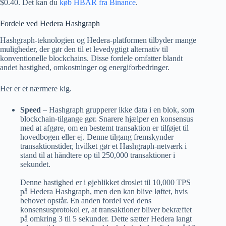
$0.40. Det kan du
køb HBAR fra Binance
.
Fordele ved Hedera Hashgraph
Hashgraph-teknologien og Hedera-platformen tilbyder mange
muligheder, der gør den til et levedygtigt alternativ til
konventionelle blockchains. Disse fordele omfatter blandt
andet hastighed, omkostninger og energiforbedringer.
Her er et nærmere kig.
Speed
– Hashgraph grupperer ikke data i en blok, som
blockchain-tilgange gør. Snarere hjælper en konsensus
med at afgøre, om en bestemt transaktion er tilføjet til
hovedbogen eller ej. Denne tilgang fremskynder
transaktionstider, hvilket gør et Hashgraph-netværk i
stand til at håndtere op til 250,000 transaktioner i
sekundet.
Denne hastighed er i øjeblikket droslet til 10,000 TPS
på Hedera Hashgraph, men den kan blive løftet, hvis
behovet opstår. En anden fordel ved dens
konsensusprotokol er, at transaktioner bliver bekræftet
på omkring 3 til 5 sekunder. Dette sætter Hedera langt