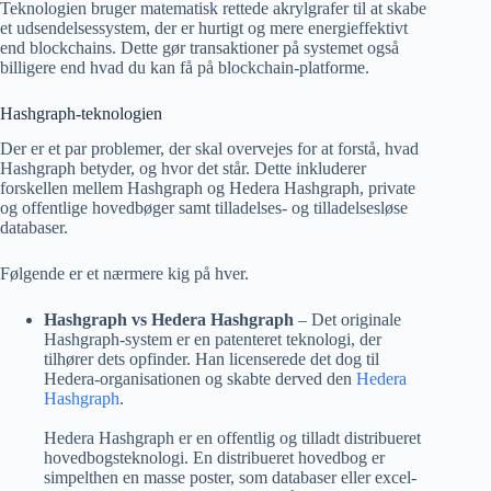
Teknologien bruger matematisk rettede akrylgrafer til at skabe
et udsendelsessystem, der er hurtigt og mere energieffektivt
end blockchains. Dette gør transaktioner på systemet også
billigere end hvad du kan få på blockchain-platforme.
Hashgraph-teknologien
Der er et par problemer, der skal overvejes for at forstå, hvad
Hashgraph betyder, og hvor det står. Dette inkluderer
forskellen mellem Hashgraph og Hedera Hashgraph, private
og offentlige hovedbøger samt tilladelses- og tilladelsesløse
databaser.
Følgende er et nærmere kig på hver.
Hashgraph vs Hedera Hashgraph
– Det originale
Hashgraph-system er en patenteret teknologi, der
tilhører dets opfinder. Han licenserede det dog til
Hedera-organisationen og skabte derved den
Hedera
Hashgraph
.
Hedera Hashgraph er en offentlig og tilladt distribueret
hovedbogsteknologi. En distribueret hovedbog er
simpelthen en masse poster, som databaser eller excel-