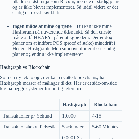
tilladelsesløst miljø som Bitcoin, men de er stadig planer
og er ikke blevet implementeret. Så indtil videre er det
stadig en eksklusiv klub.
Ingen måde at mine og tjene
– Du kan ikke mine
Hashgraph på nuværende tidspunkt. Så den eneste
måde at få HBAR'er på er at købe dem. Der er dog
planer om at indføre POS (proof of stake) minedrift i
Hedera Hashgraph. Men som ovenfor er disse stadig
planer og endnu ikke implementeret.
Hashgraph vs Blockchain
Som en ny teknologi, der kan erstatte blockchains, har
Hashgraph masser af målinger til det. Her er et side-om-side
kig på begge systemer for hurtig reference.
Hashgraph
Blockchain
Transaktioner pr. Sekund
10,000 +
4-15
Transaktionsbekræftelsestid
5 sekunder
5-60 Minutes
0.0001 $ -