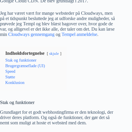
Google Cloud CDN. De blev grundlagt i 2017.
Jeg har været vært for mange websteder på Cloudways, men
på et tidspunkt besluttede jeg at udforske andre muligheder, så
prøvede jeg Templ og blev blæst bagover over, hvor gode de
var, og alligevel er det ikke alle, der taler om det. Du kan læse
min
Cloudways gennemgang
og
Tempel anmeldelse
.
Indholdsfortegnelse
skjule
Stak og funktioner
Brugergrænseflade (UI)
Speed
Støtte
Konklusion
Stak og funktioner
Grundlaget for et godt webhostingfirma er den teknologi, der
driver deres platform. Og også de funktioner, der gør det så
nemt som muligt at hoste et websted med dem.