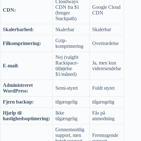
Cloudways
CDN fra $1
Google Cloud
CDN:
(bruger
CDN
Stackpath)
Skalerbarhed:
Skalerbar
Skalerbar
Gzip-
Filkomprimering:
Overtrædelse
komprimering
Nej (valgfri
Rackspace-
Ja, men kun
E-mail:
tilføjelse
videresendelse
$1/måned)
Administreret
Semi-styret
Fuldt styret
WordPress:
Fjern backup:
tilgængelig
tilgængelig
Hjælp til
Ikke
Fås på
hastighedsoptimering:
tilgængelig
anmodning
Gennemsnitlig
support, men
Fremragende
betalt support
support