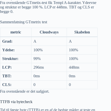
Fra ovenstående GTmetix-test fik Templ A-karakter. Ydeevne
og struktur er begge 100 %. LCP er 448ms. TBT og CLS er
begge 0.
Sammenfatning GTmetrix test
metric
Cloudways
Skabelon
Grad:
A
A
Ydelse:
100%
100%
Struktur:
99%
100%
LCP:
296ms
448ms
TBT:
0ms
0ms
CLS:
0
0
Fra ovenstående er det uafgjort.
TTFB via bytecheck
Tid til første byte (TTFB) er en af ​​de bedste måder at teste en