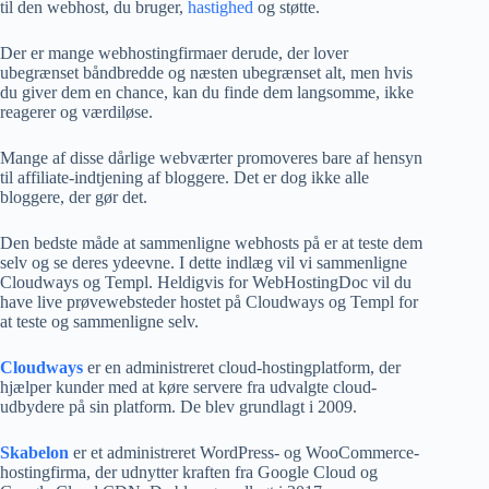
til den webhost, du bruger,
hastighed
og støtte.
Der er mange webhostingfirmaer derude, der lover
ubegrænset båndbredde og næsten ubegrænset alt, men hvis
du giver dem en chance, kan du finde dem langsomme, ikke
reagerer og værdiløse.
Mange af disse dårlige webværter promoveres bare af hensyn
til affiliate-indtjening af bloggere. Det er dog ikke alle
bloggere, der gør det.
Den bedste måde at sammenligne webhosts på er at teste dem
selv og se deres ydeevne. I dette indlæg vil vi sammenligne
Cloudways og Templ. Heldigvis for WebHostingDoc vil du
have live prøvewebsteder hostet på Cloudways og Templ for
at teste og sammenligne selv.
Cloudways
er en administreret cloud-hostingplatform, der
hjælper kunder med at køre servere fra udvalgte cloud-
udbydere på sin platform. De blev grundlagt i 2009.
Skabelon
er et administreret WordPress- og WooCommerce-
hostingfirma, der udnytter kraften fra Google Cloud og