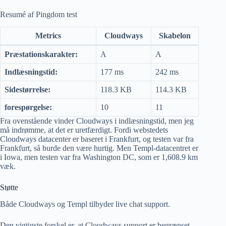
Resumé af Pingdom test
Metrics
Cloudways
Skabelon
Præstationskarakter:
A
A
Indlæsningstid:
177 ms
242 ms
Sidestørrelse:
118.3 KB
114.3 KB
forespørgelse:
10
11
Fra ovenstående vinder Cloudways i indlæsningstid, men jeg
må indrømme, at det er uretfærdigt. Fordi webstedets
Cloudways datacenter er baseret i Frankfurt, og testen var fra
Frankfurt, så burde den være hurtig. Men Templ-datacentret er
i Iowa, men testen var fra Washington DC, som er 1,608.9 km
væk.
Støtte
Både Cloudways og Templ tilbyder live chat support.
Den vigtigste forskel er, at Cloudways support er begrænset,