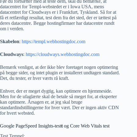
Før du fortsætter med at teste dem, skal du bemærke, at
datacentret for Templ-webstedet er i Iowa USA, mens
datacentret for Cloudways er i Frankfurt, Tyskland. Så for at
få et retfærdigt resultat, test dem fra det sted, der er tættest på
deres datacentre. Begge hostingfirmaer har datacentre rundt
om i verden.
Skabelon
:
https://templ.webhostingdoc.com
Cloudways
:
https://cloudways.webhostingdoc.com
Bemærk venligst, at der ikke blev foretaget nogen optimering
på begge sider, og intet plugin er installeret undtagen standard.
Det, du tester, er hver værts rå kraft.
Enhver, der er meget dygtig, kan optimere en hjemmeside.
Men for de ufaglærte skal de betale så meget for, at eksperter
kan optimere. Årsagen er, at jeg skal bruge
standardindstillingerne for hver vært. Der er ingen aktiv CDN
for hvert websted.
Google PageSpeed ​​Insights-test
t
og Core Web Vitals test
Test Tempel: