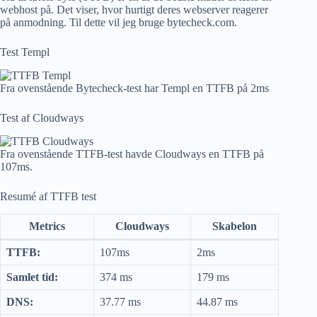
webhost på. Det viser, hvor hurtigt deres webserver reagerer
på anmodning. Til dette vil jeg bruge bytecheck.com.
Test Templ
Fra ovenstående Bytecheck-test har Templ en TTFB på 2ms
Test af Cloudways
Fra ovenstående TTFB-test havde Cloudways en TTFB på
107ms.
Resumé af TTFB test
Metrics
Cloudways
Skabelon
TTFB:
107ms
2ms
Samlet tid:
374 ms
179 ms
DNS:
37.77 ms
44.87 ms