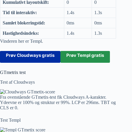
Kumulativt layoutskift:
0
0
Tid til interaktiv:
1.4s
1.3s
Samlet blokeringstid:
0ms
0ms
Hastighedsindeks:
1.4s
1.3s
Vinderen her er Templ.
Prøv Cloudways gratis
Prøv Templ gratis
GTmetrix test
Test af Cloudways
Fra ovenstående GTmetix-test fik Cloudways A-karakter.
Ydeevne er 100% og struktur er 99%. LCP er 296ms. TBT og
CLS er 0.
Test Templ