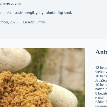
ehøver at vide
ne for massiv energilagring i almindeligt sand.
ember, 2025
Læsetid
8 mins
Anb
12 beds
webudv
10 beds
JavaScr
10 bedst
batteril
8 bedst
e-mail i
Sådan f
ressour