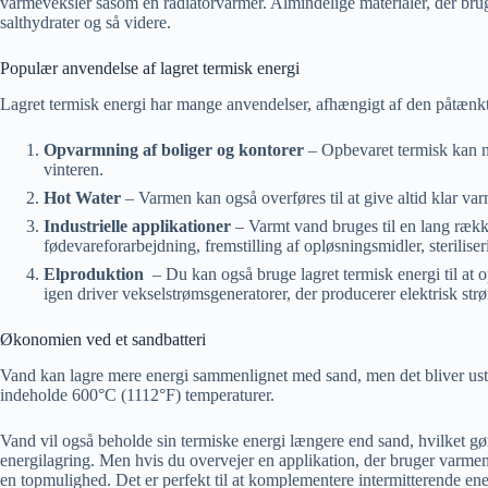
varmeveksler såsom en radiatorvarmer. Almindelige materialer, der bru
salthydrater og så videre.
Populær anvendelse af lagret termisk energi
Lagret termisk energi har mange anvendelser, afhængigt af den påtænk
Opvarmning af boliger og kontorer
– Opbevaret termisk kan n
vinteren.
Hot Water
– Varmen kan også overføres til at give altid klar va
Industrielle applikationer
– Varmt vand bruges til en lang række 
fødevareforarbejdning, fremstilling af opløsningsmidler, sterilis
Elproduktion
– Du kan også bruge lagret termisk energi til at o
igen driver vekselstrømsgeneratorer, der producerer elektrisk str
Økonomien ved et sandbatteri
Vand kan lagre mere energi sammenlignet med sand, men det bliver ust
indeholde 600°C (1112°F) temperaturer.
Vand vil også beholde sin termiske energi længere end sand, hvilket gø
energilagring. Men hvis du overvejer en applikation, der bruger varmen i 
en topmulighed. Det er perfekt til at komplementere intermitterende en