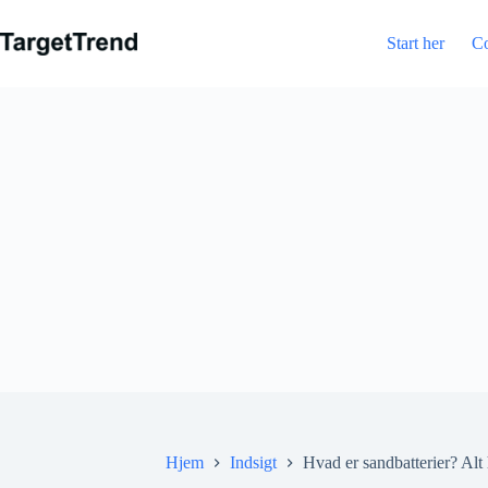
Spring
til
Start her
C
indhold
Hjem
Indsigt
Hvad er sandbatterier? Alt