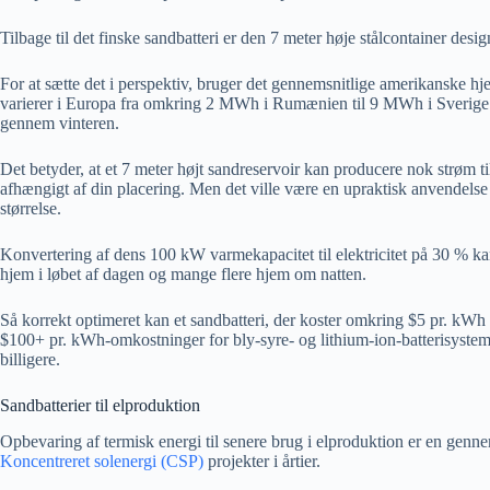
Tilbage til det finske sandbatteri er den 7 meter høje stålcontainer des
For at sætte det i perspektiv, bruger det gennemsnitlige amerikanske 
varierer i Europa fra omkring 2 MWh i Rumænien til 9 MWh i Sverige
gennem vinteren.
Det betyder, at et 7 meter højt sandreservoir kan producere nok strøm t
afhængigt af din placering. Men det ville være en upraktisk anvendelse
størrelse.
Konvertering af dens 100 kW varmekapacitet til elektricitet på 30 % ka
hjem i løbet af dagen og mange flere hjem om natten.
Så korrekt optimeret kan et sandbatteri, der koster omkring $5 pr. kWh 
$100+ pr. kWh-omkostninger for bly-syre- og lithium-ion-batterisysteme
billigere.
Sandbatterier til elproduktion
Opbevaring af termisk energi til senere brug i elproduktion er en genne
Koncentreret solenergi (CSP)
projekter i årtier.