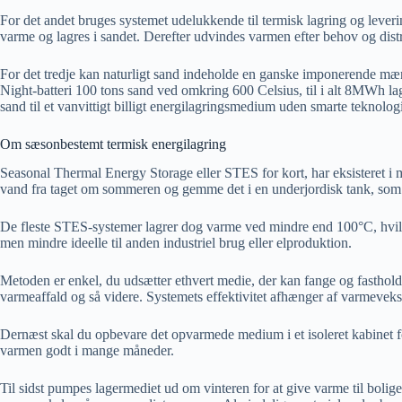
For det andet bruges systemet udelukkende til termisk lagring og leverin
varme og lagres i sandet. Derefter udvindes varmen efter behov og distri
For det tredje kan naturligt sand indeholde en ganske imponerende mæ
Night-batteri 100 tons sand ved omkring 600 Celsius, til i alt 8MWh l
sand til et vanvittigt billigt energilagringsmedium uden smarte teknologier
Om sæsonbestemt termisk energilagring
Seasonal Thermal Energy Storage eller STES for kort, har eksisteret i m
vand fra taget om sommeren og gemme det i en underjordisk tank, som 
De fleste STES-systemer lagrer dog varme ved mindre end 100°C, hvilk
men mindre ideelle til anden industriel brug eller elproduktion.
Metoden er enkel, du udsætter ethvert medie, der kan fange og fastholde 
varmeaffald og så videre. Systemets effektivitet afhænger af varmeveksl
Dernæst skal du opbevare det opvarmede medium i et isoleret kabinet 
varmen godt i mange måneder.
Til sidst pumpes lagermediet ud om vinteren for at give varme til boli