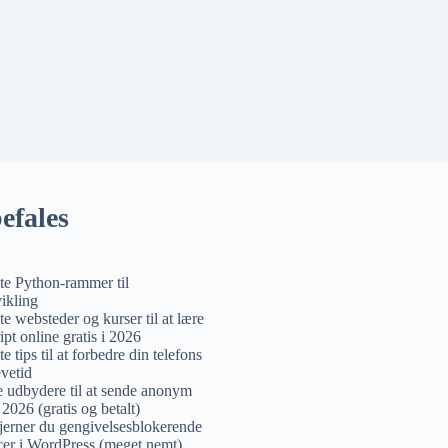
efales
te Python-rammer til
ikling
te websteder og kurser til at lære
ipt online gratis i 2026
e tips til at forbedre din telefons
evetid
e udbydere til at sende anonym
 2026 (gratis og betalt)
jerner du gengivelsesblokerende
cer i WordPress (meget nemt)