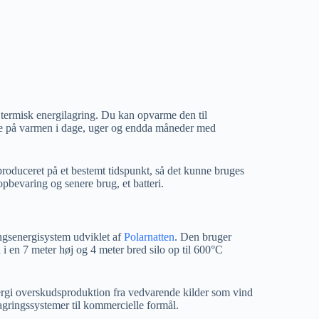
l termisk energilagring. Du kan opvarme den til
de på varmen i dage, uger og endda måneder med
v produceret på et bestemt tidspunkt, så det kunne bruges
opbevaring og senere brug, et batteri.
ingsenergisystem udviklet af
Polarnatten
. Den bruger
 i en 7 meter høj og 4 meter bred silo op til 600°C
energi overskudsproduktion fra vedvarende kilder som vind
agringssystemer til kommercielle formål.