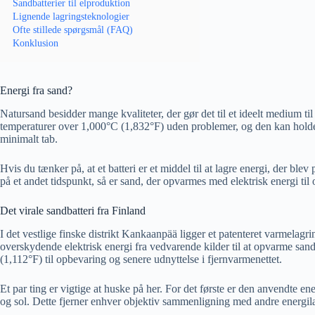
Sandbatterier til elproduktion
Lignende lagringsteknologier
Ofte stillede spørgsmål (FAQ)
Konklusion
Energi fra sand?
Natursand besidder mange kvaliteter, der gør det til et ideelt medium ti
temperaturer over 1,000°C (1,832°F) uden problemer, og den kan hol
minimalt tab.
Hvis du tænker på, at et batteri er et middel til at lagre energi, der ble
på et andet tidspunkt, så er sand, der opvarmes med elektrisk energi til 
Det virale sandbatteri fra Finland
I det vestlige finske distrikt Kankaanpää ligger et patenteret varmelagr
overskydende elektrisk energi fra vedvarende kilder til at opvarme sand
(1,112°F) til opbevaring og senere udnyttelse i fjernvarmenettet.
Et par ting er vigtige at huske på her. For det første er den anvendte 
og sol. Dette fjerner enhver objektiv sammenligning med andre energil