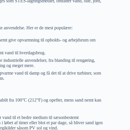
ges som STES-lagringsmedier, omfatter vand, olie, jord,
te anvendelse. Her er de mest populære:
emt give opvarmning til opholds- og arbejdsrum om
rmt vand til hverdagsbrug.
industrielle anvendelser, fra blanding til rengøring,
ering og meget mere.
pvarme vand til damp og få det til at drive turbiner, som
øm.
abilt fra 100°C (212°F) og opefter, mens sand nemt kan
r vand til et bedre medium til sæsonbestemt
løbet af timer eller blot et par dage, så bliver sand igen
ergikilder såsom PV sol og vind.