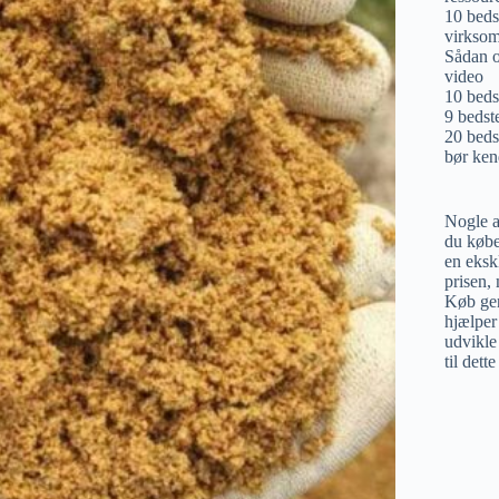
10 bedst
virksom
Sådan o
video
10 beds
9 bedst
20 beds
bør ken
Nogle af
du købe
en eksk
prisen,
Køb gen
hjælper
udvikle 
til dett