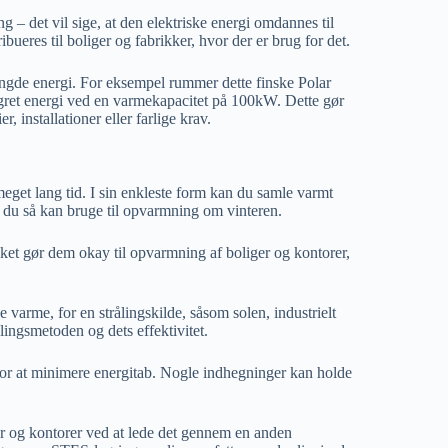
g – det vil sige, at den elektriske energi omdannes til
bueres til boliger og fabrikker, hvor der er brug for det.
ngde energi. For eksempel rummer dette finske Polar
agret energi ved en varmekapacitet på 100kW. Dette gør
, installationer eller farlige krav.
eget lang tid. I sin enkleste form kan du samle varmt
du så kan bruge til opvarmning om vinteren.
et gør dem okay til opvarmning af boliger og kontorer,
varme, for en strålingskilde, såsom solen, industrielt
ingsmetoden og dets effektivitet.
for at minimere energitab. Nogle indhegninger kan holde
ger og kontorer ved at lede det gennem en anden