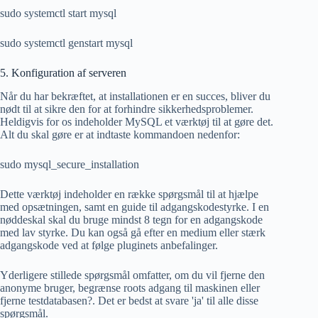
sudo systemctl start mysql
sudo systemctl genstart mysql
5. Konfiguration af serveren
Når du har bekræftet, at installationen er en succes, bliver du
nødt til at sikre den for at forhindre sikkerhedsproblemer.
Heldigvis for os indeholder MySQL et værktøj til at gøre det.
Alt du skal gøre er at indtaste kommandoen nedenfor:
sudo mysql_secure_installation
Dette værktøj indeholder en række spørgsmål til at hjælpe
med opsætningen, samt en guide til adgangskodestyrke. I en
nøddeskal skal du bruge mindst 8 tegn for en adgangskode
med lav styrke. Du kan også gå efter en medium eller stærk
adgangskode ved at følge pluginets anbefalinger.
Yderligere stillede spørgsmål omfatter, om du vil fjerne den
anonyme bruger, begrænse roots adgang til maskinen eller
fjerne testdatabasen?. Det er bedst at svare 'ja' til alle disse
spørgsmål.