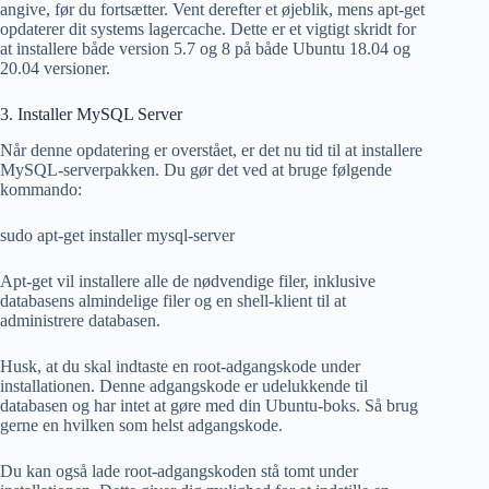
angive, før du fortsætter. Vent derefter et øjeblik, mens apt-get
opdaterer dit systems lagercache. Dette er et vigtigt skridt for
at installere både version 5.7 og 8 på både Ubuntu 18.04 og
20.04 versioner.
3. Installer MySQL Server
Når denne opdatering er overstået, er det nu tid til at installere
MySQL-serverpakken. Du gør det ved at bruge følgende
kommando:
sudo apt-get installer mysql-server
Apt-get vil installere alle de nødvendige filer, inklusive
databasens almindelige filer og en shell-klient til at
administrere databasen.
Husk, at du skal indtaste en root-adgangskode under
installationen. Denne adgangskode er udelukkende til
databasen og har intet at gøre med din Ubuntu-boks. Så brug
gerne en hvilken som helst adgangskode.
Du kan også lade root-adgangskoden stå tomt under