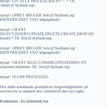
mysql> GIV ALLE PRIVILEGIER PÅ * . * TIL
'admin'@'skybank.org';
mysql> OPRET BRUGER 'bob'@'SkyBank.org'
IDENTIFICERET VED 'adgangskode';
mysql> GRANT
SELECT,INSERT,UPDATE,DELETE,CREATE,DROP ON
kunder.* TIL 'bob'@'skybank.org';
mysql> OPRET BRUGER 'vera'@'SkyBank.org'
IDENTIFICERET VED 'adgangskode';
mysql> GRANT SELECT,INSERT,OPDATERING PÅ
customers.telephone TIL 'vera'@'skybank.org';
mysql> FLUSH PRIVILEGES;
Den sidste kommando genindlæser brugerrettighederne på
serveren for at opdatere den i henhold til dine nye regler.
Konklusion - En afsluttende test