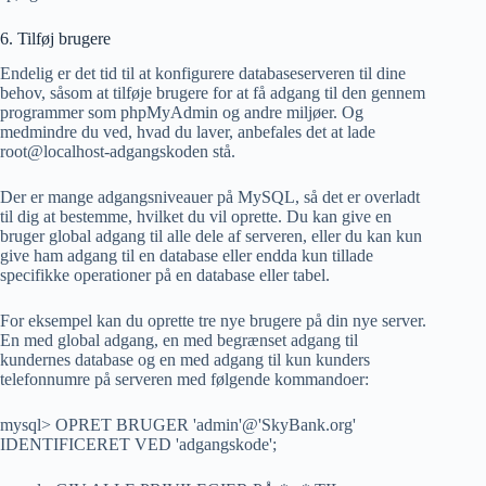
6. Tilføj brugere
Endelig er det tid til at konfigurere databaseserveren til dine
behov, såsom at tilføje brugere for at få adgang til den gennem
programmer som phpMyAdmin og andre miljøer. Og
medmindre du ved, hvad du laver, anbefales det at lade
root@localhost-adgangskoden stå.
Der er mange adgangsniveauer på MySQL, så det er overladt
til dig at bestemme, hvilket du vil oprette. Du kan give en
bruger global adgang til alle dele af serveren, eller du kan kun
give ham adgang til en database eller endda kun tillade
specifikke operationer på en database eller tabel.
For eksempel kan du oprette tre nye brugere på din nye server.
En med global adgang, en med begrænset adgang til
kundernes database og en med adgang til kun kunders
telefonnumre på serveren med følgende kommandoer:
mysql> OPRET BRUGER 'admin'@'SkyBank.org'
IDENTIFICERET VED 'adgangskode';