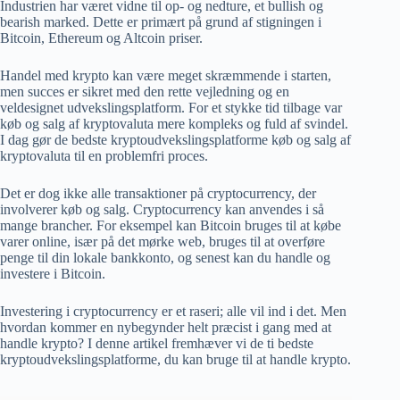
Industrien har været vidne til op- og nedture, et bullish og
bearish marked. Dette er primært på grund af stigningen i
Bitcoin, Ethereum og Altcoin priser.
Handel med krypto kan være meget skræmmende i starten,
men succes er sikret med den rette vejledning og en
veldesignet udvekslingsplatform. For et stykke tid tilbage var
køb og salg af kryptovaluta mere kompleks og fuld af svindel.
I dag gør de bedste kryptoudvekslingsplatforme køb og salg af
kryptovaluta til en problemfri proces.
Det er dog ikke alle transaktioner på cryptocurrency, der
involverer køb og salg. Cryptocurrency kan anvendes i så
mange brancher. For eksempel kan Bitcoin bruges til at købe
varer online, især på det mørke web, bruges til at overføre
penge til din lokale bankkonto, og senest kan du handle og
investere i Bitcoin.
Investering i cryptocurrency er et raseri; alle vil ind i det. Men
hvordan kommer en nybegynder helt præcist i gang med at
handle krypto? I denne artikel fremhæver vi de ti bedste
kryptoudvekslingsplatforme, du kan bruge til at handle krypto.