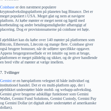
Coinbase
er den næstmest populære
kryptoudvekslingsplatform på planeten bag Binance. Det er
meget populært i USA. Meget glat og nem at navigere
platform. At købe mønter er meget nemt og ligetil med
kortbetaling og andre betalingsmuligheder afhængigt af
placering. Dog er provisionssatserne på coinbase ret høje.
I øjeblikket kan du købe over 140 mønter på platformen som
Bitcoin, Ethereum, Litecoin og mange flere. Coinbase giver
også brugere bonusser, når de udfører specifikke opgaver.
Appens brugergrænseflade er ret intuitiv og nem at bruge,
platformen er meget pålidelig og sikker, og de giver handlende
en bred vifte af mønter at vælge imellem.
7. Tvillinger
Gemini
er en børsplatform velegnet til både individuel og
institutionel handel. Det er en multi-platform app, der i
øjeblikket understøtter både mobil- og webapp-udveksling.
Gemini giver brugerne adskillige funktioner som Gemini
Wallet, Gemini Fund Solutions, Gemini Custody, Gemini Pay
og Gemini Dollar (et digitalt aktiv understøttet af amerikanske
dollars).