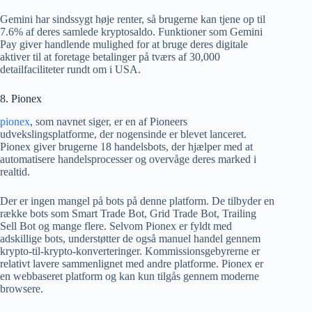
Gemini har sindssygt høje renter, så brugerne kan tjene op til
7.6% af deres samlede kryptosaldo. Funktioner som Gemini
Pay giver handlende mulighed for at bruge deres digitale
aktiver til at foretage betalinger på tværs af 30,000
detailfaciliteter rundt om i USA.
8. Pionex
pionex
, som navnet siger, er en af ​​Pioneers
udvekslingsplatforme, der nogensinde er blevet lanceret.
Pionex giver brugerne 18 handelsbots, der hjælper med at
automatisere handelsprocesser og overvåge deres marked i
realtid.
Der er ingen mangel på bots på denne platform. De tilbyder en
række bots som Smart Trade Bot, Grid Trade Bot, Trailing
Sell Bot og mange flere. Selvom Pionex er fyldt med
adskillige bots, understøtter de også manuel handel gennem
krypto-til-krypto-konverteringer. Kommissionsgebyrerne er
relativt lavere sammenlignet med andre platforme. Pionex er
en webbaseret platform og kan kun tilgås gennem moderne
browsere.