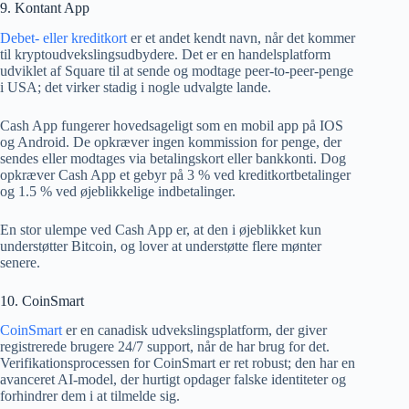
9. Kontant App
Debet- eller kreditkort
er et andet kendt navn, når det kommer
til kryptoudvekslingsudbydere. Det er en handelsplatform
udviklet af Square til at sende og modtage peer-to-peer-penge
i USA; det virker stadig i nogle udvalgte lande.
Cash App fungerer hovedsageligt som en mobil app på IOS
og Android. De opkræver ingen kommission for penge, der
sendes eller modtages via betalingskort eller bankkonti. Dog
opkræver Cash App et gebyr på 3 % ved kreditkortbetalinger
og 1.5 % ved øjeblikkelige indbetalinger.
En stor ulempe ved Cash App er, at den i øjeblikket kun
understøtter Bitcoin, og lover at understøtte flere mønter
senere.
10. CoinSmart
CoinSmart
er en canadisk udvekslingsplatform, der giver
registrerede brugere 24/7 support, når de har brug for det.
Verifikationsprocessen for CoinSmart er ret robust; den har en
avanceret AI-model, der hurtigt opdager falske identiteter og
forhindrer dem i at tilmelde sig.