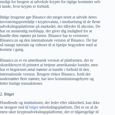
muligt for brugere at udveksle krypto for rigtige kontanter selv
i lande, hvor krypto er forbudt.
Ifølge brugerne gør Binance det meget nemt at udvide deres
investeringsportefølje i kryptovaluta, i modsætning til de fleste
udvekslingsplatforme på markedet, der tilbyder få altcoins. De
har en anstændig mobilapp, der giver dig mulighed for at
handle dine mønter på farten. Binance har to versioner;
Binance.us og den internationale version af Binance. De har
så mange tutorials og videoer til at hjælpe begyndere med at
komme i gang.
Binance.us er en amerikansk version af platformen, der er
skræddersyet til primært at betjene amerikanske kunder, men
har et begrænset antal mønter at handle i forhold til den
internationale version. Brugere elsker Binance, fordi det
understøtter flere mønter, har lave kommissionsgebyrer og
letter hurtige transaktioner.
2. Bitget
Handlende og institutioner, der leder efter sikkerhed, kan ikke
se længere end til
bitget
udvekslingsplatform. Det er en af ​​de
mest sikre kryptoudvekslingsplatforme, der er tilgængelige til