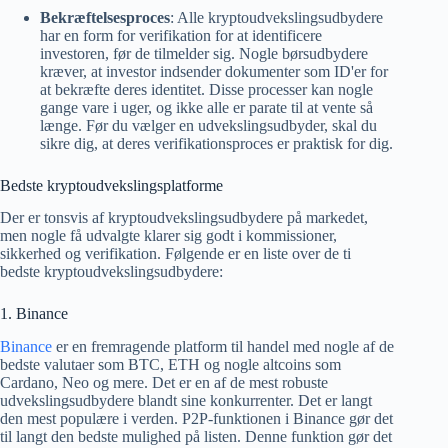
Bekræftelsesproces
: Alle kryptoudvekslingsudbydere
har en form for verifikation for at identificere
investoren, før de tilmelder sig. Nogle børsudbydere
kræver, at investor indsender dokumenter som ID'er for
at bekræfte deres identitet. Disse processer kan nogle
gange vare i uger, og ikke alle er parate til at vente så
længe. Før du vælger en udvekslingsudbyder, skal du
sikre dig, at deres verifikationsproces er praktisk for dig.
Bedste kryptoudvekslingsplatforme
Der er tonsvis af kryptoudvekslingsudbydere på markedet,
men nogle få udvalgte klarer sig godt i kommissioner,
sikkerhed og verifikation. Følgende er en liste over de ti
bedste kryptoudvekslingsudbydere:
1. Binance
Binance
er en fremragende platform til handel med nogle af de
bedste valutaer som BTC, ETH og nogle altcoins som
Cardano, Neo og mere. Det er en af ​​de mest robuste
udvekslingsudbydere blandt sine konkurrenter. Det er langt
den mest populære i verden. P2P-funktionen i Binance gør det
til langt den bedste mulighed på listen. Denne funktion gør det