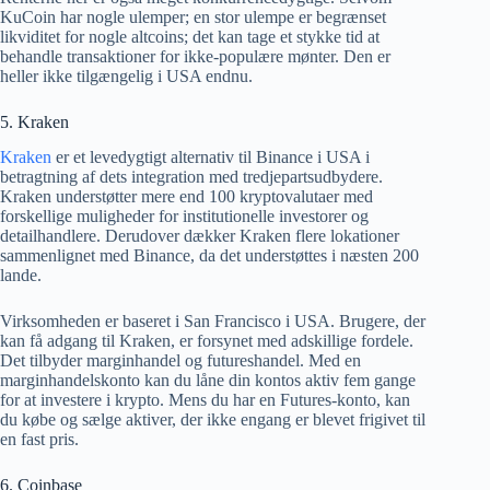
KuCoin har nogle ulemper; en stor ulempe er begrænset
likviditet for nogle altcoins; det kan tage et stykke tid at
behandle transaktioner for ikke-populære mønter. Den er
heller ikke tilgængelig i USA endnu.
5. Kraken
Kraken
er et levedygtigt alternativ til Binance i USA i
betragtning af dets integration med tredjepartsudbydere.
Kraken understøtter mere end 100 kryptovalutaer med
forskellige muligheder for institutionelle investorer og
detailhandlere. Derudover dækker Kraken flere lokationer
sammenlignet med Binance, da det understøttes i næsten 200
lande.
Virksomheden er baseret i San Francisco i USA. Brugere, der
kan få adgang til Kraken, er forsynet med adskillige fordele.
Det tilbyder marginhandel og futureshandel. Med en
marginhandelskonto kan du låne din kontos aktiv fem gange
for at investere i krypto. Mens du har en Futures-konto, kan
du købe og sælge aktiver, der ikke engang er blevet frigivet til
en fast pris.
6. Coinbase