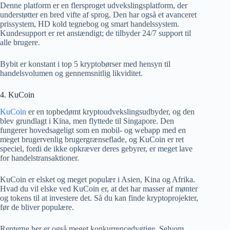
Denne platform er en flersproget udvekslingsplatform, der
understøtter en bred vifte af sprog. Den har også et avanceret
prissystem, HD kold tegnebog og smart handelssystem.
Kundesupport er ret anstændigt; de tilbyder 24/7 support til
alle brugere.
Bybit er konstant i top 5 kryptobørser med hensyn til
handelsvolumen og gennemsnitlig likviditet.
4. KuCoin
KuCoin
er en topbedømt kryptoudvekslingsudbyder, og den
blev grundlagt i Kina, men flyttede til Singapore. Den
fungerer hovedsageligt som en mobil- og webapp med en
meget brugervenlig brugergrænseflade, og KuCoin er ret
speciel, fordi de ikke opkræver deres gebyrer, er meget lave
for handelstransaktioner.
KuCoin er elsket og meget populær i Asien, Kina og Afrika.
Hvad du vil elske ved KuCoin er, at det har masser af mønter
og tokens til at investere det. Så du kan finde kryptoprojekter,
før de bliver populære.
Renterne her er også meget konkurrencedygtige. Selvom