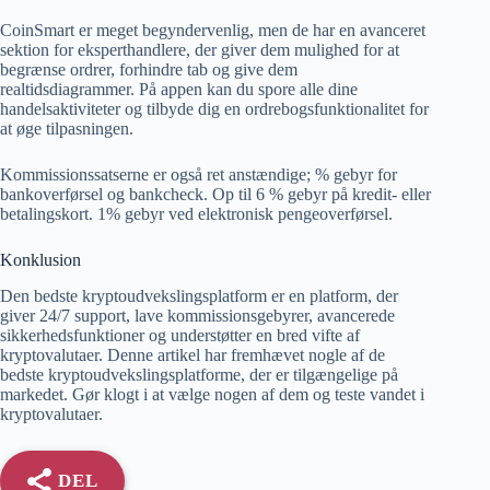
CoinSmart er meget begyndervenlig, men de har en avanceret
sektion for eksperthandlere, der giver dem mulighed for at
begrænse ordrer, forhindre tab og give dem
realtidsdiagrammer. På appen kan du spore alle dine
handelsaktiviteter og tilbyde dig en ordrebogsfunktionalitet for
at øge tilpasningen.
Kommissionssatserne er også ret anstændige; % gebyr for
bankoverførsel og bankcheck. Op til 6 % gebyr på kredit- eller
betalingskort. 1% gebyr ved elektronisk pengeoverførsel.
Konklusion
Den bedste kryptoudvekslingsplatform er en platform, der
giver 24/7 support, lave kommissionsgebyrer, avancerede
sikkerhedsfunktioner og understøtter en bred vifte af
kryptovalutaer. Denne artikel har fremhævet nogle af de
bedste kryptoudvekslingsplatforme, der er tilgængelige på
markedet. Gør klogt i at vælge nogen af ​​dem og teste vandet i
kryptovalutaer.
DEL