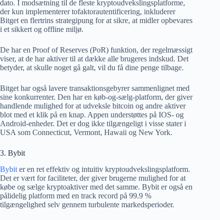
dato. I modsætning til de fleste kryptoudvekslingsplatforme,
der kun implementerer tofaktorautentificering, inkluderer
Bitget en flertrins strategipung for at sikre, at midler opbevares
i et sikkert og offline miljø.
De har en Proof of Reserves (PoR) funktion, der regelmæssigt
viser, at de har aktiver til at dække alle brugeres indskud. Det
betyder, at skulle noget gå galt, vil du få dine penge tilbage.
Bitget har også lavere transaktionsgebyrer sammenlignet med
sine konkurrenter. Den har en køb-og-sælg-platform, der giver
handlende mulighed for at udveksle bitcoin og andre aktiver
blot med et klik på en knap. Appen understøttes på IOS- og
Android-enheder. Det er dog ikke tilgængeligt i visse stater i
USA som Connecticut, Vermont, Hawaii og New York.
3. Bybit
Bybit
er en ret effektiv og intuitiv kryptoudvekslingsplatform.
Det er vært for faciliteter, der giver brugerne mulighed for at
købe og sælge kryptoaktiver med det samme. Bybit er også en
pålidelig platform med en track record på 99.9 %
tilgængelighed selv gennem turbulente markedsperioder.