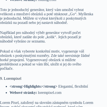
Toto je jednoduchý generátor, který vám umožní vybrat
velikosti a množství obrázků a poté stisknout „Go“. Myšlenka
je jednoduchá. Můžete si vybrat kterýkoli z poskytnutých
obrázků na pozadí nebo jej nastavit náhodně.
Například pro náhodný výběr generátor vytvoří počet
obrázků, které zadáte do pole „kolik“. Jejich pozadí je
náhodně vybráno ze seznamu.
Pokud si však vyberete konkrétní motiv, vygeneruje váš
obrázek s poskytnutými rozměry. Zde také neexistuje žádné
horké propojení. Vygenerovaný obrázek si můžete
prohlédnout a pokud se vám líbí, uložit si jej do svého
počítače.
9. Lorempixel
<strong>Highlights:</strong>
Elegantní, flexibilní
Webové stránky:
lorempixel.com
Lorem Pixel, založený na slovním zástupném symbolu Lorem
Ipsum, nabízí elegantní uživatelské rozhraní, které vám