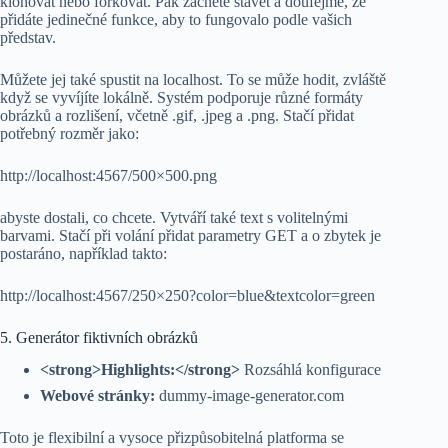
klonovat nebo forkovat. Pak začněte stavět a doufejme, že
přidáte jedinečné funkce, aby to fungovalo podle vašich
představ.
Můžete jej také spustit na localhost. To se může hodit, zvláště
když se vyvíjíte lokálně. Systém podporuje různé formáty
obrázků a rozlišení, včetně .gif, .jpeg a .png. Stačí přidat
potřebný rozměr jako:
http://localhost:4567/500×500.png
abyste dostali, co chcete. Vytváří také text s volitelnými
barvami. Stačí při volání přidat parametry GET a o zbytek je
postaráno, například takto:
http://localhost:4567/250×250?color=blue&textcolor=green
5. Generátor fiktivních obrázků
<strong>Highlights:</strong>
Rozsáhlá konfigurace
Webové stránky:
dummy-image-generator.com
Toto je flexibilní a vysoce přizpůsobitelná platforma se