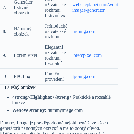
Generátor
uživatelské
websiteplanet.com/webtools/d
7.
fiktivních
rozhraní,
images-generator
obrázků
fiktivní text
Jednoduché
Náhodný
8.
uživatelské
rndimg.com
obrázek
rozhraní
Elegantní
uživatelské
9.
Lorem Pixel
lorempixel.com
rozhraní,
flexibilní
Funkční
10.
FPOImg
fpoimg.com
provedení
1. Falešný obrázek
<strong>Highlights:</strong>
Praktické a rozsáhlé
funkce
Webové stránky:
dummyimage.com
Dummy Image je pravděpodobně nejoblíbenější ze všech
generátorů náhodných obrázků a má to dobrý důvod.
Platforma je nabitá funkcemi a navíc se snadno používá.