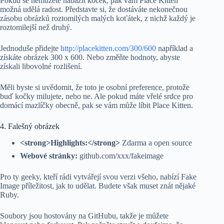
Pokud se nemůžete nabažit koček, pak vám Place Kitten
možná udělá radost. Představte si, že dostáváte nekonečnou
zásobu obrázků roztomilých malých koťátek, z nichž každý je
roztomilejší než druhý.
Jednoduše přidejte
http://placekitten.com/300/600
například a
získáte obrázek 300 x 600. Nebo změňte hodnoty, abyste
získali libovolné rozlišení.
Měli byste si uvědomit, že toto je osobní preference, protože
buď kočky milujete, nebo ne. Ale pokud máte vřelé srdce pro
domácí mazlíčky obecně, pak se vám může líbit Place Kitten.
4. Falešný obrázek
<strong>Highlights:</strong>
Zdarma a open source
Webové stránky:
github.com/xxx/fakeimage
Pro ty geeky, kteří rádi vytvářejí svou verzi všeho, nabízí Fake
Image příležitost, jak to udělat. Budete však muset znát nějaké
Ruby.
Soubory jsou hostovány na GitHubu, takže je můžete