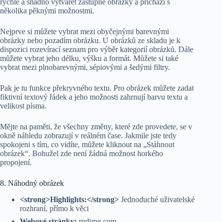
rychle a snadno vytvářet zástupné obrázky a přichází s
několika pěknými možnostmi.
Nejprve si můžete vybrat mezi obyčejnými barevnými
obrázky nebo pozadím obrázku. U obrázků ze skladu je k
dispozici rozevírací seznam pro výběr kategorií obrázků. Dále
můžete vybrat jeho délku, výšku a formát. Můžete si také
vybrat mezi plnobarevnými, sépiovými a šedými filtry.
Pak je tu funkce překryvného textu. Pro obrázek můžete zadat
fiktivní textový řádek a jeho možnosti zahrnují barvu textu a
velikost písma.
Mějte na paměti, že všechny změny, které zde provedete, se v
okně náhledu zobrazují v reálném čase. Jakmile jste tedy
spokojeni s tím, co vidíte, můžete kliknout na „Stáhnout
obrázek“. Bohužel zde není žádná možnost horkého
propojení.
8. Náhodný obrázek
<strong>Highlights:</strong>
Jednoduché uživatelské
rozhraní, přímo k věci
Webové stránky:
rndimg.com