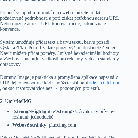
Pomocí vstupního formuláře na webu můžete přidat
požadované podrobnosti a poté získat potřebnou adresu URL.
Nebo můžete adresu URL kódovat ručně, pokud znáte
konvence.
Systém umožňuje přidat text a barvu textu, barvu pozadí,
výšku a šířku. Pokud zadáte pouze výšku, dostanete čtverec.
Navíc můžete přidat poměry, 3místné hexadecimální hodnoty
a všechny standardní velikosti pro reklamy, videa a standardy
obrazovky.
Dummy Image je praktická a promyšlená aplikace napsaná v
PHP. Její open-source kód si můžete stáhnout
zde na GitHubu
, odkud inspiroval více než 14 podobných projektů.
2. UmístěteIMG
<strong>Highlights:</strong>
Uživatelsky přívětivé
rozhraní, jednoduché
Webové stránky:
placeimg.com
Díky uživatelské přívětivosti platformy PlaceIMG je ideální