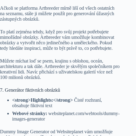
Ačkoli se platforma Artbreeder mírně liší od všech ostatních
na seznamu, stále ji můžete použít pro generování úžasných
zástupných obrázků.
To platí zejména tehdy, když pro svůj projekt potřebujete
mimořádné obrázky. Artbreeder vám umožňuje kombinovat
obrázky a vytvořit něco jedinečného a uměleckého. Pokud
tedy hledáte inspiraci, může to být právě to, co potřebujete.
Můžete míchat loď se psem, krajinu s oblohou, oceán,
architekturu a tak dále. Artbreeder je skvělým společníkem pro
kreativní lidi. Navíc přichází s uživatelskou galerií více než
100 milionů obrázků.
7. Generátor fiktivních obrázků
<strong>Highlights:</strong>
Čisté rozhraní,
obsahuje fiktivní text
Webové stránky:
websiteplanet.com/webtools/dummy-
images-generator
Dummy Image Generator od Websiteplanet vám umožňuje