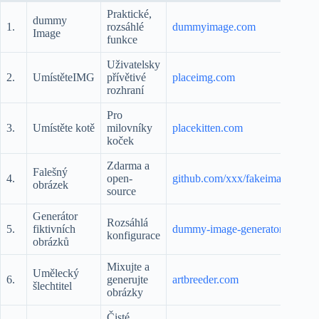
Praktické,
dummy
1.
rozsáhlé
dummyimage.com
Image
funkce
Uživatelsky
2.
UmístěteIMG
přívětivé
placeimg.com
rozhraní
Pro
3.
Umístěte kotě
milovníky
placekitten.com
koček
Zdarma a
Falešný
4.
open-
github.com/xxx/fakeimage
obrázek
source
Generátor
Rozsáhlá
5.
fiktivních
dummy-image-generator.com
konfigurace
obrázků
Mixujte a
Umělecký
6.
generujte
artbreeder.com
šlechtitel
obrázky
Čisté