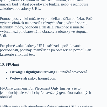
umožní buď vybrat požadované funkce, nebo je jednoduše
zakódovat do adresy URL.
Pomocí posuvníků můžete vybrat délku a šířku obrázku. Poté
vyberte obrázek na pozadí z různých témat, včetně sportu,
techniky, módy, obchodu a tak dále. Nakonec si můžete
vybrat mezi plnobarevnými obrázky a obrázky ve stupních
šedi.
Pro přímé zadání adresy URL stačí zadat požadované
podrobnosti, počínaje rozměry až po obrázek na pozadí. Pak
kategorie a fiktivní text.
10. FPOImg
<strong>Highlights:</strong>
Funkční provedení
Webové stránky:
fpoimg.com
FPOImg znamená For Placement Only Images a je to
jednoduchý, ale velmi chytře navržený generátor náhodných
obrázků.
Můžete jednoduše zkopírovat výchozí adresu URL na stránce