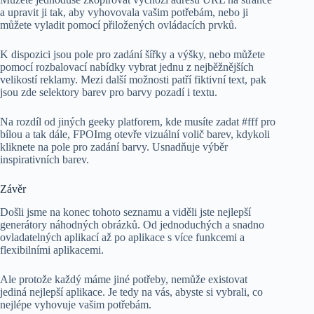
a upravit ji tak, aby vyhovovala vašim potřebám, nebo ji
můžete vyladit pomocí přiložených ovládacích prvků.
K dispozici jsou pole pro zadání šířky a výšky, nebo můžete
pomocí rozbalovací nabídky vybrat jednu z nejběžnějších
velikostí reklamy. Mezi další možnosti patří fiktivní text, pak
jsou zde selektory barev pro barvy pozadí i textu.
Na rozdíl od jiných geeky platforem, kde musíte zadat #fff pro
bílou a tak dále, FPOImg otevře vizuální volič barev, kdykoli
kliknete na pole pro zadání barvy. Usnadňuje výběr
inspirativních barev.
Závěr
Došli jsme na konec tohoto seznamu a viděli jste nejlepší
generátory náhodných obrázků. Od jednoduchých a snadno
ovladatelných aplikací až po aplikace s více funkcemi a
flexibilními aplikacemi.
Ale protože každý máme jiné potřeby, nemůže existovat
jediná nejlepší aplikace. Je tedy na vás, abyste si vybrali, co
nejlépe vyhovuje vašim potřebám.