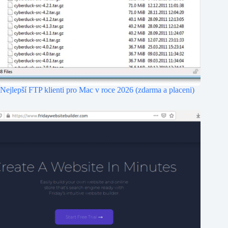
Nejlepší FTP klienti pro Mac v roce 2026 (zdarma a placeni)