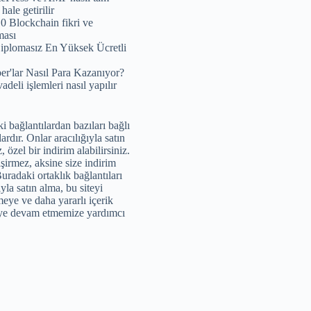
ale getirilir
10 Blockchain fikri ve
ması
iplomasız En Yüksek Ücretli
r'lar Nasıl Para Kazanıyor?
adeli işlemleri nasıl yapılır
i bağlantılardan bazıları bağlı
ardır. Onlar aracılığıyla satın
z, özel bir indirim alabilirsiniz.
işirmez, aksine size indirim
uradaki ortaklık bağlantıları
ıyla satın alma, bu siteyi
meye ve daha yararlı içerik
ye devam etmemize yardımcı