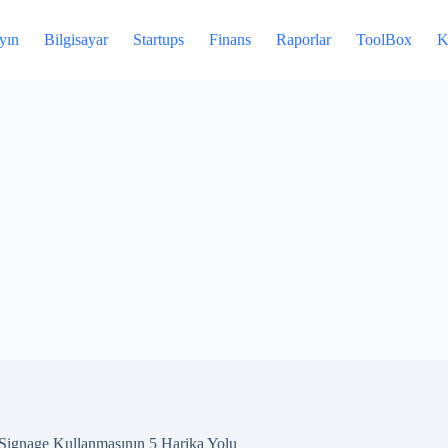
yın
Bilgisayar
Startups
Finans
Raporlar
ToolBox
K
l Signage Kullanmasının 5 Harika Yolu