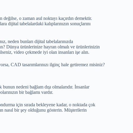
n değilse, o zaman asıl noktayı kaçırdın demektir.
a dijital tabelalardaki kalıplarınızın sonuçlarını
, neden bunları dijital tabelalarınızda
? Dünya ürünlerinize hayran olmalı ve ürünlerinizin
seniz, video çekmede iyi olan insanları işe alın.
yorsa, CAD tasarımlarınızı ilginç hale getiremez misiniz?
k bunun nedeni bağlam dışı olmalarıdır. İnsanlar
larınızın bir bağlamı vardır.
dondurma için sırada bekleyene kadar, o noktada çok
nın nasıl bir şey olduğunu gösterin. Müşterilerin
.