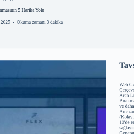
anmasının 5 Harika Yolu
k 2025
Okuma zamanı
3 dakika
Tavs
Web Gel
Çerçeve
Arch Li
Bırakma
ve daha
Amazon'
(Kolay 
10'de e
sağlayıc
Generat