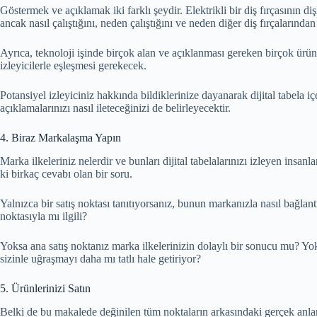
Göstermek ve açıklamak iki farklı şeydir. Elektrikli bir diş fırçasının diş
ancak nasıl çalıştığını, neden çalıştığını ve neden diğer diş fırçalarınd
Ayrıca, teknoloji işinde birçok alan ve açıklanması gereken birçok ürün
izleyicilerle eşleşmesi gerekecek.
Potansiyel izleyiciniz hakkında bildiklerinize dayanarak dijital tabela 
açıklamalarınızı nasıl ileteceğinizi de belirleyecektir.
4. Biraz Markalaşma Yapın
Marka ilkeleriniz nelerdir ve bunları dijital tabelalarınızı izleyen insanl
ki birkaç cevabı olan bir soru.
Yalnızca bir satış noktası tanıtıyorsanız, bunun markanızla nasıl bağl
noktasıyla mı ilgili?
Yoksa ana satış noktanız marka ilkelerinizin dolaylı bir sonucu mu? Yoks
sizinle uğraşmayı daha mı tatlı hale getiriyor?
5. Ürünlerinizi Satın
Belki de bu makalede değinilen tüm noktaların arkasındaki gerçek anlam, 