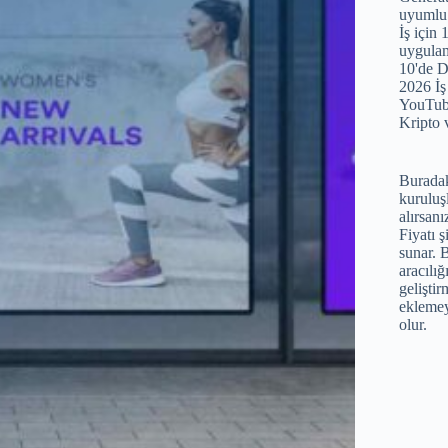
uyumlu h
İş için 
uygula
10'de D
2026 İş
YouTube
Kripto v
Buradak
kuruluşl
alırsanı
Fiyatı ş
sunar. B
aracılığ
geliştir
ekleme
olur.