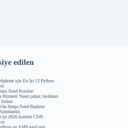
iye edilen
iştirme için En İyi 12 Python
si
nux Nasıl Kurulur
 Hizmeti: Nasıl çalışır, faydaları
 fazlası
da Satışa Nasıl Başlanır
Adımlarda)
n iyi 2026 ücretsiz CDN
ısı
ePress ve AMP nasıl tam