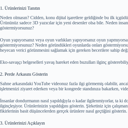
1. Ürünlerinizi Tanıtın
Neden olmasın? Cidden, konu dijital işaretlere geldiğinde bu ilk içgüdü
Ürününüz sadece 3D yazıcılar için yeni desenler olsa bile. Neden insanlar
göstermiyorsunuz?
Oyun yapıyorsanız veya oyun varlıkları yapıyorsanız oyun yapmıyorsanız
göstermiyorsunuz? Neden göründükleri oyunlarda onları göstermiyorsun
heyecan verici görünmesini sağlamak için gereken becerilere sahip değil
Eko-savaşçı belgeselleri yavaş hareket eden buzulları ilginç gösterebili
2. Perde Arkasını Gösterin
Sahne arkasındaki YouTube videonuz fazla ilgi görmemiş olabilir, anca
işletmenizi ziyaret ederken veya bir kongrede standınıza bakarken, video
İnsanlar dondurmanın nasıl yapıldığıyla o kadar ilgilenmiyorlar, ta ki 
ilginçleşiyor. Ürünlerinizin yapıldığını gösterin. Şirketiniz için çalışma
fikirlerinin basit düşüncelerden gerçek ürünlere nasıl geçtiğini gösterin
3. Ürünlerinizi Açıklayın