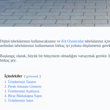
Dijital tabelalarınızı kullanacaksanız ve
Kit Oyuncular
tabelalarınız içi
ardından tabelalarınızı kullanmanın birkaç iyi yolunu düşünmeniz gerek
Başlangıç ​​olarak, büyük bir bütçenizin olmadığını varsaymak gerekir. İşt
birkaç şey.
İçindekiler
gizlemek
1. Ürünlerinizi Tanıtın
2. Perde Arkasını Gösterin
3. Ürünlerinizi Açıklayın
4. Biraz Markalaşma Yapın
5. Ürünlerinizi Satın