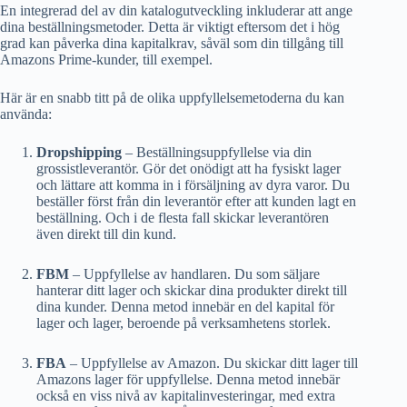
En integrerad del av din katalogutveckling inkluderar att ange
dina beställningsmetoder. Detta är viktigt eftersom det i hög
grad kan påverka dina kapitalkrav, såväl som din tillgång till
Amazons Prime-kunder, till exempel.
Här är en snabb titt på de olika uppfyllelsemetoderna du kan
använda:
Dropshipping
– Beställningsuppfyllelse via din
grossistleverantör. Gör det onödigt att ha fysiskt lager
och lättare att komma in i försäljning av dyra varor. Du
beställer först från din leverantör efter att kunden lagt en
beställning. Och i de flesta fall skickar leverantören
även direkt till din kund.
FBM
– Uppfyllelse av handlaren. Du som säljare
hanterar ditt lager och skickar dina produkter direkt till
dina kunder. Denna metod innebär en del kapital för
lager och lager, beroende på verksamhetens storlek.
FBA
– Uppfyllelse av Amazon. Du skickar ditt lager till
Amazons lager för uppfyllelse. Denna metod innebär
också en viss nivå av kapitalinvesteringar, med extra