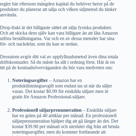
regler här eftersom mängden kapital du behöver beror på de
produkter du planerar att sälja och vilken säljmetod du tänker
använda.
Drop-frakt är det billigaste sättet att sälja fysiska produkter.
Och att skicka dem själv kan vara billigare än att låta Amazon
utföra beställningarna. Var och en av dessa metoder har sina
för- och nackdelar, som du kan se nedan.
Dessutom avgör ditt val av uppfyllnadsmetod även dina totala
driftskostnader. Så du måste ha allt i ordning först. Här är en
titt på de kostnadsöverväganden du bör vara medveten om:
Noteringsavgifter
– Amazon har en
produktlistningsavgift som endast tas ut när du säljer
varan. Det kostar $0.99 för enskilda säljare men är
gratis för Amazon Professional-säljare.
Professionell säljarprenumeration
– Enskilda säljare
har en gräns på 40 artiklar per månad. En professionell
säljarprenumeration hjälper dig att gå längre än det. Det
kostar $39.90 per månad och utesluter dig från att betala
noteringsavgifter, men du kommer fortfarande att