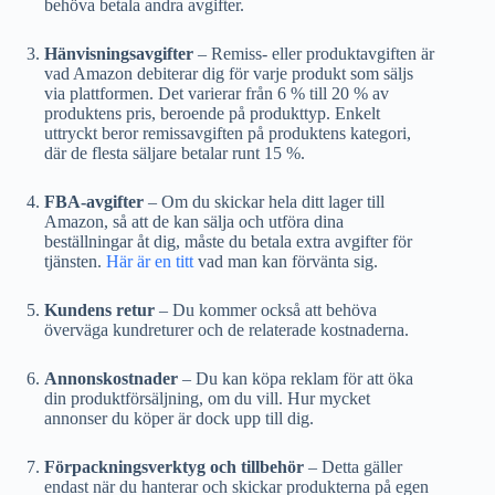
behöva betala andra avgifter.
Hänvisningsavgifter
– Remiss- eller produktavgiften är
vad Amazon debiterar dig för varje produkt som säljs
via plattformen. Det varierar från 6 % till 20 % av
produktens pris, beroende på produkttyp. Enkelt
uttryckt beror remissavgiften på produktens kategori,
där de flesta säljare betalar runt 15 %.
FBA-avgifter
– Om du skickar hela ditt lager till
Amazon, så att de kan sälja och utföra dina
beställningar åt dig, måste du betala extra avgifter för
tjänsten.
Här är en titt
vad man kan förvänta sig.
Kundens retur
– Du kommer också att behöva
överväga kundreturer och de relaterade kostnaderna.
Annonskostnader
– Du kan köpa reklam för att öka
din produktförsäljning, om du vill. Hur mycket
annonser du köper är dock upp till dig.
Förpackningsverktyg och tillbehör
– Detta gäller
endast när du hanterar och skickar produkterna på egen