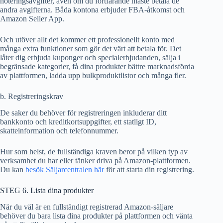
noteringsavgifter, även om du fortfarande måste betala de
andra avgifterna. Båda kontona erbjuder FBA-åtkomst och
Amazon Seller App.
Och utöver allt det kommer ett professionellt konto med
många extra funktioner som gör det värt att betala för. Det
låter dig erbjuda kuponger och specialerbjudanden, sälja i
begränsade kategorier, få dina produkter bättre marknadsförda
av plattformen, ladda upp bulkproduktlistor och många fler.
b. Registreringskrav
De saker du behöver för registreringen inkluderar ditt
bankkonto och kreditkortsuppgifter, ett statligt ID,
skatteinformation och telefonnummer.
Hur som helst, de fullständiga kraven beror på vilken typ av
verksamhet du har eller tänker driva på Amazon-plattformen.
Du kan
besök Säljarcentralen här
för att starta din registrering.
STEG 6. Lista dina produkter
När du väl är en fullständigt registrerad Amazon-säljare
behöver du bara lista dina produkter på plattformen och vänta