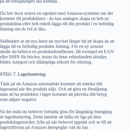
på att försäljningen ska komma.
Du bör dock notera en egenhet med Amazon-systemet när det
kommer till produktlistor - du kan antingen skapa en helt ny
produktlista eller helt enkelt lägga till din produkt i en befintlig
listning om de två är lika.
Skillnaden är att nya listor tar mycket längre tid att skapa än att
lägga till en befintlig produkts listning. För en ny annons
skulle du behöva en produktidentifierare, till exempel ett EAN
eller ISBN för böcker, innan du listar erbjudandets detaljer,
bilder, kategori och tillämpliga sökord för sökning.
STEG 7. Lagerhantering
Tänk på att Amazon automatiskt kommer att minska ditt
lagerantal när din produkt säljs. Och att göra en försäljning
utan att ha produkten i lager kommer att påverka ditt betyg
som säljare negativt.
Så det enda du behöver fortsätta göra för långsiktig framgång
är lagerhantering. Detta innebär att hålla ett öga på dina
produktlagernivåer, fylla på när behovet uppstår och se till att
lagersiffrorna på Amazon återspeglar vad du har.