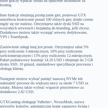
bazie graczy wpłacać środki na opłacenie rachunków za
hosting.
Inne funkcje obejmują przełączanie gier, ponieważ GTX
umożliwia hostowanie ponad 100 różnych gier, dzięki czemu
nigdy się nie nudzisz. Otrzymujesz także dyski SSD na
wszystkich serwerach i bezpłatną de-branding, jeśli chcesz.
Dodatkowo możesz także wynająć serwery dedykowane,
VPS i TeamSpeak.
Zamówienie usługi tutaj jest proste. Otrzymujesz rabat 5%
przy rozliczeniu 3-miesięcznym, 10% przy rozliczeniu
sześciomiesięcznym i 15% przy rozliczeniu 12-miesięcznym.
Pakiet podstawowy kosztuje 14.16 USD i obejmuje do 5 GB
dysku SSD, 10 gniazd, standardowe specyfikacje procesora i
obsługę klienta.
Następnie możesz wybrać pamięć masową NVMe lub
uaktualnić procesor do większej mocy za około 7 USD za
sztukę. Możesz także wybrać wsparcie priorytetowe za
dodatkowe 2.82 USD.
GTXGaming obsługuje Valheim+, NexusMods, nazwy
serwerów kolorów, automatyczne kopie zapasowe świata i