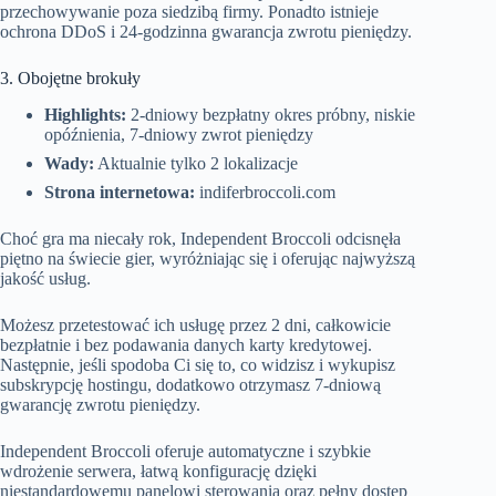
przechowywanie poza siedzibą firmy. Ponadto istnieje
ochrona DDoS i 24-godzinna gwarancja zwrotu pieniędzy.
3. Obojętne brokuły
Highlights:
2-dniowy bezpłatny okres próbny, niskie
opóźnienia, 7-dniowy zwrot pieniędzy
Wady:
Aktualnie tylko 2 lokalizacje
Strona internetowa:
indiferbroccoli.com
Choć gra ma niecały rok, Independent Broccoli odcisnęła
piętno na świecie gier, wyróżniając się i oferując najwyższą
jakość usług.
Możesz przetestować ich usługę przez 2 dni, całkowicie
bezpłatnie i bez podawania danych karty kredytowej.
Następnie, jeśli spodoba Ci się to, co widzisz i wykupisz
subskrypcję hostingu, dodatkowo otrzymasz 7-dniową
gwarancję zwrotu pieniędzy.
Independent Broccoli oferuje automatyczne i szybkie
wdrożenie serwera, łatwą konfigurację dzięki
niestandardowemu panelowi sterowania oraz pełny dostęp