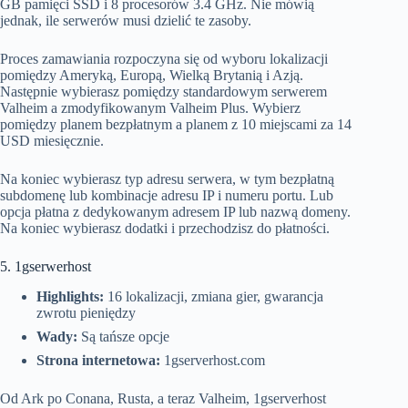
GB pamięci SSD i 8 procesorów 3.4 GHz. Nie mówią
jednak, ile serwerów musi dzielić te zasoby.
Proces zamawiania rozpoczyna się od wyboru lokalizacji
pomiędzy Ameryką, Europą, Wielką Brytanią i Azją.
Następnie wybierasz pomiędzy standardowym serwerem
Valheim a zmodyfikowanym Valheim Plus. Wybierz
pomiędzy planem bezpłatnym a planem z 10 miejscami za 14
USD miesięcznie.
Na koniec wybierasz typ adresu serwera, w tym bezpłatną
subdomenę lub kombinacje adresu IP i numeru portu. Lub
opcja płatna z dedykowanym adresem IP lub nazwą domeny.
Na koniec wybierasz dodatki i przechodzisz do płatności.
5. 1gserwerhost
Highlights:
16 lokalizacji, zmiana gier, gwarancja
zwrotu pieniędzy
Wady:
Są tańsze opcje
Strona internetowa:
1gserverhost.com
Od Ark po Conana, Rusta, a teraz Valheim, 1gserverhost