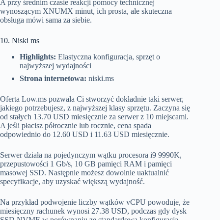
A przy średnim czasie reakcji pomocy technicznej
wynoszącym XNUMX minut, ich prosta, ale skuteczna
obsługa mówi sama za siebie.
10. Niski ms
Highlights:
Elastyczna konfiguracja, sprzęt o
najwyższej wydajności
Strona internetowa:
niski.ms
Oferta Low.ms pozwala Ci stworzyć dokładnie taki serwer,
jakiego potrzebujesz, z najwyższej klasy sprzętu. Zaczyna się
od stałych 13.70 USD miesięcznie za serwer z 10 miejscami.
A jeśli płacisz półrocznie lub rocznie, cena spada
odpowiednio do 12.60 USD i 11.63 USD miesięcznie.
Serwer działa na pojedynczym wątku procesora i9 9990K,
przepustowości 1 Gb/s, 10 GB pamięci RAM i pamięci
masowej SSD. Następnie możesz dowolnie uaktualnić
specyfikacje, aby uzyskać większą wydajność.
Na przykład podwojenie liczby wątków vCPU powoduje, że
miesięczny rachunek wynosi 27.38 USD, podczas gdy dysk
SSD NVME w porównaniu ze standardową konfiguracją