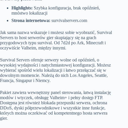
Highlights:
Szybka konfiguracja, brak opóźnień,
mnóstwo lokalizacji
Strona internetowa:
survivalservers.com
Jak sama nazwa wskazuje i możesz sobie wyobrazić, Survival
Servers to host serwerów gier skupiający się na grach
przygodowych typu survival. Od 7d2d po Ark, Minecraft i
oczywiście Valheim, między innymi.
Survival Servers oferuje serwery wolne od opóźnień, o
wysokiej wydajności i natychmiastowej konfiguracji. Możesz
wybierać spośród wielu lokalizacji i łatwo przełączać się w
dowolnym momencie. Należą do nich Los Angeles, Seattle,
Francja, Singapur i Niemcy.
Pakiet zawiera wewnętrzny panel sterowania, łatwą instalację
modów i wtyczek, obsługę Valheim+ i pełny dostęp FTP.
Dostępna jest również blokada przepustki serwera, ochrona
DDoS, dyski półprzewodnikowe i wszystkie inne funkcje,
których można oczekiwać od kompetentnego hosta serwera
gier.