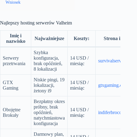
Wniosek
Najlepszy hosting serwerów Valheim
Imię i
Najważniejsze
Koszty:
Strona internet
nazwisko
Szybka
Serwery
konfiguracja,
14 USD /
survivalservers.com
przetrwania
brak opóźnień,
miesiąc
8 lokalizacji
Niskie pingi, 19
GTX
14 USD /
lokalizacji,
gtxgaming.co.uk
Gaming
miesiąc
żetony i9
Bezpłatny okres
próbny, brak
Obojętne
14 USD /
opóźnień,
indiferbroccoli.com
Brokuły
miesiąc
natychmiastowa
konfiguracja
Darmowy plan,
14 USD /