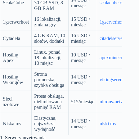
ScalaCube
30 GB SSD, 8
scalacube.com
miesiąc
GB RAM
16 lokalizacji,
15 USD /
1gserwerhost
1gserverhost.com
zmiana gry
miesiąc
4 GB RAM, 10
16 USD /
Cytadela
citadelservers.com
slotów, dodatki
miesiąc
Linux, ponad
Hosting
10 USD /
18 lokalizacji,
apexminecrafthosti
Apex
miesiąc
10 miejsc
Strona
Hosting
14 USD /
partnerska,
vikingserverhostin
Wikingów
miesiąc
szybka obsługa
Prosta obsługa,
Sieci
nielimitowana
£15/miesiąc
nitrous-networks.c
azotowe
pamięć RAM
Elastyczna,
14 USD /
Niska.ms
najwyższa
niski.ms
miesiąc
wydajność
1. Serwery przetrwania