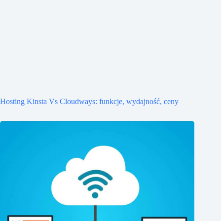
Hosting Kinsta Vs Cloudways: funkcje, wydajność, ceny