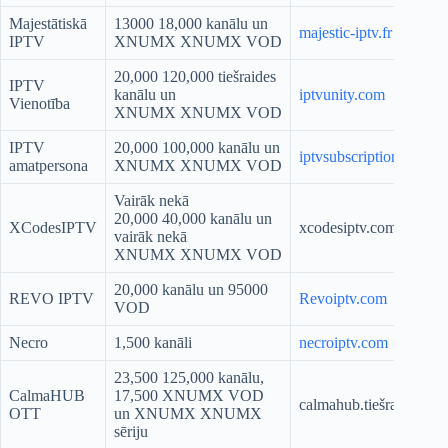
Majestātiskā
13000 18,000 kanālu un
majestic-iptv.fr
IPTV
XNUMX XNUMX VOD
20,000 120,000 tiešraides
IPTV
kanālu un
iptvunity.com
Vienotība
XNUMX XNUMX VOD
IPTV
20,000 100,000 kanālu un
iptvsubscriptionofficia
amatpersona
XNUMX XNUMX VOD
Vairāk nekā
20,000 40,000 kanālu un
XCodesIPTV
xcodesiptv.com
vairāk nekā
XNUMX XNUMX VOD
20,000 kanālu un 95000
REVO IPTV
Revoiptv.com
VOD
Necro
1,500 kanāli
necroiptv.com
23,500 125,000 kanālu,
CalmaHUB
17,500 XNUMX VOD
calmahub.tiešraide
OTT
un XNUMX XNUMX
sēriju