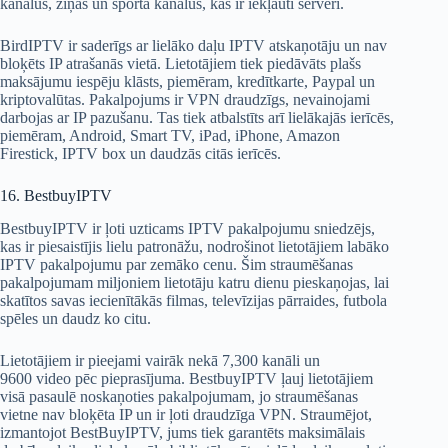
kanālus, ziņas un sporta kanālus, kas ir iekļauti serverī.
BirdIPTV ir saderīgs ar lielāko daļu IPTV atskaņotāju un nav
bloķēts IP atrašanās vietā. Lietotājiem tiek piedāvāts plašs
maksājumu iespēju klāsts, piemēram, kredītkarte, Paypal un
kriptovalūtas. Pakalpojums ir VPN draudzīgs, nevainojami
darbojas ar IP pazušanu. Tas tiek atbalstīts arī lielākajās ierīcēs,
piemēram, Android, Smart TV, iPad, iPhone, Amazon
Firestick, IPTV box un daudzās citās ierīcēs.
16. BestbuyIPTV
BestbuyIPTV ir ļoti uzticams IPTV pakalpojumu sniedzējs,
kas ir piesaistījis lielu patronāžu, nodrošinot lietotājiem labāko
IPTV pakalpojumu par zemāko cenu. Šim straumēšanas
pakalpojumam miljoniem lietotāju katru dienu pieskaņojas, lai
skatītos savas iecienītākās filmas, televīzijas pārraides, futbola
spēles un daudz ko citu.
Lietotājiem ir pieejami vairāk nekā 7,300 kanāli un
9600 video pēc pieprasījuma. BestbuyIPTV ļauj lietotājiem
visā pasaulē noskaņoties pakalpojumam, jo ​​straumēšanas
vietne nav bloķēta IP un ir ļoti draudzīga VPN. Straumējot,
izmantojot BestBuyIPTV, jums tiek garantēts maksimālais