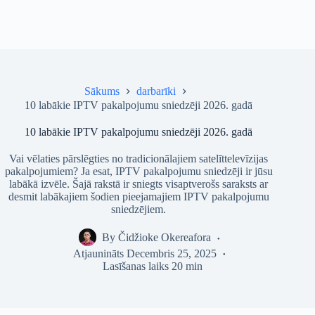
Sākums
darbarīki
10 labākie IPTV pakalpojumu sniedzēji 2026. gadā
10 labākie IPTV pakalpojumu sniedzēji 2026. gadā
Vai vēlaties pārslēgties no tradicionālajiem satelīttelevīzijas
pakalpojumiem? Ja esat, IPTV pakalpojumu sniedzēji ir jūsu
labākā izvēle. Šajā rakstā ir sniegts visaptverošs saraksts ar
desmit labākajiem šodien pieejamajiem IPTV pakalpojumu
sniedzējiem.
By
Čidžioke Okereafora
Atjaunināts
Decembris 25, 2025
Lasīšanas laiks
20 min