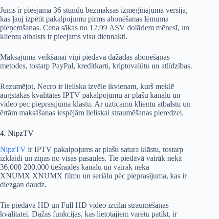
Jums ir pieejama 36 stundu bezmaksas izmēģinājuma versija,
kas ļauj izpētīt pakalpojumu pirms abonēšanas lēmuma
pieņemšanas. Cena sākas no 12.99 ASV dolāriem mēnesī, un
klientu atbalsts ir pieejams visu diennakti.
Maksājuma veikšanai viņi piedāvā dažādas abonēšanas
metodes, tostarp PayPal, kredītkarti, kriptovalūtu un atlīdzības.
Rezumējot, Necro ir lieliska izvēle ikvienam, kurš meklē
augstākās kvalitātes IPTV pakalpojumu ar plašu kanālu un
video pēc pieprasījuma klāstu. Ar uzticamu klientu atbalstu un
ērtām maksāšanas iespējām lieliskai straumēšanas pieredzei.
4. NipzTV
NipzTV
ir IPTV pakalpojums ar plašu satura klāstu, tostarp
izklaidi un ziņas no visas pasaules. Tie piedāvā vairāk nekā
36,000 200,000 tiešraides kanālu un vairāk nekā
XNUMX XNUMX filmu un seriālu pēc pieprasījuma, kas ir
diezgan daudz.
Tie piedāvā HD un Full HD video izcilai straumēšanas
kvalitātei. Dažas funkcijas, kas lietotājiem varētu patikt, ir