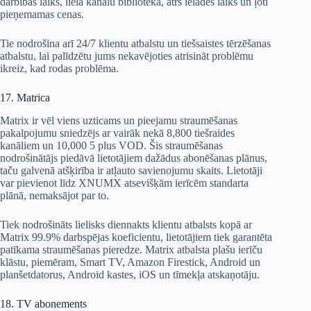
darbības laiks, liela kanālu bibliotēka, ātrs ielādes laiks un ļoti
pieņemamas cenas.
Tie nodrošina arī 24/7 klientu atbalstu un tiešsaistes tērzēšanas
atbalstu, lai palīdzētu jums nekavējoties atrisināt problēmu
ikreiz, kad rodas problēma.
17. Matrica
Matrix ir vēl viens uzticams un pieejamu straumēšanas
pakalpojumu sniedzējs ar vairāk nekā 8,800 tiešraides
kanāliem un 10,000 5 plus VOD. Šis straumēšanas
nodrošinātājs piedāvā lietotājiem dažādus abonēšanas plānus,
taču galvenā atšķirība ir atļauto savienojumu skaits. Lietotāji
var pievienot līdz XNUMX atsevišķām ierīcēm standarta
plānā, nemaksājot par to.
Tiek nodrošināts lielisks diennakts klientu atbalsts kopā ar
Matrix 99.9% darbspējas koeficientu, lietotājiem tiek garantēta
patīkama straumēšanas pieredze. Matrix atbalsta plašu ierīču
klāstu, piemēram, Smart TV, Amazon Firestick, Android un
planšetdatorus, Android kastes, iOS un tīmekļa atskaņotāju.
18. TV abonements