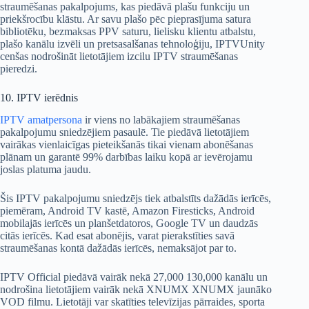
straumēšanas pakalpojums, kas piedāvā plašu funkciju un
priekšrocību klāstu. Ar savu plašo pēc pieprasījuma satura
bibliotēku, bezmaksas PPV saturu, lielisku klientu atbalstu,
plašo kanālu izvēli un pretsasalšanas tehnoloģiju, IPTVUnity
cenšas nodrošināt lietotājiem izcilu IPTV straumēšanas
pieredzi.
10. IPTV ierēdnis
IPTV amatpersona
ir viens no labākajiem straumēšanas
pakalpojumu sniedzējiem pasaulē. Tie piedāvā lietotājiem
vairākas vienlaicīgas pieteikšanās tikai vienam abonēšanas
plānam un garantē 99% darbības laiku kopā ar ievērojamu
joslas platuma jaudu.
Šis IPTV pakalpojumu sniedzējs tiek atbalstīts dažādās ierīcēs,
piemēram, Android TV kastē, Amazon Firesticks, Android
mobilajās ierīcēs un planšetdatoros, Google TV un daudzās
citās ierīcēs. Kad esat abonējis, varat pierakstīties savā
straumēšanas kontā dažādās ierīcēs, nemaksājot par to.
IPTV Official piedāvā vairāk nekā 27,000 130,000 kanālu un
nodrošina lietotājiem vairāk nekā XNUMX XNUMX jaunāko
VOD filmu. Lietotāji var skatīties televīzijas pārraides, sporta