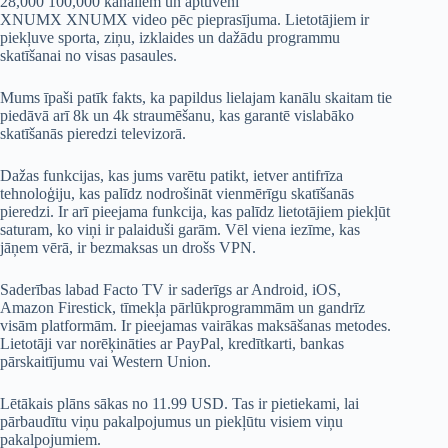
28,000 100,000 kanāliem un aptuveni
XNUMX XNUMX video pēc pieprasījuma. Lietotājiem ir
piekļuve sporta, ziņu, izklaides un dažādu programmu
skatīšanai no visas pasaules.
Mums īpaši patīk fakts, ka papildus lielajam kanālu skaitam tie
piedāvā arī 8k un 4k straumēšanu, kas garantē vislabāko
skatīšanās pieredzi televizorā.
Dažas funkcijas, kas jums varētu patikt, ietver antifrīza
tehnoloģiju, kas palīdz nodrošināt vienmērīgu skatīšanās
pieredzi. Ir arī pieejama funkcija, kas palīdz lietotājiem piekļūt
saturam, ko viņi ir palaiduši garām. Vēl viena iezīme, kas
jāņem vērā, ir bezmaksas un drošs VPN.
Saderības labad Facto TV ir saderīgs ar Android, iOS,
Amazon Firestick, tīmekļa pārlūkprogrammām un gandrīz
visām platformām. Ir pieejamas vairākas maksāšanas metodes.
Lietotāji var norēķināties ar PayPal, kredītkarti, bankas
pārskaitījumu vai Western Union.
Lētākais plāns sākas no 11.99 USD. Tas ir pietiekami, lai
pārbaudītu viņu pakalpojumus un piekļūtu visiem viņu
pakalpojumiem.