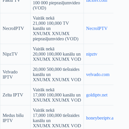
Faktu TV
factotv.com
100 000 pieprasījumvideo
(VOD)
Vairāk nekā
21,000 100,000 TV
NecroIPTV
kanālu un
NecroIPTV
XNUMX XNUMX
pieprasījumvideo (VOD)
Vairāk nekā
NipzTV
20,000 100,000 kanālu un
nipztv
XNUMX XNUMX VOD
20,000 500,000 tiešraides
Velvado
kanālu un
velvado.com
IPTV
XNUMX XNUMX VOD
Vairāk nekā
Zelta IPTV
17,000 100,000 kanālu un
goldiptv.net
XNUMX XNUMX VOD
Vairāk nekā
Medus bišu
17,000 100,000 tiešraides
honeybeeiptv.ai
IPTV
kanālu un
XNUMX XNUMX VOD