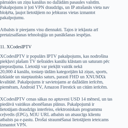
pārraides un ziņu kanālus no dažādām pasaules valstīm.
Pakalpojums ir ļoti VPN draudzīgs, un IP atrašanās vieta nav
bloķēta, ļaujot lietotājiem no jebkuras vietas izmantot
pakalpojumu.
Atbalsts ir pieejams visu diennakti. Tajos ir iekļauta arī
pretaizsalšanas tehnoloģija un panākšanas iespējas.
11. XCodesIPTV
XCodesIPTV ir populārs IPTV pakalpojums, kas nodrošina
piekļuvi plašam TV tiešraides kanālu klāstam un saturam pēc
pieprasījuma. Lietotāji var piekļūt vairāk nekā
20,000 4 kanālu, tostarp tādām kategorijām kā ziņas, sports,
izklaide un starptautisks saturs, parasti FHD un XNUMXk
kvalitātē. Pakalpojums ir savietojams ar dažādām ierīcēm,
piemēram, Android TV, Amazon Firestick un citām ierīcēm.
XCodesIPTV cenas sākas no aptuveni USD 14 mēnesī, un tas
piedāvā vairākus abonēšanas plānus. Pakalpojumā ir
lietotājam draudzīgs interfeiss, elektroniskais programmu
ceļvedis (EPG), M3U URL atbalsts un atsaucīgs klientu
atbalsts pa e-pastu. Drošai straumēšanai lietotājiem ieteicams
izmantot VPN.