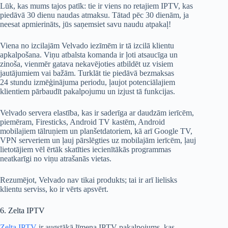
Lūk, kas mums tajos patīk: tie ir viens no retajiem IPTV, kas
piedāvā 30 dienu naudas atmaksu. Tātad pēc 30 dienām, ja
neesat apmierināts, jūs saņemsiet savu naudu atpakaļ!
Viena no izcilajām Velvado iezīmēm ir tā izcilā klientu
apkalpošana. Viņu atbalsta komanda ir ļoti atsaucīga un
zinoša, vienmēr gatava nekavējoties atbildēt uz visiem
jautājumiem vai bažām. Turklāt tie piedāvā bezmaksas
24 stundu izmēģinājuma periodu, ļaujot potenciālajiem
klientiem pārbaudīt pakalpojumu un izjust tā funkcijas.
Velvado servera elastība, kas ir saderīga ar daudzām ierīcēm,
piemēram, Firesticks, Android TV kastēm, Android
mobilajiem tālruņiem un planšetdatoriem, kā arī Google TV,
VPN serveriem un ļauj pārslēgties uz mobilajām ierīcēm, ļauj
lietotājiem vēl ērtāk skatīties iecienītākās programmas
neatkarīgi no viņu atrašanās vietas.
Rezumējot, Velvado nav tikai produkts; tai ir arī lielisks
klientu serviss, ko ir vērts apsvērt.
6. Zelta IPTV
Zelta IPTV
ir augstākā līmeņa IPTV pakalpojums, kas