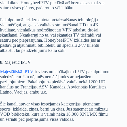
vienlaikus. HoneybeeIPTV piedāvā arī bezmaksas maksas
saturu visos plānos, padarot to vēl labāku.
Pakalpojumā tiek izmantota pretaizsalšanas tehnoloģija
vienmērīgai, augstas kvalitātes straumēšanai HD un 4K
kvalitātē, vienlaikus nodrošinot arī VPN atbalstu drošai
skatīšanai. Neatkarīgi no tā, vai skatāties TV tiešraidi vai
saturu pēc pieprasījuma, HoneybeeIPTV izklaidēs jūs ar
pastāvīgi atjauninātu bibliotēku un speciālu 24/7 klientu
atbalstu, lai palīdzētu jums katrā solī.
8. Majestic IPTV
Majestātiskā IPTV
ir viens no labākajiem IPTV pakalpojumu
sniedzējiem. Un nē, mēs nemētājamies ar nejaušiem
paziņojumiem. Pakalpojums piedāvā vairāk nekā 1200 HD
kanālus no Francijas, ASV, Kanādas, Apvienotās Karalistes,
Latino, Vācijas, arābu u.c.
Šie kanāli aptver visas iespējamās kategorijas, piemēram,
sports, izklaide, ziņas, bērni un citas. Jūs saņemat arī milzīgu
VOD bibliotēku, kurā ir vairāk nekā 18,000 XNUMX filmu
un seriālu pēc pieprasījuma visās valodās.