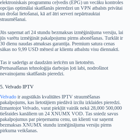
elektroniskais programmu ceļvedis (EPG) un vecāku kontroles
opcijas optimālai skatīšanās pieredzei un VPN atbalsts privātai
un drošai lietošanai, kā arī ātri serveri nepārtrauktai
straumēšanai.
Jūs saņemat arī 24 stundu bezmaksas izmēģinājuma versiju, lai
jūs varētu izmēģināt pakalpojumu pirms abonēšanas. Turklāt ir
30 dienu naudas atmaksas garantija. Premium satura cenas
sākas no 9,99 USD mēnesī ar klientu atbalstu visu diennakti.
Tas ir saderīgs ar daudzām ierīcēm un lietotnēm.
Pretsasalšanas tehnoloģija darbojas ļoti labi, nodrošinot
nevainojamu skatīšanās pieredzi.
5. Velvado IPTV
Velvado
ir augstākās kvalitātes IPTV straumēšanas
pakalpojums, kas lietotājiem piedāvā izcilu izklaides pieredzi.
Izmantojot Velvado, varat piekļūt vairāk nekā 28,000 500,000
tiešraides kanāliem un 24 XNUMX VOD. Tas sniedz savus
pakalpojumus par pieņemamu cenu, un klienti var saņemt
bezmaksas XNUMX stundu izmēģinājuma versiju pirms
pirkuma veikšanas.