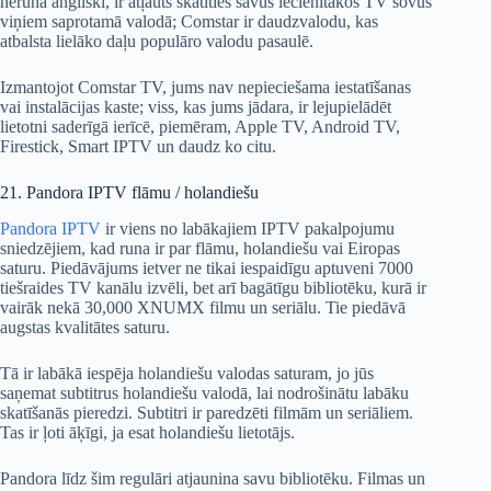
nerunā angliski, ir atļauts skatīties savus iecienītākos TV šovus
viņiem saprotamā valodā; Comstar ir daudzvalodu, kas
atbalsta lielāko daļu populāro valodu pasaulē.
Izmantojot Comstar TV, jums nav nepieciešama iestatīšanas
vai instalācijas kaste; viss, kas jums jādara, ir lejupielādēt
lietotni saderīgā ierīcē, piemēram, Apple TV, Android TV,
Firestick, Smart IPTV un daudz ko citu.
21. Pandora IPTV flāmu / holandiešu
Pandora IPTV
ir viens no labākajiem IPTV pakalpojumu
sniedzējiem, kad runa ir par flāmu, holandiešu vai Eiropas
saturu. Piedāvājums ietver ne tikai iespaidīgu aptuveni 7000
tiešraides TV kanālu izvēli, bet arī bagātīgu bibliotēku, kurā ir
vairāk nekā 30,000 XNUMX filmu un seriālu. Tie piedāvā
augstas kvalitātes saturu.
Tā ir labākā iespēja holandiešu valodas saturam, jo ​​jūs
saņemat subtitrus holandiešu valodā, lai nodrošinātu labāku
skatīšanās pieredzi. Subtitri ir paredzēti filmām un seriāliem.
Tas ir ļoti āķīgi, ja esat holandiešu lietotājs.
Pandora līdz šim regulāri atjaunina savu bibliotēku. Filmas un