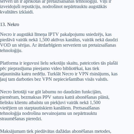
serveri un ir aprīkotas ar pretaizsalšanas tehnoloģiju. Viņi ir
izveidojuši reputāciju, nodrošinot nepārtrauktu augstākās
kvalitātes izklaidi.
13. Nekro
Necro ir augstākā līmeņa IPTV pakalpojumu sniedzējs, kas
piedāvā vairāk nekā 1,500 aktīvus kanālus, vairāk nekā daudzi
VOD un sērijas. Ar ātrdarbīgiem serveriem un pretaizsalšanas
tehnoloģiju.
Platforma ir ieguvusi lielu sekotāju skaitu, pateicoties tās plašāi
pēc pieprasījuma pieejamo video bibliotēkai, kas tiek
atjaunināta katru nedēļu. Turklāt Necro ir VPN risinājums, kas
ļauj tam darboties bez VPN nepieciešamības visās valstīs.
Necro lietotāji var gūt labumu no daudzām funkcijām,
piemēram, bezmaksas PPV satura katrā abonēšanas plānā,
lielisku klientu atbalstu un piekļuvi vairāk nekā 1,500
vietējiem un starptautiskiem kanāliem. Pretsasalšanas
tehnoloģija nodrošina nevainojamu un nepārtrauktu
straumēšanas pieredzi.
Maksājumam tiek piedāvātas dažādas abonēšanas metodes,