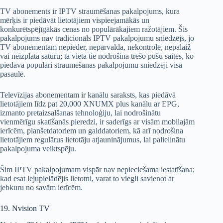
TV abonements ir IPTV straumēšanas pakalpojums, kura
mērķis ir piedāvāt lietotājiem vispieejamākās un
konkurētspējīgākās cenas no populārākajiem ražotājiem. Šis
pakalpojums nav tradicionāls IPTV pakalpojumu sniedzējs, jo
TV abonementam nepieder, nepārvalda, nekontrolē, nepalaiž
vai neizplata saturu; tā vietā tie nodrošina trešo pušu saites, ko
piedāvā populāri straumēšanas pakalpojumu sniedzēji visā
pasaulē.
Televīzijas abonementam ir kanālu saraksts, kas piedāvā
lietotājiem līdz pat 20,000 XNUMX plus kanālu ar EPG,
izmanto pretaizsalšanas tehnoloģiju, lai nodrošinātu
vienmērīgu skatīšanās pieredzi, ir saderīgs ar visām mobilajām
ierīcēm, planšetdatoriem un galddatoriem, kā arī nodrošina
lietotājiem regulārus lietotāju atjauninājumus, lai palielinātu
pakalpojuma veiktspēju.
Šim IPTV pakalpojumam vispār nav nepieciešama iestatīšana;
kad esat lejupielādējis lietotni, varat to viegli savienot ar
jebkuru no savām ierīcēm.
19. Nvision TV