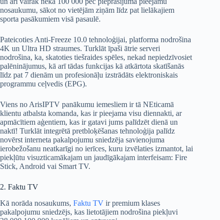
un arī vairāk nekā 100 000 pēc pieprasījuma pieejamu
nosaukumu, sākot no vietējām ziņām līdz pat lielākajiem
sporta pasākumiem visā pasaulē.
Pateicoties Anti-Freeze 10.0 tehnoloģijai, platforma nodrošina
4K un Ultra HD straumes. Turklāt īpaši ātrie serveri
nodrošina, ka, skatoties tiešraides spēles, nekad nepiedzīvosiet
palēninājumus, kā arī tādas funkcijas kā atkārtota skatīšanās
līdz pat 7 dienām un profesionāļu izstrādāts elektroniskais
programmu ceļvedis (EPG).
Viens no ArisIPTV panākumu iemesliem ir tā NEticamā
klientu atbalsta komanda, kas ir pieejama visu diennakti, ar
apmācītiem aģentiem, kas ir gatavi jums palīdzēt dienā un
naktī! Turklāt integrētā pretbloķēšanas tehnoloģija palīdz
novērst interneta pakalpojumu sniedzēja savienojuma
ierobežošanu neatkarīgi no ierīces, kuru izvēlaties izmantot, lai
piekļūtu visuzticamākajam un jaudīgākajam interfeisam: Fire
Stick, Android vai Smart TV.
2. Faktu TV
Kā norāda nosaukums,
Faktu TV
ir premium klases
pakalpojumu sniedzējs, kas lietotājiem nodrošina piekļuvi