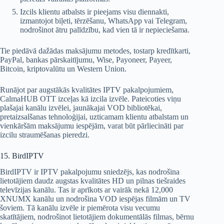
Izcils klientu atbalsts ir pieejams visu diennakti,
izmantojot biļeti, tērzēšanu, WhatsApp vai Telegram,
nodrošinot ātru palīdzību, kad vien tā ir nepieciešama.
Tie piedāvā dažādas maksājumu metodes, tostarp kredītkarti,
PayPal, bankas pārskaitījumu, Wise, Payoneer, Payeer,
Bitcoin, kriptovalūtu un Western Union.
Runājot par augstākās kvalitātes IPTV pakalpojumiem,
CalmaHUB OTT izceļas kā izcila izvēle. Pateicoties viņu
plašajai kanālu izvēlei, jaunākajai VOD bibliotēkai,
pretaizsalšanas tehnoloģijai, uzticamam klientu atbalstam un
vienkāršām maksājumu iespējām, varat būt pārliecināti par
izcilu straumēšanas pieredzi.
15. BirdIPTV
BirdIPTV ir IPTV pakalpojumu sniedzējs, kas nodrošina
lietotājiem daudz augstas kvalitātes HD un pilnas tiešraides
televīzijas kanālu. Tas ir aprīkots ar vairāk nekā 12,000
XNUMX kanālu un nodrošina VOD iespējas filmām un TV
šoviem. Tā kanālu izvēle ir piemērota visu vecumu
skatītājiem, nodrošinot lietotājiem dokumentālās filmas, bērnu