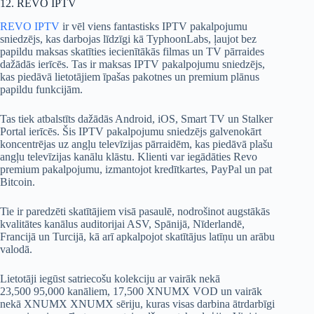
12. REVO IPTV
REVO IPTV
ir vēl viens fantastisks IPTV pakalpojumu
sniedzējs, kas darbojas līdzīgi kā TyphoonLabs, ļaujot bez
papildu maksas skatīties iecienītākās filmas un TV pārraides
dažādās ierīcēs. Tas ir maksas IPTV pakalpojumu sniedzējs,
kas piedāvā lietotājiem īpašas pakotnes un premium plānus
papildu funkcijām.
Tas tiek atbalstīts dažādās Android, iOS, Smart TV un Stalker
Portal ierīcēs. Šis IPTV pakalpojumu sniedzējs galvenokārt
koncentrējas uz angļu televīzijas pārraidēm, kas piedāvā plašu
angļu televīzijas kanālu klāstu. Klienti var iegādāties Revo
premium pakalpojumu, izmantojot kredītkartes, PayPal un pat
Bitcoin.
Tie ir paredzēti skatītājiem visā pasaulē, nodrošinot augstākās
kvalitātes kanālus auditorijai ASV, Spānijā, Nīderlandē,
Francijā un Turcijā, kā arī apkalpojot skatītājus latīņu un arābu
valodā.
Lietotāji iegūst satriecošu kolekciju ar vairāk nekā
23,500 95,000 kanāliem, 17,500 XNUMX VOD un vairāk
nekā XNUMX XNUMX sēriju, kuras visas darbina ātrdarbīgi