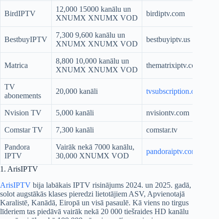
12,000 15000 kanālu un
BirdIPTV
birdiptv.com
XNUMX XNUMX VOD
7,300 9,600 kanālu un
BestbuyIPTV
bestbuyiptv.us
XNUMX XNUMX VOD
8,800 10,000 kanālu un
Matrica
thematrixiptv.com
XNUMX XNUMX VOD
TV
20,000 kanāli
tvsubscription.org
abonements
Nvision TV
5,000 kanāli
nvisiontv.com
Comstar TV
7,300 kanāli
comstar.tv
Pandora
Vairāk nekā 7000 kanālu,
pandoraiptv.com
IPTV
30,000 XNUMX VOD
1. ArisIPTV
ArisIPTV
bija labākais IPTV risinājums 2024. un 2025. gadā,
solot augstākās klases pieredzi lietotājiem ASV, Apvienotajā
Karalistē, Kanādā, Eiropā un visā pasaulē. Kā viens no tirgus
līderiem tas piedāvā vairāk nekā 20 000 tiešraides HD kanālu