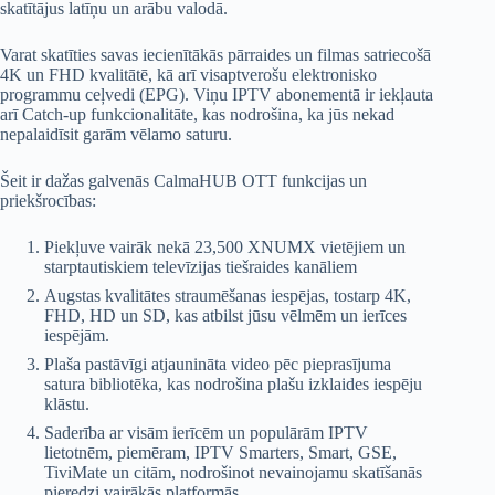
skatītājus latīņu un arābu valodā.
Varat skatīties savas iecienītākās pārraides un filmas satriecošā
4K un FHD kvalitātē, kā arī visaptverošu elektronisko
programmu ceļvedi (EPG). Viņu IPTV abonementā ir iekļauta
arī Catch-up funkcionalitāte, kas nodrošina, ka jūs nekad
nepalaidīsit garām vēlamo saturu.
Šeit ir dažas galvenās CalmaHUB OTT funkcijas un
priekšrocības:
Piekļuve vairāk nekā 23,500 XNUMX vietējiem un
starptautiskiem televīzijas tiešraides kanāliem
Augstas kvalitātes straumēšanas iespējas, tostarp 4K,
FHD, HD un SD, kas atbilst jūsu vēlmēm un ierīces
iespējām.
Plaša pastāvīgi atjaunināta video pēc pieprasījuma
satura bibliotēka, kas nodrošina plašu izklaides iespēju
klāstu.
Saderība ar visām ierīcēm un populārām IPTV
lietotnēm, piemēram, IPTV Smarters, Smart, GSE,
TiviMate un citām, nodrošinot nevainojamu skatīšanās
pieredzi vairākās platformās.