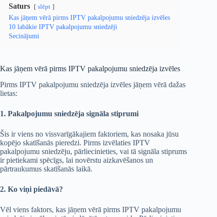
Saturs
slēpt
Kas jāņem vērā pirms IPTV pakalpojumu sniedzēja izvēles
10 labākie IPTV pakalpojumu sniedzēji
Secinājumi
Kas jāņem vērā pirms IPTV pakalpojumu sniedzēja izvēles
Pirms IPTV pakalpojumu sniedzēja izvēles jāņem vērā dažas
lietas:
1. Pakalpojumu sniedzēja signāla stiprumi
Šis ir viens no vissvarīgākajiem faktoriem, kas nosaka jūsu
kopējo skatīšanās pieredzi. Pirms izvēlaties IPTV
pakalpojumu sniedzēju, pārliecinieties, vai tā signāla stiprums
ir pietiekami spēcīgs, lai novērstu aizkavēšanos un
pārtraukumus skatīšanās laikā.
2. Ko viņi piedāvā?
Vēl viens faktors, kas jāņem vērā pirms IPTV pakalpojumu