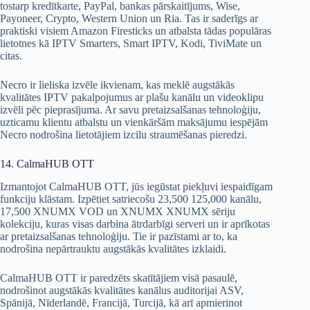
tostarp kredītkarte, PayPal, bankas pārskaitījums, Wise,
Payoneer, Crypto, Western Union un Ria. Tas ir saderīgs ar
praktiski visiem Amazon Firesticks un atbalsta tādas populāras
lietotnes kā IPTV Smarters, Smart IPTV, Kodi, TiviMate un
citas.
Necro ir lieliska izvēle ikvienam, kas meklē augstākās
kvalitātes IPTV pakalpojumus ar plašu kanālu un videoklipu
izvēli pēc pieprasījuma. Ar savu pretaizsalšanas tehnoloģiju,
uzticamu klientu atbalstu un vienkāršām maksājumu iespējām
Necro nodrošina lietotājiem izcilu straumēšanas pieredzi.
14. CalmaHUB OTT
Izmantojot CalmaHUB OTT, jūs iegūstat piekļuvi iespaidīgam
funkciju klāstam. Izpētiet satriecošu 23,500 125,000 kanālu,
17,500 XNUMX VOD un XNUMX XNUMX sēriju
kolekciju, kuras visas darbina ātrdarbīgi serveri un ir aprīkotas
ar pretaizsalšanas tehnoloģiju. Tie ir pazīstami ar to, ka
nodrošina nepārtrauktu augstākās kvalitātes izklaidi.
CalmaHUB OTT ir paredzēts skatītājiem visā pasaulē,
nodrošinot augstākās kvalitātes kanālus auditorijai ASV,
Spānijā, Nīderlandē, Francijā, Turcijā, kā arī apmierinot