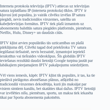
Interneta protokola televīzija (IPTV) attiecas uz televīzijas
satura izplatīšanu IP (interneta protokola) tīklos. IPTV ir
kļuvusi ļoti populāra, jo vairāk cilvēku izvēlas IP satura
piegādi, nevis tradicionālos virszemes, satelīta un
kabeļtelevīzijas formātus. IPTV tiek plaši izmantots uz
abonementu balstītās satura piegādes platformās, piemēram,
Netflix, Hulu, Disney+ un daudzās citās.
IPTV kļūst arvien populārāks tās uzticamības un plašā
pārklājuma dēļ. Cilvēki tagad dod priekšroku TV satura
iegūšanai tiešsaistē, nevis bezsaistē, izmantojot iepriekš
ierakstītus vai tiešraides videoklipus. Šīs globālās IPTV
ieviešanas rezultātā daudzi lietotāji Google turpina jautāt par
labākajiem pieejamajiem IPTV pakalpojumu sniedzējiem.
Vēl viens iemesls, kāpēc IPTV kļūst tik populārs, ir tas, ka tie
piedāvā pielāgotus abonēšanas plānus, atšķirībā no
tradicionālā virszemes dekodētāja, kurā jūs maksājat par
visiem simtiem kanālu, bet skatāties tikai dažus. IPTV lietotāji
var izvēlēties nišu, piemēram, sportu, un maksa tiek iekasēta
tikai par Sporta abonementa pakotnēm.