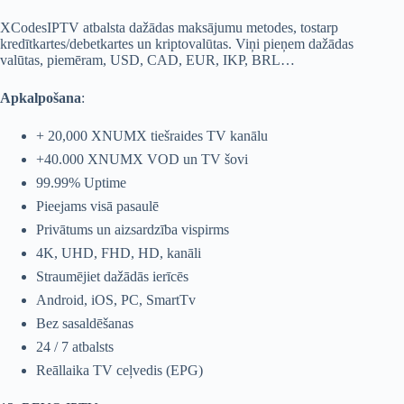
XCodesIPTV atbalsta dažādas maksājumu metodes, tostarp
kredītkartes/debetkartes un kriptovalūtas. Viņi pieņem dažādas
valūtas, piemēram, USD, CAD, EUR, IKP, BRL…
Apkalpošana
:
+ 20,000 XNUMX tiešraides TV kanālu
+40.000 XNUMX VOD un TV šovi
99.99% Uptime
Pieejams visā pasaulē
Privātums un aizsardzība vispirms
4K, UHD, FHD, HD, kanāli
Straumējiet dažādās ierīcēs
Android, iOS, PC, SmartTv
Bez sasaldēšanas
24 / 7 atbalsts
Reāllaika TV ceļvedis (EPG)