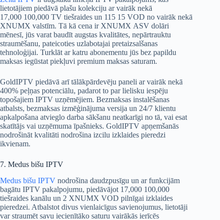
lietotājiem piedāvā plašu kolekciju ar vairāk nekā
17,000 100,000 TV tiešraides un 115 15 VOD no vairāk nekā
XNUMX valstīm. Tā kā cena ir XNUMX ASV dolāri
mēnesī, jūs varat baudīt augstas kvalitātes, nepārtrauktu
straumēšanu, pateicoties uzlabotajai pretaizsalšanas
tehnoloģijai. Turklāt ar katru abonementu jūs bez papildu
maksas iegūstat piekļuvi premium maksas saturam.
GoldIPTV piedāvā arī tālākpārdevēju paneli ar vairāk nekā
400% peļņas potenciālu, padarot to par lielisku iespēju
topošajiem IPTV uzņēmējiem. Bezmaksas instalēšanas
atbalsts, bezmaksas izmēģinājuma versija un 24/7 klientu
apkalpošana atvieglo darba sākšanu neatkarīgi no tā, vai esat
skatītājs vai uzņēmuma īpašnieks. GoldIPTV apņemšanās
nodrošināt kvalitāti nodrošina izcilu izklaides pieredzi
ikvienam.
7. Medus bišu IPTV
Medus bišu IPTV
nodrošina daudzpusīgu un ar funkcijām
bagātu IPTV pakalpojumu, piedāvājot 17,000 100,000
tiešraides kanālu un 2 XNUMX VOD pilnīgai izklaides
pieredzei. Atbalstot divus vienlaicīgus savienojumus, lietotāji
var straumēt savu iecienītāko saturu vairākās ierīcēs