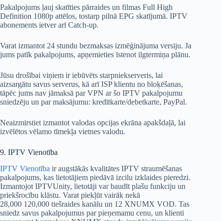
Pakalpojums ļauj skatīties pārraides un filmas Full High
Definition 1080p attēlos, tostarp pilnā EPG skatījumā. IPTV
abonements ietver arī Catch-up.
Varat izmantot 24 stundu bezmaksas izmēģinājuma versiju. Ja
jums patīk pakalpojums, apņemieties īstenot ilgtermiņa plānu.
Jūsu drošībai viņiem ir iebūvēts starpniekserveris, lai
aizsargātu savus serverus, kā arī ISP klientu no bloķēšanas,
tāpēc jums nav jāmaksā par VPN ar šo IPTV pakalpojumu
sniedzēju un par maksājumu: kredītkarte/debetkarte, PayPal.
Neaizmirstiet izmantot valodas opcijas ekrāna apakšdaļā, lai
izvēlētos vēlamo tīmekļa vietnes valodu.
9. IPTV Vienotība
IPTV Vienotība
ir augstākās kvalitātes IPTV straumēšanas
pakalpojums, kas lietotājiem piedāvā izcilu izklaides pieredzi.
Izmantojot IPTVUnity, lietotāji var baudīt plašu funkciju un
priekšrocību klāstu. Varat piekļūt vairāk nekā
28,000 120,000 tiešraides kanālu un 12 XNUMX VOD. Tas
sniedz savus pakalpojumus par pieņemamu cenu, un klienti