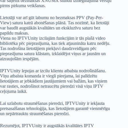
var saņemt bezmaksas XNUMX stundu izmēģinājuma versiju
pirms pirkuma veikšanas.
Lietotāji var arī gūt labumu no bezmaksas PPV (Pay-Per-
View) satura katrā abonēšanas plānā. Tas nozīmē, ka lietotāji
var baudīt augstākās kvalitātes un ekskluzīvu saturu bez
papildu maksas.
Viena no IPTVUnity izcilajām funkcijām ir tās plašā video
bibliotēka pēc pieprasījuma, kas tiek atjaunināta katru nedēļu.
Tas nodrošina lietotājiem piekļuvi daudzveidīgam pēc
pieprasījuma satura klāstam, izklaidējot viņus ar jaunām un
aizraujošām iespējām.
IPTVUnity lepojas ar izcilu klientu atbalsta nodrošināšanu.
Viņu atbalsta komanda ir viegli pieejama, lai palīdzētu
lietotājiem ar jebkādiem jautājumiem vai bažām, kas viņiem
var rasties, nodrošinot netraucētu pieredzi visā viņu IPTV
ceļojuma laikā.
Lai uzlabotu straumēšanas pieredzi, IPTVUnity ir iekļauta
pretsasalšanas tehnoloģija, kas lietotājiem garantē vienmērīgu
un nepārtrauktu straumēšanas pieredzi.
Rezumējot, IPTVUnity ir augstākās kvalitātes IPTV