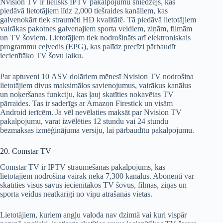
Nvision TV ir lielisks IPTV pakalpojumu sniedzējs, kas
piedāvā lietotājiem līdz 2,000 tiešraides kanāliem, kas
galvenokārt tiek straumēti HD kvalitātē. Tā piedāvā lietotājiem
vairākas pakotnes galvenajiem sporta veidiem, ziņām, filmām
un TV šoviem. Lietotājiem tiek nodrošināts arī elektroniskais
programmu ceļvedis (EPG), kas palīdz precīzi pārbaudīt
iecienītāko TV šovu laiku.
Par aptuveni 10 ASV dolāriem mēnesī Nvision TV nodrošina
lietotājiem divus maksimālos savienojumus, vairākus kanālus
un noķeršanas funkciju, kas ļauj skatīties nokavētas TV
pārraides. Tas ir saderīgs ar Amazon Firestick un visām
Android ierīcēm. Ja vēl nevēlaties maksāt par Nvision TV
pakalpojumu, varat izvēlēties 12 stundu vai 24 stundu
bezmaksas izmēģinājuma versiju, lai pārbaudītu pakalpojumu.
20. Comstar TV
Comstar TV ir IPTV straumēšanas pakalpojums, kas
lietotājiem nodrošina vairāk nekā 7,300 kanālus. Abonenti var
skatīties visus savus iecienītākos TV šovus, filmas, ziņas un
sporta veidus neatkarīgi no viņu atrašanās vietas.
Lietotājiem, kuriem angļu valoda nav dzimtā vai kuri vispār