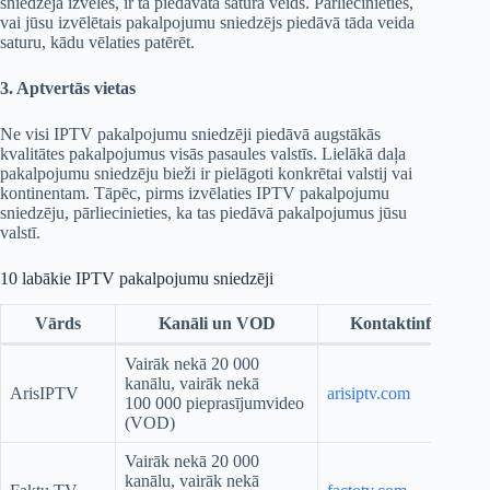
sniedzēja izvēles, ir tā piedāvātā satura veids. Pārliecinieties,
vai jūsu izvēlētais pakalpojumu sniedzējs piedāvā tāda veida
saturu, kādu vēlaties patērēt.
3.
Aptvertās vietas
Ne visi IPTV pakalpojumu sniedzēji piedāvā augstākās
kvalitātes pakalpojumus visās pasaules valstīs. Lielākā daļa
pakalpojumu sniedzēju bieži ir pielāgoti konkrētai valstij vai
kontinentam. Tāpēc, pirms izvēlaties IPTV pakalpojumu
sniedzēju, pārliecinieties, ka tas piedāvā pakalpojumus jūsu
valstī.
10 labākie IPTV pakalpojumu sniedzēji
Vārds
Kanāli un VOD
Kontaktinformācij
Vairāk nekā 20 000
kanālu, vairāk nekā
ArisIPTV
arisiptv.com
100 000 pieprasījumvideo
(VOD)
Vairāk nekā 20 000
kanālu, vairāk nekā