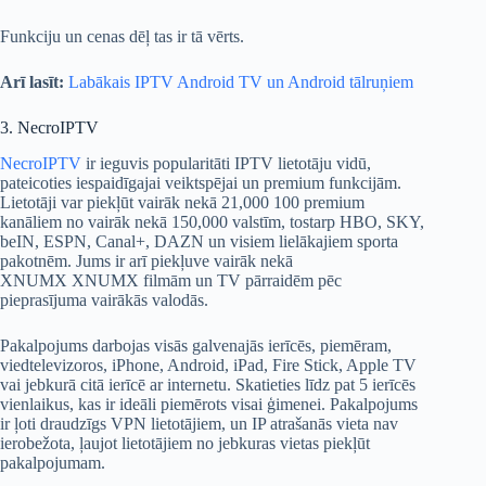
Funkciju un cenas dēļ tas ir tā vērts.
Arī lasīt:
Labākais IPTV Android TV un Android tālruņiem
3. NecroIPTV
NecroIPTV
ir ieguvis popularitāti IPTV lietotāju vidū,
pateicoties iespaidīgajai veiktspējai un premium funkcijām.
Lietotāji var piekļūt vairāk nekā 21,000 100 premium
kanāliem no vairāk nekā 150,000 valstīm, tostarp HBO, SKY,
beIN, ESPN, Canal+, DAZN un visiem lielākajiem sporta
pakotnēm. Jums ir arī piekļuve vairāk nekā
XNUMX XNUMX filmām un TV pārraidēm pēc
pieprasījuma vairākās valodās.
Pakalpojums darbojas visās galvenajās ierīcēs, piemēram,
viedtelevizoros, iPhone, Android, iPad, Fire Stick, Apple TV
vai jebkurā citā ierīcē ar internetu. Skatieties līdz pat 5 ierīcēs
vienlaikus, kas ir ideāli piemērots visai ģimenei. Pakalpojums
ir ļoti draudzīgs VPN lietotājiem, un IP atrašanās vieta nav
ierobežota, ļaujot lietotājiem no jebkuras vietas piekļūt
pakalpojumam.