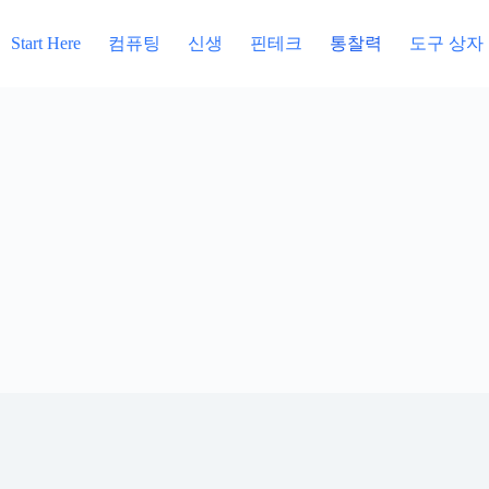
컴퓨팅
신생
핀테크
통찰력
도구 상자
Start Here