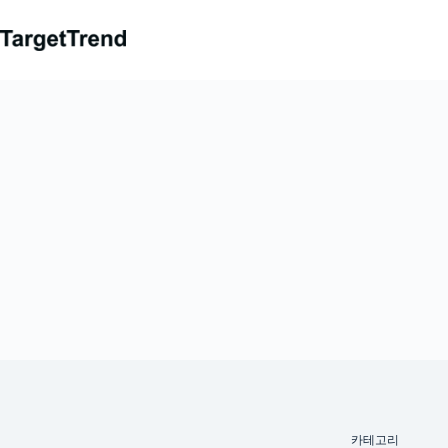
컨
텐
츠
로
가
기
카테고리