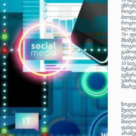
უზრუნ
როგორ
ბიოტე
როგორ
ბლოგი
70+ ფ
მნიშვ
როგო
გამოი
სესხებ
10 სა
მეწარ
გენერ
უპირა
მხარეე
ზოგიე
შვილო
შეძენ
მიიღო
ფასდა
არამე