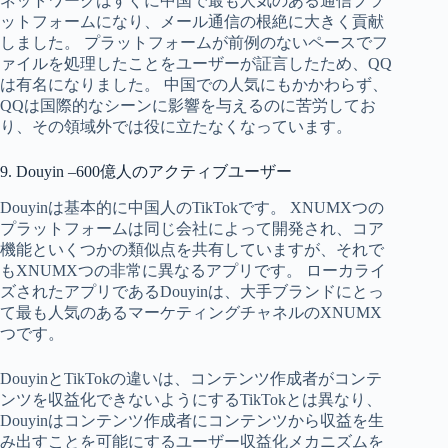
ネットワークはすぐに中国で最も人気のある通信プラ
ットフォームになり、メール通信の根絶に大きく貢献
しました。 プラットフォームが前例のないペースでフ
ァイルを処理したことをユーザーが証言したため、QQ
は有名になりました。 中国での人気にもかかわらず、
QQは国際的なシーンに影響を与えるのに苦労してお
り、その領域外では役に立たなくなっています。
9. Douyin –600億人のアクティブユーザー
Douyinは基本的に中国人のTikTokです。 XNUMXつの
プラットフォームは同じ会社によって開発され、コア
機能といくつかの類似点を共有していますが、それで
もXNUMXつの非常に異なるアプリです。 ローカライ
ズされたアプリであるDouyinは、大手ブランドにとっ
て最も人気のあるマーケティングチャネルのXNUMX
つです。
DouyinとTikTokの違いは、コンテンツ作成者がコンテ
ンツを収益化できないようにするTikTokとは異なり、
Douyinはコンテンツ作成者にコンテンツから収益を生
み出すことを可能にするユーザー収益化メカニズムを