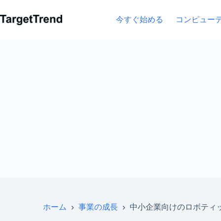
コ
ン
今すぐ始める
コンピュー
テ
ン
ツ
に
ス
キ
ッ
プ
ホーム
事業の成長
中小企業向けのロボティ