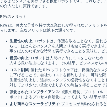
まざまなタスクを実行できる仮想ロボットです。 これらは、
の介入なしに実行できます。
RPAのメリット
RPA は、莫大な予算を持つ大企業にしか得られないメリット
らします。 主なメリットは以下の通りです。
生産性の向上
: ロボットは、休憩を取ることなく、疲れる
らに、ほとんどのタスクを人間よりも速く実行できます。
事をほんのわずかな時間で実行できることを意味し、ビ
精度の向上
: ロボットは人間のようにミスをしないため
入する良い理由になります。 その結果、ビジネスからの
コスト削減
: 優れた RPA ソフトウェアは、反復的な
に下げることで、会社のコストを節約します。 可能な
生産性が向上し、追加のスタッフの必要性をなくすこと
対してより少ない賃金でより多くの利益を得ることがで
強化されたコンプライアンス
: 複数の規制、プロトコル
ボットによるプロセス自動化によってより良い結果が得
より簡単なスケーラビリティ
: プロセスが自動化される