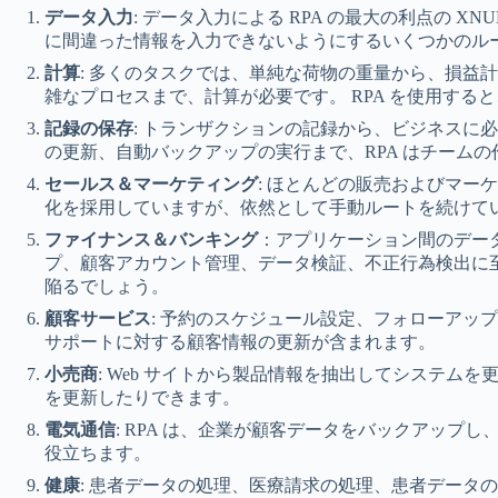
データ入力
: データ入力による RPA の最大の利点の 
に間違った情報を入力できないようにするいくつかのル
計算
: 多くのタスクでは、単純な荷物の重量から、損益
雑なプロセスまで、計算が必要です。 RPA を使用す
記録の保存
: トランザクションの記録から、ビジネスに
の更新、自動バックアップの実行まで、RPA はチーム
セールス＆マーケティング
: ほとんどの販売およびマー
化を採用していますが、依然として手動ルートを続けて
ファイナンス＆バンキング
：アプリケーション間のデー
プ、顧客アカウント管理、データ検証、不正行為検出に
陥るでしょう。
顧客サービス
: 予約のスケジュール設定、フォローアッ
サポートに対する顧客情報の更新が含まれます。
小売商
: Web サイトから製品情報を抽出してシステム
を更新したりできます。
電気通信
: RPA は、企業が顧客データをバックアップ
役立ちます。
健康
: 患者データの処理、医療請求の処理、患者データ