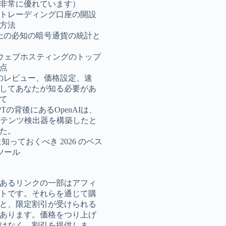
非常に優れています）
トレーディング口座の開設
方法
以上の必知の暗号通貨の統計と
staウェブホスティングのトップ
利点
plのレビュー、価格設定、速
してあなたが知る必要があ
て
GPTの背後にあるOpenAIは、
ンテンツ検出器を構築したと
た。
に知っておくべき 2026 のベス
 ツール
あるリンクの一部はアフィ
トです。それらを通じて購
と、限定割引が受けられる
あります。価格をつり上げ
はなく、割引を提供しま