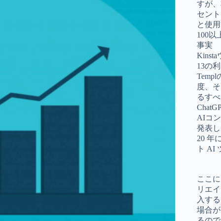
すが、
セント
と使用
100
事実
Kin
13の
Tem
度、そ
るすべ
Chat
AIコ
発表し
20 年
ト AI
ここに
リエイ
入する
場合が
るので