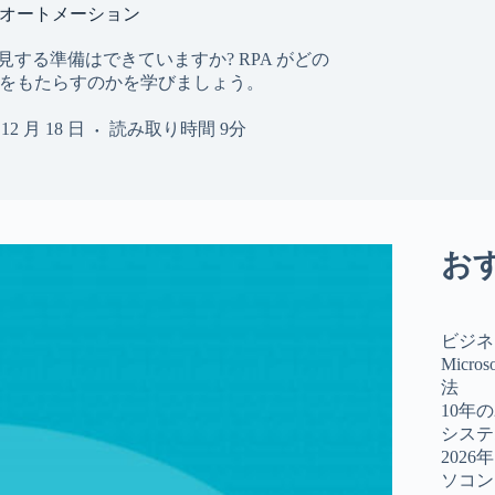
オートメーション
する準備はできていますか? RPA がどの
をもたらすのかを学びましょう。
 12 月 18 日
読み取り時間
9分
お
ビジネ
Micro
法
10年
システ
202
ソコン