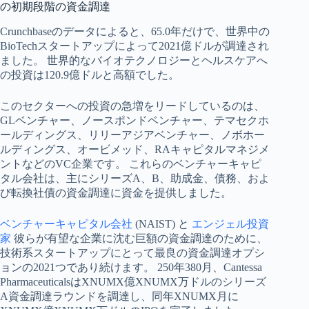
の初期段階の資金調達
Crunchbaseのデータによると、65.0年だけで、世界中の
BioTechスタートアップによって2021億ドルが調達され
ました。 世界的なバイオテクノロジーとヘルスケアへ
の投資は120.9億ドルと高額でした。
このセクターへの投資の急増をリードしているのは、
GLベンチャー、ノースポンドベンチャー、テマセクホ
ールディングス、リリーアジアベンチャー、ノボホー
ルディングス、オービメッド、RAキャピタルマネジメ
ントなどのVC企業です。 これらのベンチャーキャピ
タル会社は、主にシリーズA、B、助成金、債務、およ
び転換社債の資金調達に資金を提供しました。
ベンチャーキャピタル会社
(NAIST) と
エンジェル投資
家
彼らが有望な企業に沈む巨額の資金調達のために、
技術系スタートアップにとって最良の資金調達オプシ
ョンの2021つであり続けます。 250年380月、Cantessa
PharmaceuticalsはXNUMX億XNUMX万ドルのシリーズ
A資金調達ラウンドを調達し、同年XNUMX月に