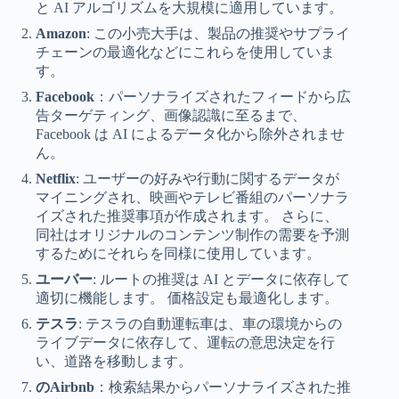
と AI アルゴリズムを大規模に適用しています。
Amazon
: この小売大手は、製品の推奨やサプライ
チェーンの最適化などにこれらを使用していま
す。
Facebook
：パーソナライズされたフィードから広
告ターゲティング、画像認識に至るまで、
Facebook は AI によるデータ化から除外されませ
ん。
Netflix
: ユーザーの好みや行動に関するデータが
マイニングされ、映画やテレビ番組のパーソナラ
イズされた推奨事項が作成されます。 さらに、
同社はオリジナルのコンテンツ制作の需要を予測
するためにそれらを同様に使用しています。
ユーバー
: ルートの推奨は AI とデータに依存して
適切に機能します。 価格設定も最適化します。
テスラ
: テスラの自動運転車は、車の環境からの
ライブデータに依存して、運転の意思決定を行
い、道路を移動します。
のAirbnb
：検索結果からパーソナライズされた推