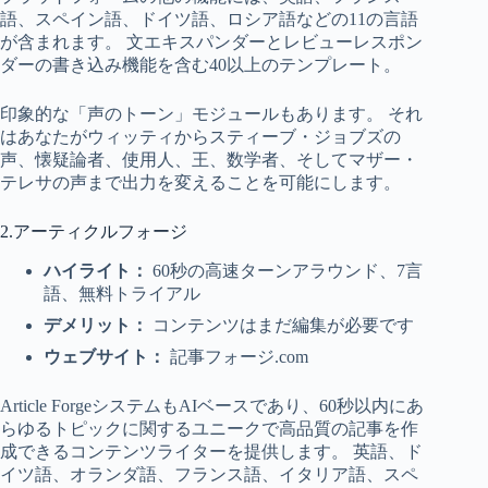
語、スペイン語、ドイツ語、ロシア語などの11の言語
が含まれます。 文エキスパンダーとレビューレスポン
ダーの書き込み機能を含む40以上のテンプレート。
印象的な「声のトーン」モジュールもあります。 それ
はあなたがウィッティからスティーブ・ジョブズの
声、懐疑論者、使用人、王、数学者、そしてマザー・
テレサの声まで出力を変えることを可能にします。
2.アーティクルフォージ
ハイライト：
60秒の高速ターンアラウンド、7言
語、無料トライアル
デメリット：
コンテンツはまだ編集が必要です
ウェブサイト：
記事フォージ.com
Article ForgeシステムもAIベースであり、60秒以内にあ
らゆるトピックに関するユニークで高品質の記事を作
成できるコンテンツライターを提供します。 英語、ド
イツ語、オランダ語、フランス語、イタリア語、スペ