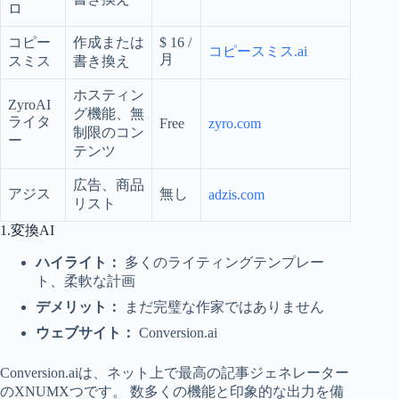
ロ
コピー
作成または
$ 16 /
コピースミス.ai
月
スミス
書き換え
ホスティン
ZyroAI
グ機能、無
ライタ
Free
zyro.com
制限のコン
ー
テンツ
広告、商品
アジス
無し
adzis.com
リスト
1.変換AI
ハイライト：
多くのライティングテンプレー
ト、柔軟な計画
デメリット：
まだ完璧な作家ではありません
ウェブサイト：
Conversion.ai
Conversion.aiは、ネット上で最高の記事ジェネレーター
のXNUMXつです。 数多くの機能と印象的な出力を備