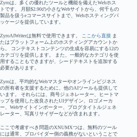
Zyroは、多くの優れたツールと機能を備えたWebホス
トです。 月額$2.90の小さなWebサイトから、何千もの
製品を扱うeコマースサイトまで、Webホスティングパ
ッケージを提供しています。
ZyroAIWriterは無料で使用できます。
ここから直接
ま
たはプラットフォーム上のホスティングアカウントか
ら。 コンテキストコンテンツの生成を容易にする12の
カテゴリを提供します。 また、一般的なカテゴリを使
用することもできますが、シードテキストを追加する
必要があります。
Zyroは、平均的なWebマスターやオンラインビジネス
の所有者を支援するために、他のAIツールも提供して
います。 それらには、商号ジェネレーター、ヒートマ
ップを使用した改良されたUIデザイン、ロゴメーカ
ー、Webサイトインポーター、ブログタイトルジェネ
レーター、写真リサイザーなどが含まれます。
ここで考慮すべき問題のXNUMXつは、無料のツール
には通常、プロバイダー側​​の義務がないということで