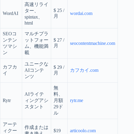
高速リライ
$ 25 /
ター、
WordAI
wordai.com
月
spintax、
html
SEOコ
マルチプラ
ンテン
ットフォー
$ 27 /
seocontentmachine.com
月
ツマシ
ム、機能満
ン
載
ユニークな
カフカ
$ 29 /
AIコンテ
カフカイ.com
月
イ
ンツ
無
AIライテ
料、
Rytr
ィングアシ
月額
rytr.me
スタント
29ド
ル
アーテ
作成または
ィクー
$19
articoolo.com
書き換え