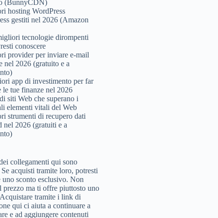
lio (BunnyCDN)
ori hosting WordPress
ss gestiti nel 2026 (Amazon
igliori tecnologie dirompenti
resti conoscere
ri provider per inviare e-mail
 nel 2026 (gratuito e a
nto)
iori app di investimento per far
e le tue finanze nel 2026
di siti Web che superano i
li elementi vitali del Web
ri strumenti di recupero dati
 nel 2026 (gratuiti e a
nto)
dei collegamenti qui sono
i. Se acquisti tramite loro, potresti
e uno sconto esclusivo. Non
l prezzo ma ti offre piuttosto uno
Acquistare tramite i link di
ione qui ci aiuta a continuare a
are e ad aggiungere contenuti