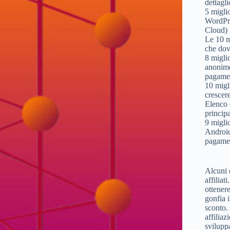
dettag
5 migli
WordPre
Cloud)
Le 10 m
che dov
8 miglio
anonime
pagame
10 migl
crescer
Elenco 
principa
9 miglio
Android
pagame
Alcuni 
affiliat
ottener
gonfia i
sconto. 
affiliaz
svilupp