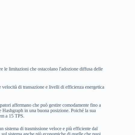
 le limitazioni che ostacolano l'adozione diffusa delle
locità di transazione e livelli di efficienza energetica
uppatori affermano che può gestire comodamente fino a
te Hashgraph in una buona posizione. Poiché la sua
uem a 15 TPS.
 un sistema di trasmissione veloce e più efficiente dal
ni sul sistema anche più economiche di quelle che puoi