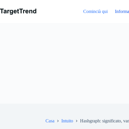
Salta
al
Comincià qui
Informa
contenuto
Casa
Intuito
Hashgraph: significato, van