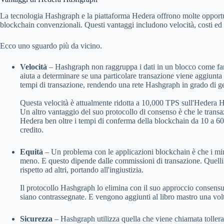
La tecnologia Hashgraph e la piattaforma Hedera offrono molte opportun
blockchain convenzionali. Questi vantaggi includono velocità, costi ed en
Ecco uno sguardo più da vicino.
Velocità
– Hashgraph non raggruppa i dati in un blocco come fan
aiuta a determinare se una particolare transazione viene aggiunta
tempi di transazione, rendendo una rete Hashgraph in grado di ge
Questa velocità è attualmente ridotta a 10,000 TPS sull'Hedera 
Un altro vantaggio del suo protocollo di consenso è che le trans
Hedera ben oltre i tempi di conferma della blockchain da 10 a 60 m
credito.
Equità
– Un problema con le applicazioni blockchain è che i mina
meno. E questo dipende dalle commissioni di transazione. Quelli
rispetto ad altri, portando all'ingiustizia.
Il protocollo Hashgraph lo elimina con il suo approccio consensu
siano contrassegnate. E vengono aggiunti al libro mastro una volta
Sicurezza
– Hashgraph utilizza quella che viene chiamata toller