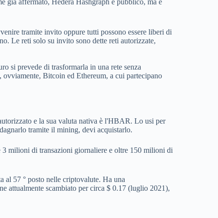
Come già affermato, Hedera Hashgraph è pubblico, ma è
enire tramite invito oppure tutti possono essere liberi di
 Le reti solo su invito sono dette reti autorizzate,
ro si prevede di trasformarla in una rete senza
e, ovviamente, Bitcoin ed Ethereum, a cui partecipano
utorizzato e la sua valuta nativa è l'HBAR. Lo usi per
agnarlo tramite il mining, devi acquistarlo.
 milioni di transazioni giornaliere e oltre 150 milioni di
a al 57 ° posto nelle criptovalute. Ha una
ne attualmente scambiato per circa $ 0.17 (luglio 2021),