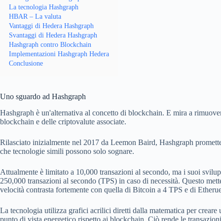
La tecnologia Hashgraph
HBAR – La valuta
Vantaggi di Hedera Hashgraph
Svantaggi di Hedera Hashgraph
Hashgraph contro Blockchain
Implementazioni Hashgraph Hedera
Conclusione
Uno sguardo ad Hashgraph
Hashgraph è un'alternativa al concetto di blockchain. E mira a rimuovere
blockchain e delle criptovalute associate.
Rilasciato inizialmente nel 2017 da Leemon Baird, Hashgraph promette ve
che tecnologie simili possono solo sognare.
Attualmente è limitato a 10,000 transazioni al secondo, ma i suoi svil
250,000 transazioni al secondo (TPS) in caso di necessità. Questo met
velocità contrasta fortemente con quella di Bitcoin a 4 TPS e di Ether
La tecnologia utilizza grafici acrilici diretti dalla matematica per creare
punto di vista energetico rispetto ai blockchain. Ciò rende le transazio