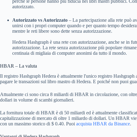
perché le persone hanno più fiducia nei libri mastri pubblici. 
autorizzato.
Autorizzato vs Autorizzato
– La partecipazione alla rete può avv
unirsi con i propri computer quando e per quanto tempo desiderano.
mentre le reti libere sono dette senza autorizzazione.
Hedera Hashgraph è una rete con autorizzazione, anche se in futu
autorizzazione. La rete senza autorizzazione più popolare riman
centinaia di migliaia di computer anonimi da tutto il mondo.
HBAR – La valuta
Il registro Hashgraph Hedera è attualmente l'unico registro Hashgraph a
pagare le transazioni sul libro mastro di Hedera. E poiché non puoi guad
Attualmente ci sono circa 8 miliardi di HBAR in circolazione, con oltre 3
dollari in volume di scambi giornalieri.
La fornitura totale di HBAR è di 50 miliardi ed è attualmente classificat
capitalizzazione di mercato di oltre 1 miliardo di dollari. Un HBAR vie
con un massimo storico di $ 0.40. Puoi
acquista HBAR da Binance
.
Vantaggi di Hedera Hashgraph