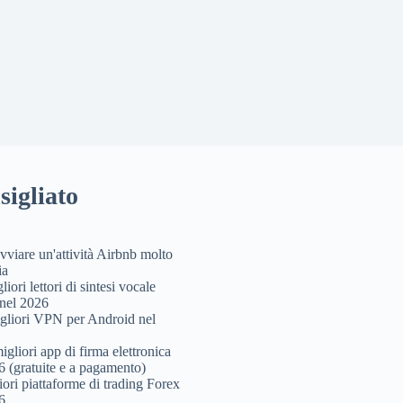
sigliato
viare un'attività Airbnb molto
ia
liori lettori di sintesi vocale
 nel 2026
gliori VPN per Android nel
igliori app di firma elettronica
6 (gratuite e a pagamento)
iori piattaforme di trading Forex
6