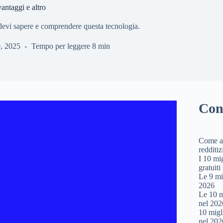
antaggi e altro
 devi sapere e comprendere questa tecnologia.
, 2025
Tempo per leggere
8 min
Con
Come av
redditiz
I 10 mig
gratuiti
Le 9 mi
2026
Le 10 m
nel 202
10 migl
nel 202