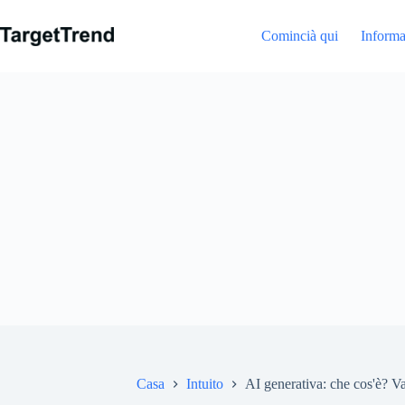
Salta
al
Comincià qui
Informa
contenuto
Casa
Intuito
AI generativa: che cos'è? Va