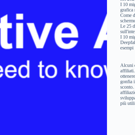
I 10 mig
grafica
Come di
scherm
Le 25 d
sull'int
I 10 mi
Deepfak
esempi
Alcuni 
affiliat
ottener
gonfia i
sconto. 
affiliaz
svilupp
più util