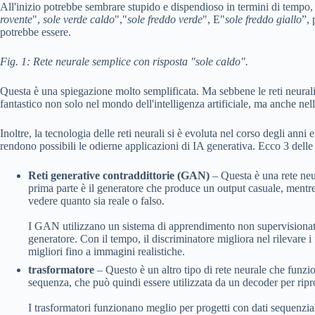
All'inizio potrebbe sembrare stupido e dispendioso in termini di tempo
rovente
",
sole verde caldo
","
sole freddo verde
", E"
sole freddo giallo
”, 
potrebbe essere.
Fig. 1: Rete neurale semplice con risposta "sole caldo".
Questa è una spiegazione molto semplificata. Ma sebbene le reti neurali 
fantastico non solo nel mondo dell'intelligenza artificiale, ma anche ne
Inoltre, la tecnologia delle reti neurali si è evoluta nel corso degli anni
rendono possibili le odierne applicazioni di IA generativa. Ecco 3 delle p
Reti generative contraddittorie (GAN)
– Questa è una rete neur
prima parte è il generatore che produce un output casuale, mentre
vedere quanto sia reale o falso.
I GAN utilizzano un sistema di apprendimento non supervisionato,
generatore. Con il tempo, il discriminatore migliora nel rilevare i 
migliori fino a immagini realistiche.
trasformatore
– Questo è un altro tipo di rete neurale che funzi
sequenza, che può quindi essere utilizzata da un decoder per ripro
I trasformatori funzionano meglio per progetti con dati sequenzia