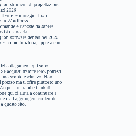
liori strumenti di progettazione
 nel 2026
fferire le immagini fuori
o in WordPress
omande e risposte da sapere
ervista bancaria
gliori software dentali nel 2026
es: come funziona, app e alcuni
dei collegamenti qui sono
i. Se acquisti tramite loro, potresti
e uno sconto esclusivo. Non
l prezzo ma ti offre piuttosto uno
Acquistare tramite i link di
ione qui ci aiuta a continuare a
are e ad aggiungere contenuti
i a questo sito.