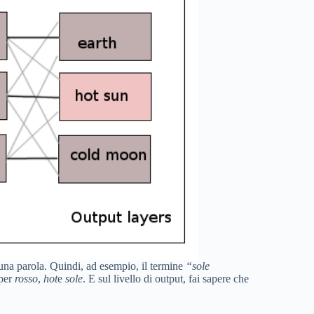
 una parola. Quindi, ad esempio, il termine
“sole
 per
rosso
,
hot
e
sole
. E sul livello di output, fai sapere che