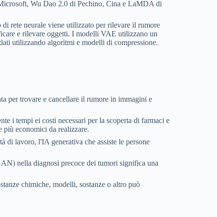
di Microsoft, Wu Dao 2.0 di Pechino, Cina e LaMDA di
 di rete neurale viene utilizzato per rilevare il rumore
icare e rilevare oggetti. I modelli VAE utilizzano un
dati utilizzando algoritmi e modelli di compressione.
ta per trovare e cancellare il rumore in immagini e
te i tempi ei costi necessari per la scoperta di farmaci e
re più economici da realizzare.
à di lavoro, l'IA generativa che assiste le persone
(GAN) nella diagnosi precoce dei tumori significa una
sostanze chimiche, modelli, sostanze o altro può