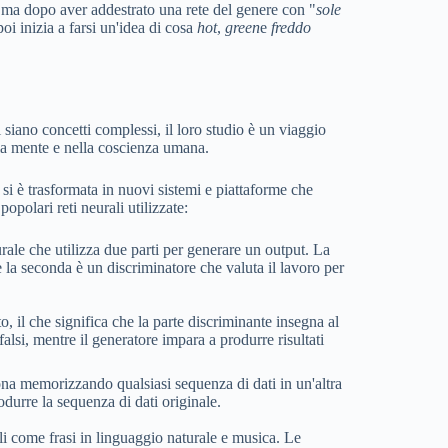
, ma dopo aver addestrato una rete del genere con "
sole
poi inizia a farsi un'idea di cosa
hot
,
green
e
freddo
siano concetti complessi, il loro studio è un viaggio
lla mente e nella coscienza umana.
 e si è trasformata in nuovi sistemi e piattaforme che
opolari reti neurali utilizzate:
ale che utilizza due parti per generare un output. La
 la seconda è un discriminatore che valuta il lavoro per
 il che significa che la parte discriminante insegna al
falsi, mentre il generatore impara a produrre risultati
ona memorizzando qualsiasi sequenza di dati in un'altra
durre la sequenza di dati originale.
li come frasi in linguaggio naturale e musica. Le