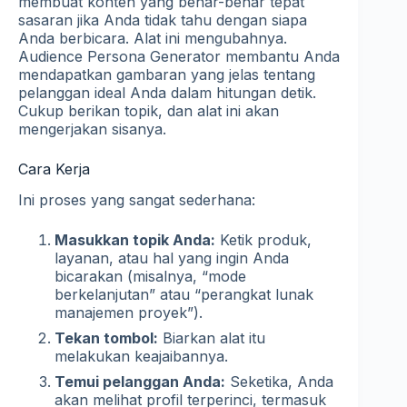
membuat konten yang benar-benar tepat
sasaran jika Anda tidak tahu dengan siapa
Anda berbicara. Alat ini mengubahnya.
Audience Persona Generator membantu Anda
mendapatkan gambaran yang jelas tentang
pelanggan ideal Anda dalam hitungan detik.
Cukup berikan topik, dan alat ini akan
mengerjakan sisanya.
Cara Kerja
Ini proses yang sangat sederhana:
Masukkan topik Anda:
Ketik produk,
layanan, atau hal yang ingin Anda
bicarakan (misalnya, “mode
berkelanjutan” atau “perangkat lunak
manajemen proyek”).
Tekan tombol:
Biarkan alat itu
melakukan keajaibannya.
Temui pelanggan Anda:
Seketika, Anda
akan melihat profil terperinci, termasuk